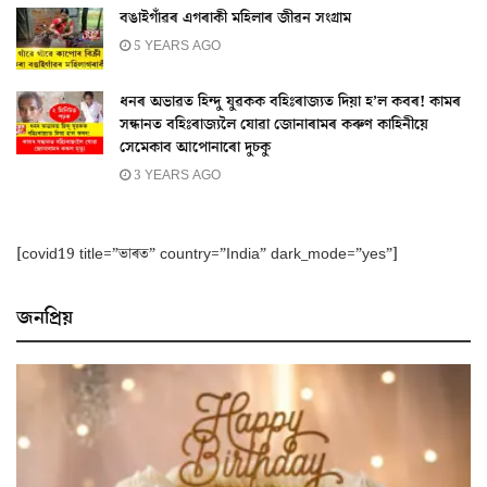
বঙাইগাঁৱৰ এগৰাকী মহিলাৰ জীৱন সংগ্ৰাম
5 YEARS AGO
ধনৰ অভাৱত হিন্দু যুৱকক বহিঃৰাজ্যত দিয়া হ’ল কবৰ! কামৰ
সন্ধানত বহিঃৰাজ্যলৈ যোৱা জোনাৰামৰ কৰুণ কাহিনীয়ে
সেমেকাব আপোনাৰো দুচকু
3 YEARS AGO
[covid19 title=”ভাৰত” country=”India” dark_mode=”yes”]
জনপ্ৰিয়