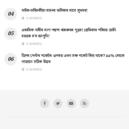
বাইক-চাৰিচকীয়া বাহনৰ মালিকৰ বাবে সুখবৰ!
0 SHARES
একাধিক নাৰীৰ সংগ পছন্দ শ্বাহৰুখৰ পুত্ৰৰ! প্ৰেমিকাৰ পৰিচয় জানি
হতভম্ব হ’ব আপুনি!
0 SHARES
জিন্স পেণ্টৰ পকেটৰ ওপৰত এখন সৰু পকেট কিয় থাকে? ৯৯% লোকে
নাজানে সঠিক উত্তৰ
0 SHARES