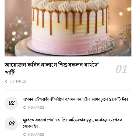
আয়োজন কৰিব নালাগে শিশুসকলৰ বাৰ্থদে’
পাৰ্টি
0 SHARES
অসমৰ এইগৰাকী জীয়ৰীয়ে অসমৰ বন্যাৰ্তলৈ আগবঢ়ালে ৫ কোটি টকা
0 SHARES
মুহূৰ্ততে সকলো শেষ! জনপ্ৰিয় অভিনেতাৰ মৃত্যু, মনোৰঞ্জন জগতত
শোকৰ ছাঁ
0 SHARES