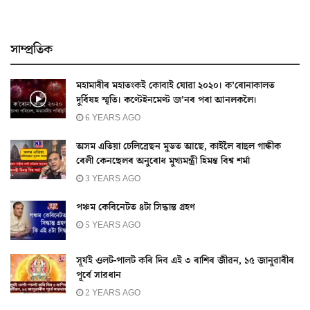
সাম্প্ৰতিক
মহামাৰীৰ মহাতংকই কোবাই যোৱা ২০২০। ক’ৰোনাকালত
দুর্বিষহ স্মৃতি। কণ্টেইনমেণ্ট জ’নৰ পৰা আনলকলৈ।
6 YEARS AGO
অসম এতিয়া চেলিব্ৰেছন মুডত আছে, কাইলৈ ৰাহুল গান্ধীক
ৰেলী কেনছেলৰ অনুৰোধ মুখ্যমন্ত্ৰী হিমন্ত বিশ্ব শৰ্মা
3 YEARS AGO
পঞ্চম কেবিনেটত ৪টা সিদ্ধান্ত গ্ৰহণ
5 YEARS AGO
সূৰ্যই ওলট-পালট কৰি দিব এই ৩ ৰাশিৰ জীৱন, ১৫ জানুৱাৰীৰ
পূৰ্বে সাৱধান
2 YEARS AGO