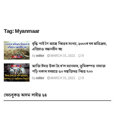
Tag:
Myanmaar
বৃদ্ধি পাই গৈ আছে নিহতৰ সংখ্যা, ২০০০ৰ ঘৰ অতিক্ৰম,
এতিয়াও সন্ধানহীন বহু
by
editor
MARCH 31, 2025
0
আজি ঈদত উকা হৈ ৰ’ল ম্যানমাৰ, ভূমিকম্পত নামাজ
পঢ়ি থকাৰ সময়তে ৬০ মছজিদত নিহত ৭০০
by
editor
MARCH 31, 2025
0
ফেচবুকত অসম লাইভ ২৪