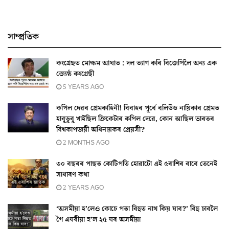
সাম্প্ৰতিক
কংগ্ৰেছত মোক্ষম আঘাত : দল ত্যাগ কৰি বিজেপিলৈ অন্য এক
জ্যেষ্ঠ কংগ্ৰেছী
5 YEARS AGO
কপিল দেৱৰ প্ৰেমকাহিনী! বিবাহৰ পূৰ্বে বলিউড নায়িকাৰ প্ৰেমত
হাবুডুবু খাইছিল ক্ৰিকেটাৰ কপিল দেৱে, কোন আছিল ভাৰতৰ
বিশ্বকাপজয়ী অধিনায়কৰ প্ৰেয়সী?
2 MONTHS AGO
৩০ বছৰৰ পাছত কোটিপতি হোৱাটো এই ৫ৰাশিৰ বাবে তেনেই
সাধাৰণ কথা
2 YEARS AGO
‘অসমীয়া হ’লেও কোচে পতা বিহুত নাথ কিয় যাব?’ বিহু চাবলৈ
গৈ এঘৰীয়া হ’ল ২৫ ঘৰ অসমীয়া