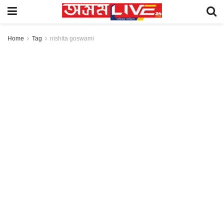
Home
Tag
nishita goswami