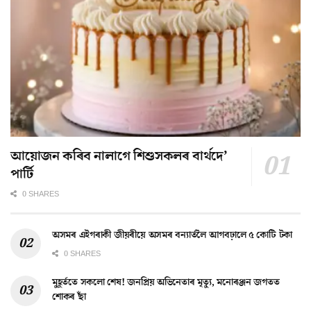
আয়োজন কৰিব নালাগে শিশুসকলৰ বাৰ্থদে’
পাৰ্টি
0 SHARES
অসমৰ এইগৰাকী জীয়ৰীয়ে অসমৰ বন্যাৰ্তলৈ আগবঢ়ালে ৫ কোটি টকা
0 SHARES
মুহূৰ্ততে সকলো শেষ! জনপ্ৰিয় অভিনেতাৰ মৃত্যু, মনোৰঞ্জন জগতত
শোকৰ ছাঁ