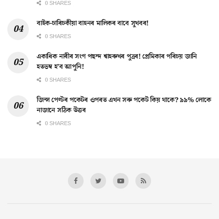
0 SHARES
বাইক-চাৰিচকীয়া বাহনৰ মালিকৰ বাবে সুখবৰ!
0 SHARES
একাধিক নাৰীৰ সংগ পছন্দ শ্বাহৰুখৰ পুত্ৰৰ! প্ৰেমিকাৰ পৰিচয় জানি
হতভম্ব হ’ব আপুনি!
0 SHARES
জিন্স পেণ্টৰ পকেটৰ ওপৰত এখন সৰু পকেট কিয় থাকে? ৯৯% লোকে
নাজানে সঠিক উত্তৰ
0 SHARES