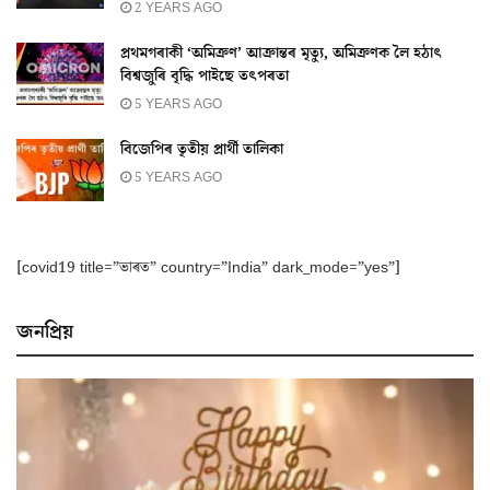
2 YEARS AGO
প্ৰথমগৰাকী ‘অমিক্ৰণ’ আক্ৰান্তৰ মৃত্যু, অমিক্ৰণক লৈ হঠাৎ
বিশ্বজুৰি বৃদ্ধি পাইছে তৎপৰতা
5 YEARS AGO
বিজেপিৰ তৃতীয় প্ৰাৰ্থী তালিকা
5 YEARS AGO
[covid19 title=”ভাৰত” country=”India” dark_mode=”yes”]
জনপ্ৰিয়