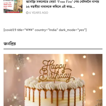
আসক্তি সকলোতে বেয়া! ‘Free Fire’ গেম খেলিবলৈ নাপায়
১৫ বছৰীয়া নাবালকে কৰিলে এই কাণ্ড…
4 YEARS AGO
[covid19 title=”ভাৰত” country=”India” dark_mode=”yes”]
জনপ্ৰিয়