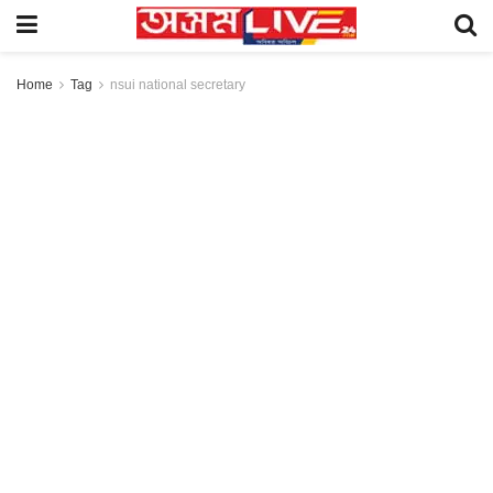
Home
Tag
nsui national secretary