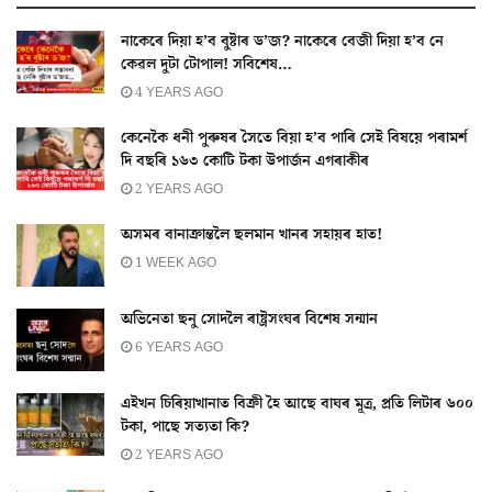
নাকেৰে দিয়া হ’ব বুষ্টাৰ ড’জ? নাকেৰে বেজী দিয়া হ’ব নে
কেৱল দুটা টোপাল! সবিশেষ…
4 YEARS AGO
কেনেকৈ ধনী পুৰুষৰ সৈতে বিয়া হ’ব পাৰি সেই বিষয়ে পৰামৰ্শ
দি বছৰি ১৬৩ কোটি টকা উপাৰ্জন এগৰাকীৰ
2 YEARS AGO
অসমৰ বানাক্ৰান্তলৈ ছলমান খানৰ সহায়ৰ হাত!
1 WEEK AGO
অভিনেতা ছনু সোদলৈ ৰাষ্ট্ৰসংঘৰ বিশেষ সন্মান
6 YEARS AGO
এইখন চিৰিয়াখানাত বিক্ৰী হৈ আছে বাঘৰ মূত্ৰ, প্ৰতি লিটাৰ ৬০০
টকা, পাছে সত্যতা কি?
2 YEARS AGO