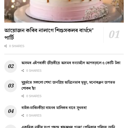
আয়োজন কৰিব নালাগে শিশুসকলৰ বাৰ্থদে’
পাৰ্টি
0 SHARES
অসমৰ এইগৰাকী জীয়ৰীয়ে অসমৰ বন্যাৰ্তলৈ আগবঢ়ালে ৫ কোটি টকা
0 SHARES
মুহূৰ্ততে সকলো শেষ! জনপ্ৰিয় অভিনেতাৰ মৃত্যু, মনোৰঞ্জন জগতত
শোকৰ ছাঁ
0 SHARES
বাইক-চাৰিচকীয়া বাহনৰ মালিকৰ বাবে সুখবৰ!
0 SHARES
একাধিক নাৰীৰ সংগ পছন্দ শ্বাহৰুখৰ পুত্ৰৰ! প্ৰেমিকাৰ পৰিচয় জানি