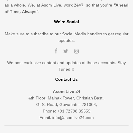
as a whole. We, at Asom Live, work 24×7, so that you’re
“Ahead
of Time, Always”
.
We’re Social
Make sure to subscribe to our Social Media handles to get regular
updates.
We post exclusive content and updates at these accounts. Stay
Tuned !!
Contact Us
Asom Live 24
4th Floor, Mainak Tower, Christian Basti,
G. S. Road, Guwahati – 781005,
Phone: +91 72798 35555
Email: info@asomlive24.com