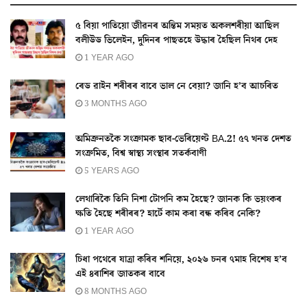
৫ বিয়া পাতিয়ো জীৱনৰ অন্তিম সময়ত অকলশৰীয়া আছিল
বলীউড ভিলেইন, দুদিনৰ পাছতহে উদ্ধাৰ হৈছিল নিথৰ দেহ
1 YEAR AGO
ৰেড ৱাইন শৰীৰৰ বাবে ভাল নে বেয়া? জানি হ’ব আচৰিত
3 MONTHS AGO
অমিক্ৰনতকৈ সংক্ৰামক ছাব-ভেৰিয়েণ্ট BA.2! ৫৭ খনত দেশত
সংক্ৰমিত, বিশ্ব স্বাস্থ্য সংস্থাৰ সতৰ্কবাণী
5 YEARS AGO
লেথাৰিকৈ তিনি নিশা টোপনি কম হৈছে? জানক কি ভয়ংকৰ
ক্ষতি হৈছে শৰীৰৰ? হাৰ্টে কাম কৰা বন্ধ কৰিব নেকি?
1 YEAR AGO
চিধা পথেৰে যাত্ৰা কৰিব শনিয়ে, ২০২৬ চনৰ ৭মাহ বিশেষ হ’ব
এই ৪ৰাশিৰ জাতকৰ বাবে
8 MONTHS AGO