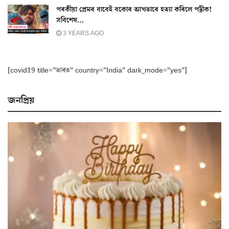
পৰকীয়া প্ৰেমৰ বাবেই বকোৰ আখতাৰে হত্যা কৰিলে পত্নীক!
সবিশেষ…
3 YEARS AGO
[covid19 title=”ভাৰত” country=”India” dark_mode=”yes”]
জনপ্ৰিয়