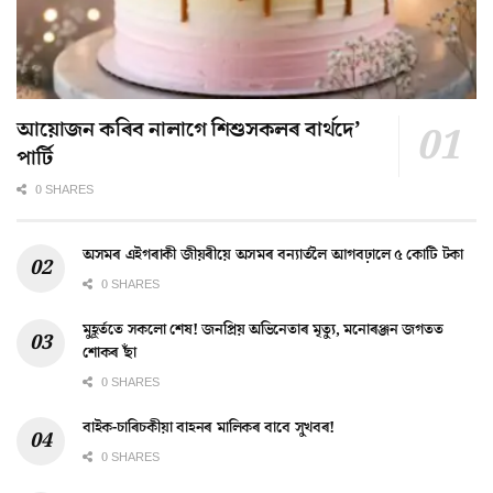
আয়োজন কৰিব নালাগে শিশুসকলৰ বাৰ্থদে’
পাৰ্টি
0 SHARES
অসমৰ এইগৰাকী জীয়ৰীয়ে অসমৰ বন্যাৰ্তলৈ আগবঢ়ালে ৫ কোটি টকা
0 SHARES
মুহূৰ্ততে সকলো শেষ! জনপ্ৰিয় অভিনেতাৰ মৃত্যু, মনোৰঞ্জন জগতত
শোকৰ ছাঁ
0 SHARES
বাইক-চাৰিচকীয়া বাহনৰ মালিকৰ বাবে সুখবৰ!
0 SHARES