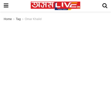
Home
Tag
Omar Khalid