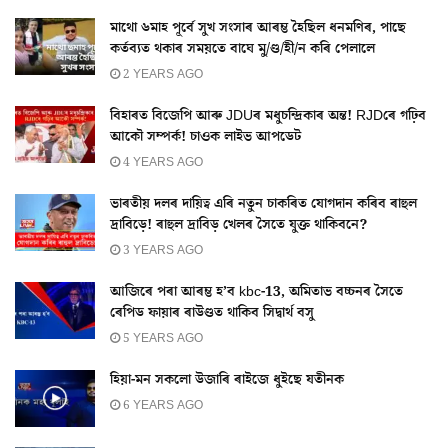
মাথো ৬মাহ পূৰ্বে সুখ সংসাৰ আৰম্ভ হৈছিল ধনমণিৰ, পাছে
কৰ্তব্যত থকাৰ সময়তে বাঘে মু/ণ্ড/হী/ন কৰি পেলালে
2 YEARS AGO
বিহাৰত বিজেপি আৰু JDUৰ মধুচন্দ্ৰিকাৰ অন্ত! RJDৰে গঢ়িব
আকৌ সম্পৰ্ক! চাওক লাইভ আপডেট
4 YEARS AGO
ভাৰতীয় দলৰ দায়িত্ব এৰি নতুন চাকৰিত যোগদান কৰিব ৰাহুল
দ্ৰাবিড়ে! ৰাহুল দ্ৰাবিড় খেলৰ সৈতে যুক্ত থাকিবনে?
3 YEARS AGO
আজিৰে পৰা আৰম্ভ হ’ব kbc-13, অমিতাভ বচ্চনৰ সৈতে
ৰেপিড ফায়াৰ ৰাউণ্ডত থাকিব সিদ্বাৰ্থ বসু
5 YEARS AGO
হিয়া-মন সকলো উজাৰি ৰাইজে ধুইছে যতীনক
6 YEARS AGO