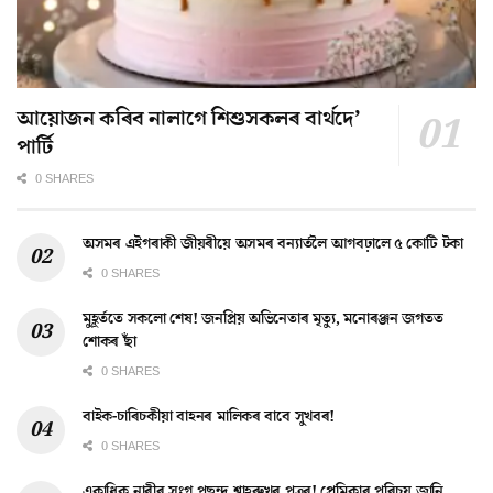
আয়োজন কৰিব নালাগে শিশুসকলৰ বাৰ্থদে’
পাৰ্টি
0 SHARES
অসমৰ এইগৰাকী জীয়ৰীয়ে অসমৰ বন্যাৰ্তলৈ আগবঢ়ালে ৫ কোটি টকা
0 SHARES
মুহূৰ্ততে সকলো শেষ! জনপ্ৰিয় অভিনেতাৰ মৃত্যু, মনোৰঞ্জন জগতত
শোকৰ ছাঁ
0 SHARES
বাইক-চাৰিচকীয়া বাহনৰ মালিকৰ বাবে সুখবৰ!
0 SHARES
একাধিক নাৰীৰ সংগ পছন্দ শ্বাহৰুখৰ পুত্ৰৰ! প্ৰেমিকাৰ পৰিচয় জানি