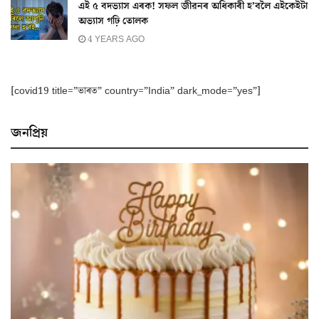
এই ৫ বদভ্যাস এৰক! সফল জীৱনৰ অধিকাৰী হ’বলৈ এইকেইটা
অভ্যাস গঢ়ি তোলক
4 YEARS AGO
[covid19 title=”ভাৰত” country=”India” dark_mode=”yes”]
জনপ্ৰিয়