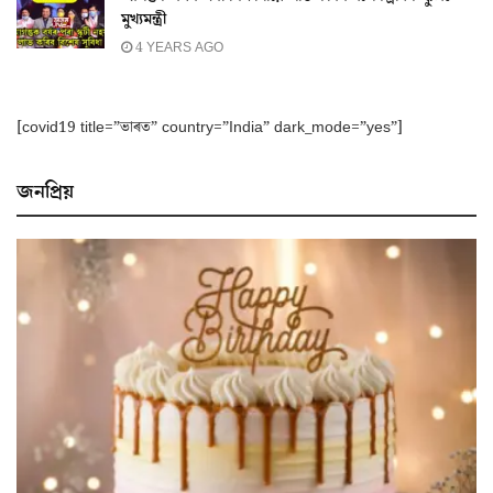
মুখ্যমন্ত্ৰী
4 YEARS AGO
[covid19 title=”ভাৰত” country=”India” dark_mode=”yes”]
জনপ্ৰিয়