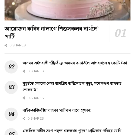
আয়োজন কৰিব নালাগে শিশুসকলৰ বাৰ্থদে’
পাৰ্টি
0 SHARES
অসমৰ এইগৰাকী জীয়ৰীয়ে অসমৰ বন্যাৰ্তলৈ আগবঢ়ালে ৫ কোটি টকা
0 SHARES
মুহূৰ্ততে সকলো শেষ! জনপ্ৰিয় অভিনেতাৰ মৃত্যু, মনোৰঞ্জন জগতত
শোকৰ ছাঁ
0 SHARES
বাইক-চাৰিচকীয়া বাহনৰ মালিকৰ বাবে সুখবৰ!
0 SHARES
একাধিক নাৰীৰ সংগ পছন্দ শ্বাহৰুখৰ পুত্ৰৰ! প্ৰেমিকাৰ পৰিচয় জানি