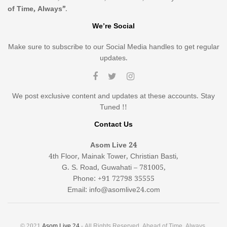
of Time, Always”
.
We’re Social
Make sure to subscribe to our Social Media handles to get regular
updates.
We post exclusive content and updates at these accounts. Stay
Tuned !!
Contact Us
Asom Live 24
4th Floor, Mainak Tower, Christian Basti,
G. S. Road, Guwahati – 781005,
Phone: +91 72798 35555
Email: info@asomlive24.com
© 2021
Asom Live 24
- All Rights Reserved. Ahead of Time, Always.