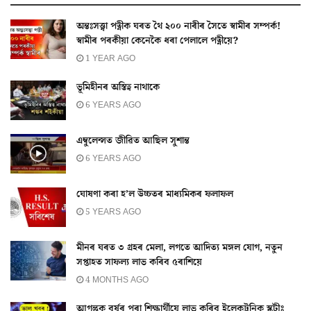
অন্তঃসত্ত্বা পত্নীক ঘৰত থৈ ২০০ নাৰীৰ সৈতে স্বামীৰ সম্পৰ্ক!
স্বামীৰ পৰকীয়া কেনেকৈ ধৰা পেলালে পত্নীয়ে?
1 YEAR AGO
ভূমিহীনৰ অস্তিত্ব নাথাকে
6 YEARS AGO
এম্বুলেন্সত জীৱিত আছিল সুশান্ত
6 YEARS AGO
ঘোষণা কৰা হ’ল উচ্চতৰ মাধ্যমিকৰ ফলাফল
5 YEARS AGO
মীনৰ ঘৰত ৩ গ্ৰহৰ মেলা, লগতে আদিত্য মঙ্গল যোগ, নতুন
সপ্তাহত সাফল্য লাভ কৰিব ৫ৰাশিয়ে
4 MONTHS AGO
আগন্তুক বৰ্ষৰ পৰা শিক্ষাৰ্থীয়ে লাভ কৰিব ইলেকট্ৰনিক স্কুটীঃ