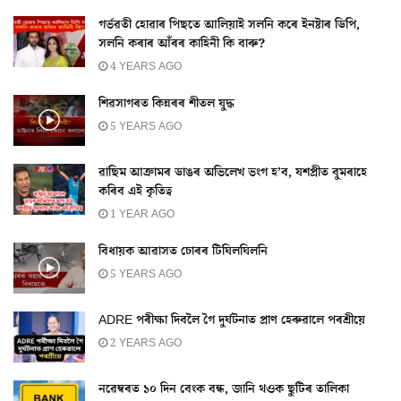
গৰ্ভৱতী হোৱাৰ পিছতে আলিয়াই সলনি কৰে ইনষ্টাৰ ডিপি,
সলনি কৰাৰ আঁৰৰ কাহিনী কি বাৰু?
4 YEARS AGO
শিৱসাগৰত কিন্নৰৰ শীতল যুদ্ধ
5 YEARS AGO
ৱাছিম আক্ৰামৰ ডাঙৰ অভিলেখ ভংগ হ’ব, যশপ্ৰীত বুমৰাহে
কৰিব এই কৃতিত্ব
1 YEAR AGO
বিধায়ক আৱাসত চোৰৰ টিঘিলঘিলনি
5 YEARS AGO
ADRE পৰীক্ষা দিবলৈ গৈ দুৰ্ঘটনাত প্ৰাণ হেৰুৱালে পৰশ্ৰীয়ে
2 YEARS AGO
নৱেম্বৰত ১০ দিন বেংক বন্ধ, জানি থওক ছুটিৰ তালিকা