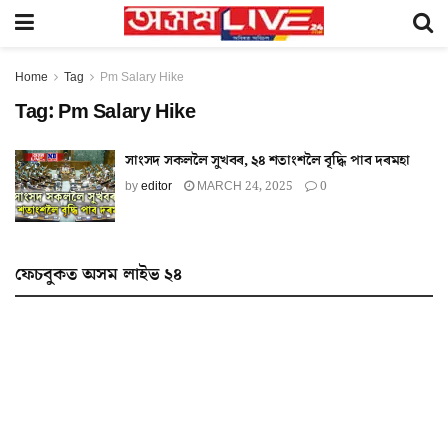
Home
Tag
Pm Salary Hike
Tag:
Pm Salary Hike
সাংসদ সকললৈ সুখবৰ, ২৪ শতাংশলৈ বৃদ্ধি পাব দৰমহা
by
editor
MARCH 24, 2025
0
ফেচবুকত অসম লাইভ ২৪