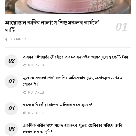
আয়োজন কৰিব নালাগে শিশুসকলৰ বাৰ্থদে’
পাৰ্টি
0 SHARES
অসমৰ এইগৰাকী জীয়ৰীয়ে অসমৰ বন্যাৰ্তলৈ আগবঢ়ালে ৫ কোটি টকা
0 SHARES
মুহূৰ্ততে সকলো শেষ! জনপ্ৰিয় অভিনেতাৰ মৃত্যু, মনোৰঞ্জন জগতত
শোকৰ ছাঁ
0 SHARES
বাইক-চাৰিচকীয়া বাহনৰ মালিকৰ বাবে সুখবৰ!
0 SHARES
একাধিক নাৰীৰ সংগ পছন্দ শ্বাহৰুখৰ পুত্ৰৰ! প্ৰেমিকাৰ পৰিচয় জানি
হতভম্ব হ’ব আপুনি!