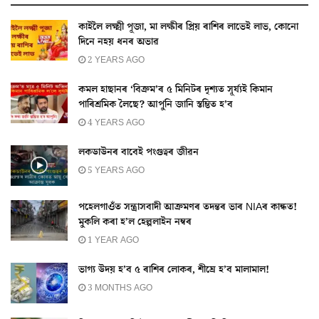
কাইলৈ লক্ষ্মী পূজা, মা লক্ষীৰ প্ৰিয় ৰাশিৰ লাভেই লাভ, কোনো
দিনে নহয় ধনৰ অভাৱ
2 YEARS AGO
কমল হাছানৰ ‘বিক্ৰম’ৰ ৫ মিনিটৰ দৃশ্যত সূৰ্য্যই কিমান
পাৰিশ্ৰমিক লৈছে? আপুনি জানি স্তম্ভিত হ’ব
4 YEARS AGO
লকডাউনৰ বাবেই পংগুত্বৰ জীৱন
5 YEARS AGO
পহেলগাওঁত সন্ত্ৰাসবাদী আক্ৰমণৰ তদন্তৰ ভাৰ NIAৰ কান্ধত!
মুকলি কৰা হ’ল হেল্পলাইন নম্বৰ
1 YEAR AGO
ভাগ্য উদয় হ’ব ৫ ৰাশিৰ লোকৰ, শীঘ্ৰে হ’ব মালামাল!
3 MONTHS AGO