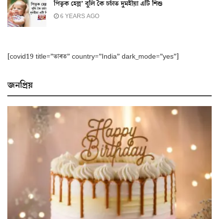
পিতৃক হেল্ল’ বুলি কৈ চর্চাত দুমহীয়া এটি শিশু
6 YEARS AGO
[covid19 title=”ভাৰত” country=”India” dark_mode=”yes”]
জনপ্ৰিয়