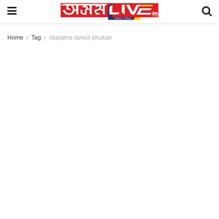
Home
Tag
rituparna tamuli phukan