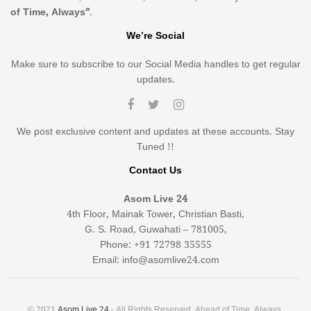
of Time, Always”
.
We’re Social
Make sure to subscribe to our Social Media handles to get regular
updates.
We post exclusive content and updates at these accounts. Stay
Tuned !!
Contact Us
Asom Live 24
4th Floor, Mainak Tower, Christian Basti,
G. S. Road, Guwahati – 781005,
Phone: +91 72798 35555
Email: info@asomlive24.com
© 2021
Asom Live 24
- All Rights Reserved. Ahead of Time, Always.