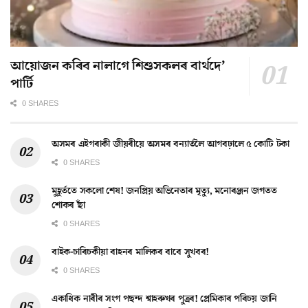
আয়োজন কৰিব নালাগে শিশুসকলৰ বাৰ্থদে’
পাৰ্টি
0 SHARES
অসমৰ এইগৰাকী জীয়ৰীয়ে অসমৰ বন্যাৰ্তলৈ আগবঢ়ালে ৫ কোটি টকা
0 SHARES
মুহূৰ্ততে সকলো শেষ! জনপ্ৰিয় অভিনেতাৰ মৃত্যু, মনোৰঞ্জন জগতত
শোকৰ ছাঁ
0 SHARES
বাইক-চাৰিচকীয়া বাহনৰ মালিকৰ বাবে সুখবৰ!
0 SHARES
একাধিক নাৰীৰ সংগ পছন্দ শ্বাহৰুখৰ পুত্ৰৰ! প্ৰেমিকাৰ পৰিচয় জানি