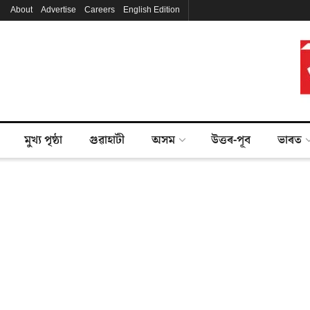
About
Advertise
Careers
English Edition
মুখ্য পৃষ্ঠা
গুৱাহাটী
অসম
উত্তৰ-পূব
ভাৰত