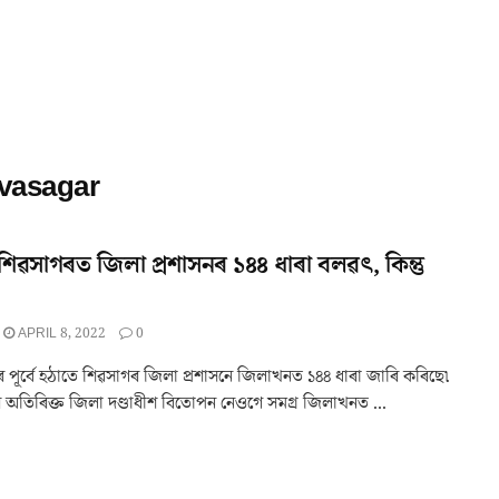
ivasagar
শিৱসাগৰত জিলা প্ৰশাসনৰ ১৪৪ ধাৰা বলৱৎ, কিন্তু
APRIL 8, 2022
0
ৰ পূৰ্বে হঠাতে শিৱসাগৰ জিলা প্ৰশাসনে জিলাখনত ১৪৪ ধাৰা জাৰি কৰিছে৷
অতিৰিক্ত জিলা দণ্ডাধীশ বিতোপন নেওগে সমগ্ৰ জিলাখনত ...