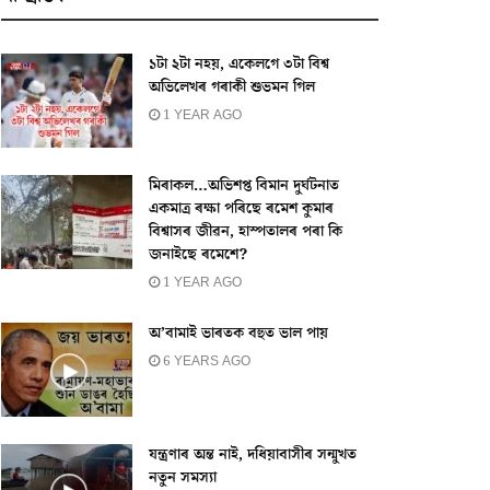
১টা ২টা নহয়, একেলগে ৩টা বিশ্ব
অভিলেখৰ গৰাকী শুভমন গিল
1 YEAR AGO
মিৰাকল…অভিশপ্ত বিমান দুৰ্ঘটনাত
একমাত্ৰ ৰক্ষা পৰিছে ৰমেশ কুমাৰ
বিশ্বাসৰ জীৱন, হাস্পতালৰ পৰা কি
জনাইছে ৰমেশে?
1 YEAR AGO
অ’বামাই ভাৰতক বহুত ভাল পায়
6 YEARS AGO
যন্ত্ৰণাৰ অন্ত নাই, দধিয়াবাসীৰ সন্মুখত
নতুন সমস্যা