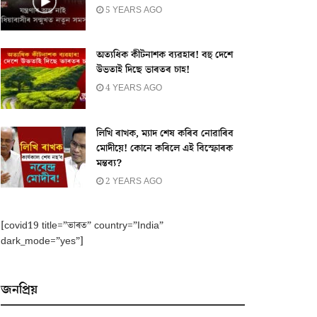
5 YEARS AGO
অত্যধিক কীটনাশক ব্যৱহাৰ! বহু দেশে
উভতাই দিছে ভাৰতৰ চাহ!
4 YEARS AGO
লিখি ৰাখক, ম্যাদ শেষ কৰিব নোৱাৰিব
মোদীয়ে! কোনে কৰিলে এই বিস্ফোৰক
মন্তব্য?
2 YEARS AGO
[covid19 title=”ভাৰত” country=”India”
dark_mode=”yes”]
জনপ্ৰিয়