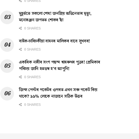
0 SHARES
মুহূৰ্ততে সকলো শেষ! জনপ্ৰিয় অভিনেতাৰ মৃত্যু,
মনোৰঞ্জন জগতত শোকৰ ছাঁ
0 SHARES
বাইক-চাৰিচকীয়া বাহনৰ মালিকৰ বাবে সুখবৰ!
0 SHARES
একাধিক নাৰীৰ সংগ পছন্দ শ্বাহৰুখৰ পুত্ৰৰ! প্ৰেমিকাৰ
পৰিচয় জানি হতভম্ব হ’ব আপুনি!
0 SHARES
জিন্স পেণ্টৰ পকেটৰ ওপৰত এখন সৰু পকেট কিয়
থাকে? ৯৯% লোকে নাজানে সঠিক উত্তৰ
0 SHARES