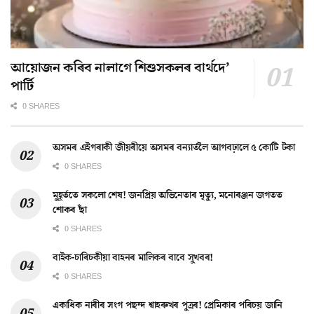
আয়োজন কৰিব নালাগে শিশুসকলৰ বাৰ্থদে’
পাৰ্টি
0 SHARES
অসমৰ এইগৰাকী জীয়ৰীয়ে অসমৰ বন্যাৰ্তলৈ আগবঢ়ালে ৫ কোটি টকা
0 SHARES
মুহূৰ্ততে সকলো শেষ! জনপ্ৰিয় অভিনেতাৰ মৃত্যু, মনোৰঞ্জন জগতত
শোকৰ ছাঁ
0 SHARES
বাইক-চাৰিচকীয়া বাহনৰ মালিকৰ বাবে সুখবৰ!
0 SHARES
একাধিক নাৰীৰ সংগ পছন্দ শ্বাহৰুখৰ পুত্ৰৰ! প্ৰেমিকাৰ পৰিচয় জানি