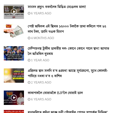
সাংসদ প্ৰদ্যুৎ বৰদলৈৰ ডিঙিত চেণ্ডেলৰ মালা!
6 YEARS AGO
পোষ্ট অফিচৰ এই স্কিমত ১৫০০০ টকাকৈ জমা কৰিলে পাব ২৫
লাখ টকা, জানি থওক হিচাপ
4 MONTHS AGO
চেম্পিয়নছ ট্ৰফীৰ ভাৰতীয় দল- কোনে কোনে পালে স্থান! আঘাত
লৈ আঁতৰিল বুমৰাহ
1 YEAR AGO
এপ্ৰিলত স্থান সলনি হ’ব ৪গ্ৰহৰ! আছে সূৰ্যগ্ৰহণো, সুখে কোলাই-
পাচিয়ে নধৰা হ’ব ৫ ৰাশিৰ
2 YEARS AGO
কাৰাগাৰলৈ যোৱাতকৈ BJPলৈ যোৱাই ভাল
6 YEARS AGO
ৰভাতলিতে কইনা আৰু ভনী জোঁৱাইৰ গোপন সম্পৰ্কৰ ভিডিঅ’