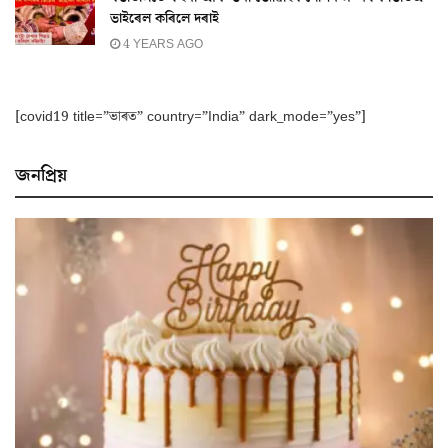
ভাইৰেল কৰিলে দৰাই
4 YEARS AGO
[covid19 title=”ভাৰত” country=”India” dark_mode=”yes”]
জনপ্ৰিয়