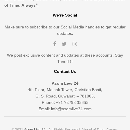
of Time, Always”
.
We’re Social
Make sure to subscribe to our Social Media handles to get regular
updates.
We post exclusive content and updates at these accounts. Stay
Tuned !!
Contact Us
Asom Live 24
4th Floor, Mainak Tower, Christian Basti,
G. S. Road, Guwahati – 781005,
Phone: +91 72798 35555
Email: info@asomlive24.com
© 2021
Asom Live 24
- All Rights Reserved. Ahead of Time, Always.