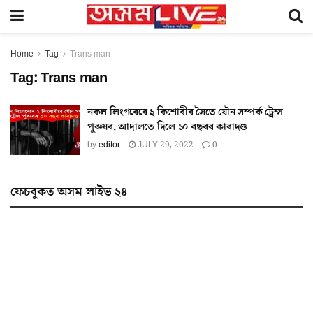
Home
Tag
Trans man
Tag:
Trans man
নকল লিংগৰেৰে ২ কিশোৰীৰ সৈতে যৌন সম্পৰ্ক ট্ৰেন্স
পুৰুষৰ, আদালতে দিলে ১০ বছৰৰ কাৰাদণ্ড
by
editor
JULY 29, 2022
0
ফেচবুকত অসম লাইভ ২৪