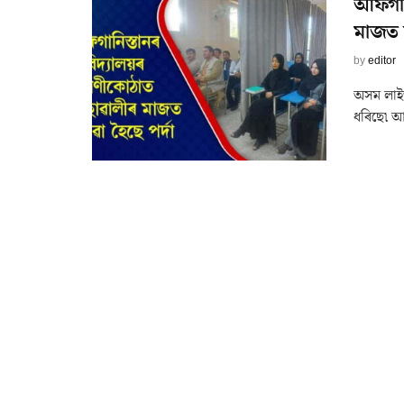
আফগানি
মাজত ল
by
editor
অসম লাইভ
ধৰিছে৷ আফ