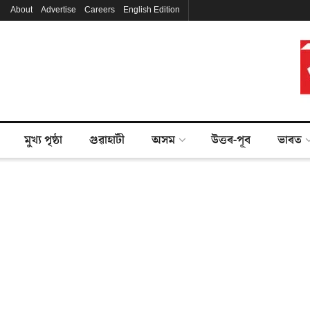
About
Advertise
Careers
English Edition
মুখ্য পৃষ্ঠা
গুৱাহাটী
অসম
উত্তৰ-পূব
ভাৰত