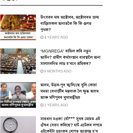
উৎসৱৰ মাহ অক্টোবৰ, অক্টোবৰত জন্ম
ব্যক্তিসকল অন্যতকৈ কি কি গুণত
পৃথক?
4 YEARS AGO
‘MGNREGA’ বাতিল কৰি নতুন
আইন? গ্ৰামীণ কৰ্মসংস্থান ব্যৱস্থালৈ অনা
সালসলনিত লাভ হ’বনে শ্ৰমিকৰ?
8 MONTHS AGO
অসম, উত্তৰ-পূব জ্ব/লি/ছে বুলি কোৱা
মমতা বেনাৰ্জীৰ মন্তব্যক লৈ ক্ষুব্ধ অসম
আৰু মণিপুৰৰ মুখ্যমন্ত্ৰীদ্বয়
2 YEARS AGO
সাৱধান হওক! যৌ*** সুখৰ মোহত এই
ঔষধ সেৱন কৰিছে? হাৰ্ট এটেকৰ লগতে
এইকেইটা ভয়ংকৰ ৰোগত আক্ৰান্ত হ’ব