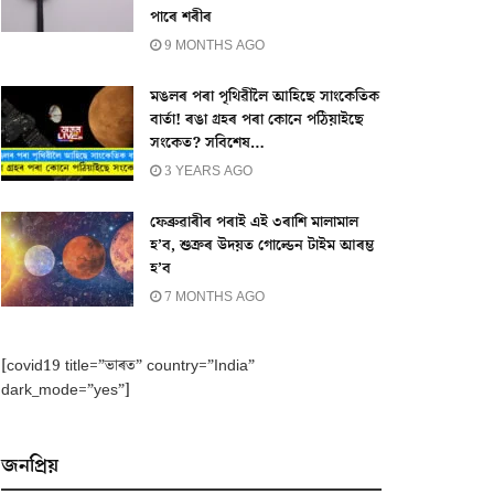
পাৰে শৰীৰ
9 MONTHS AGO
মঙলৰ পৰা পৃথিৱীলৈ আহিছে সাংকেতিক
বাৰ্তা! ৰঙা গ্ৰহৰ পৰা কোনে পঠিয়াইছে
সংকেত? সবিশেষ…
3 YEARS AGO
ফেব্ৰুৱাৰীৰ পৰাই এই ৩ৰাশি মালামাল
হ’ব, শুক্ৰৰ উদয়ত গোল্ডেন টাইম আৰম্ভ
হ’ব
7 MONTHS AGO
[covid19 title=”ভাৰত” country=”India”
dark_mode=”yes”]
জনপ্ৰিয়