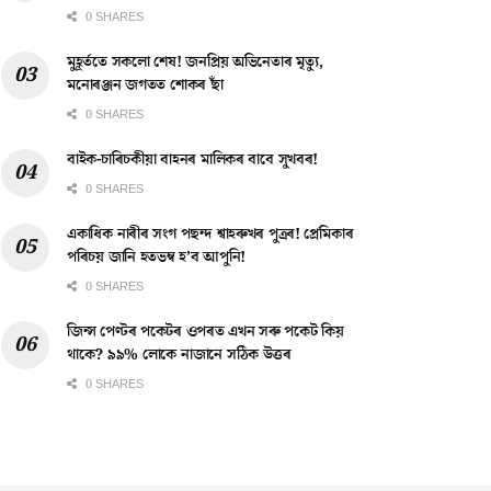
0 SHARES
মুহূৰ্ততে সকলো শেষ! জনপ্ৰিয় অভিনেতাৰ মৃত্যু,
মনোৰঞ্জন জগতত শোকৰ ছাঁ
0 SHARES
বাইক-চাৰিচকীয়া বাহনৰ মালিকৰ বাবে সুখবৰ!
0 SHARES
একাধিক নাৰীৰ সংগ পছন্দ শ্বাহৰুখৰ পুত্ৰৰ! প্ৰেমিকাৰ
পৰিচয় জানি হতভম্ব হ’ব আপুনি!
0 SHARES
জিন্স পেণ্টৰ পকেটৰ ওপৰত এখন সৰু পকেট কিয়
থাকে? ৯৯% লোকে নাজানে সঠিক উত্তৰ
0 SHARES