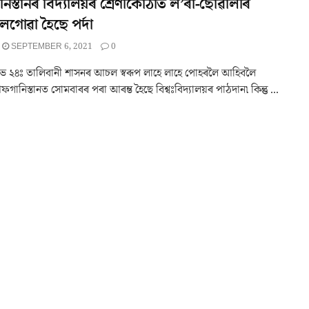
স্তানৰ বিদ্যালয়ৰ শ্ৰেণীকোঠাত ল’ৰা-ছোৱালীৰ
গোৱা হৈছে পৰ্দা
SEPTEMBER 6, 2021
0
 ২৪ঃ তালিবানী শাসনৰ আচল স্বৰূপ লাহে লাহে পোহৰলৈ আহিবলৈ
গানিস্তানত সোমবাৰৰ পৰা আৰম্ভ হৈছে বিশ্বঃবিদ্যালয়ৰ পাঠদান৷ কিন্তু ...