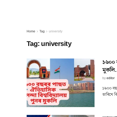
Home
Tag
university
Tag:
university
১৬০০ ব
মুকল
by
editor
১৬০০ বছৰৰ
তাৰিখে বি