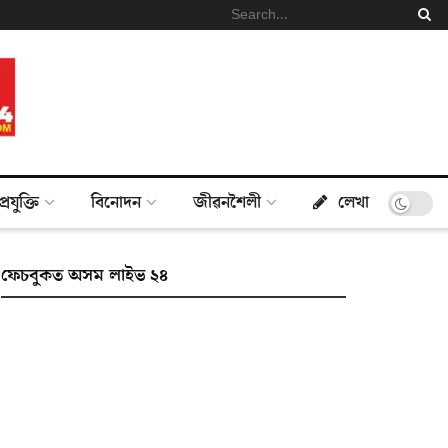
প্ৰযুক্তি
বিনোদন
জীৱনশৈলী
লেখা
ফেচবুকত অসম লাইভ ২৪