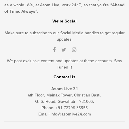
as a whole. We, at Asom Live, work 24×7, so that you’re
“Ahead
of Time, Always”
.
We’re Social
Make sure to subscribe to our Social Media handles to get regular
updates.
We post exclusive content and updates at these accounts. Stay
Tuned !!
Contact Us
Asom Live 24
4th Floor, Mainak Tower, Christian Basti,
G. S. Road, Guwahati – 781005,
Phone: +91 72798 35555
Email: info@asomlive24.com