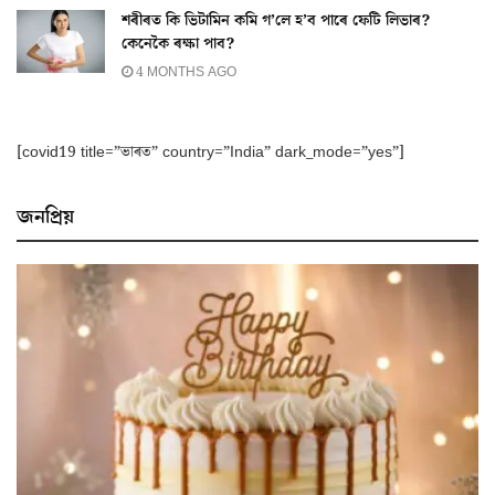
শৰীৰত কি ভিটামিন কমি গ’লে হ’ব পাৰে ফেটি লিভাৰ?
কেনেকৈ ৰক্ষা পাব?
4 MONTHS AGO
[covid19 title=”ভাৰত” country=”India” dark_mode=”yes”]
জনপ্ৰিয়