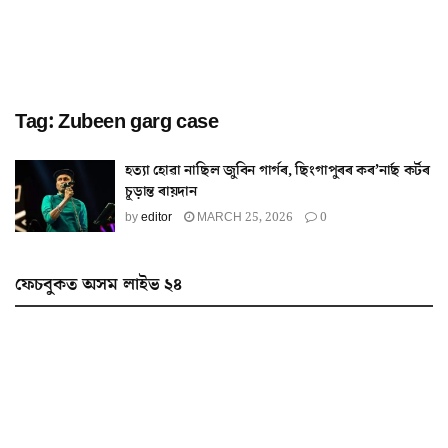
Tag:
Zubeen garg case
হত্যা হোৱা নাছিল জুবিন গাৰ্গৰ, ছিংগাপুৰৰ কৰ’নাৰ্ছ কৰ্টৰ
চূড়ান্ত ৰায়দান
by
editor
MARCH 25, 2026
0
ফেচবুকত অসম লাইভ ২৪