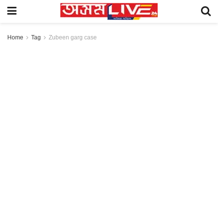
Home
Tag
Zubeen garg case