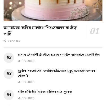
আয়োজন কৰিব নালাগে শিশুসকলৰ বাৰ্থদে’
পাৰ্টি
0 SHARES
অসমৰ এইগৰাকী জীয়ৰীয়ে অসমৰ বন্যাৰ্তলৈ আগবঢ়ালে ৫ কোটি টকা
0 SHARES
মুহূৰ্ততে সকলো শেষ! জনপ্ৰিয় অভিনেতাৰ মৃত্যু, মনোৰঞ্জন জগতত
শোকৰ ছাঁ
0 SHARES
বাইক-চাৰিচকীয়া বাহনৰ মালিকৰ বাবে সুখবৰ!
0 SHARES