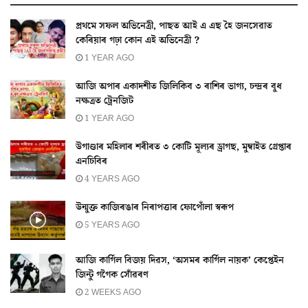
প্ৰথমে সফল অভিনেত্ৰী, পাছত আই এ এছ হৈ জনসেৱাত
কেৰিয়াৰ গঢ়া কোন এই অভিনেত্ৰী ?
1 YEAR AGO
আজি অপাৰ একাদশীত জিলিকিব ৩ ৰাশিৰ ভাগ্য, চন্দ্ৰৰ বুধ
নক্ষত্ৰত ট্ৰেনজিট
1 YEAR AGO
উগাণ্ডাৰ মহিলাৰ শৰীৰত ৩ কোটি মূল্যৰ ড্ৰাগছ, মুম্বাইত গ্ৰেপ্তাৰ
এনচিবিৰ
4 YEARS AGO
উন্মুক্ত কাজিৰঙাৰ নিৰাপত্তাৰ ফোপোঁলা স্বৰূপ
5 YEARS AGO
আজি কাৰ্গিল বিজয় দিৱস, ‘অসমৰ কাৰ্গিল নায়ক’ কেপ্তেইন
জিন্টু গগৈক সোঁৱৰণ
2 WEEKS AGO