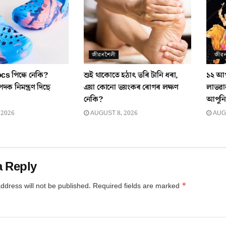
জীৱনশৈলী
জীৱ
ocs পিন্ধে নেকি?
শুই থাকোতে হঠাৎ ভৰি টানি ধৰা,
১২ আগষ
ক নিমন্ত্ৰণ দিছে
এয়া কোনো ভয়ংকৰ ৰোগৰ লক্ষণ
লাভৱা
নেকি?
আপুন
 2026
AUGUST 8, 2026
AUGU
a Reply
*
ddress will not be published.
Required fields are marked
*