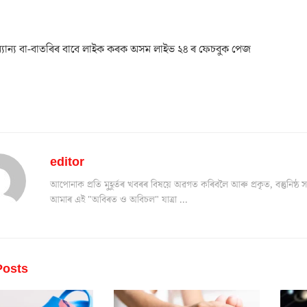
যান্য বা-বাতৰিৰ বাবে লাইক কৰক অসম লাইভ ২৪ ৰ ফেচবুক পেজ
editor
আপোনাক প্ৰতি মুহূৰ্তৰ খবৰৰ বিষয়ে অৱগত কৰিবলৈ আৰু প্ৰকৃত, বস্তুনিষ
আমাৰ এই "অবিৰত ও অবিচল" যাত্ৰা ...
osts