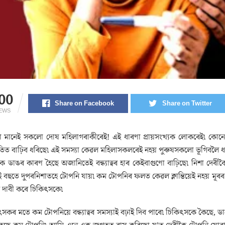
00
Share on Facebook
Share on Twitter
IEWS
া মানেই সকলো দোষ মহিলাগৰাকীৰেই! এই ধাৰণা প্ৰায়সংখ্যক লোকৰেই৷ কোনো পৰীক্
তিত বাঢ়িব ধৰিছে৷ এই সমস্যা কেৱল মহিলাসকলৰেই নহয় পুৰুষসকলো ভূগিবলৈ ধৰিছ
 ডাঙৰ কাৰণ হৈছে অজানিতেই বন্ধ্যাত্বৰ হাৰ কেইবাগুণো বাঢ়িছে৷ নিশা দে
ই বহুতে দুপৰনিশাতহে টোপনি যায়৷ কম টোপনিৰ ফলত কেৱল ক্লান্তিয়েই নহয় মূৰ
ি দাবী কৰে চিকিৎসকে৷
িৎসকৰ মতে কম টোপনিয়ে বন্ধ্যাত্বৰ সমস্যাই বঢ়াই দিব পাৰে৷ চিকিৎসকে কৈছে, ডায়ে