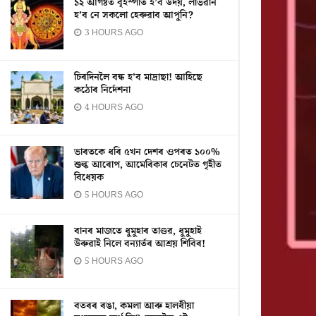
১২ আগষ্টত বৃহস্পতি হ’ব উদয়, লাভৱান
হ’ব নে সকলো হেৰুৱাব আপুনি?
3 HOURS AGO
চিৰদিনলৈ বন্ধ হ’ব মাদ্ৰাছা! আহিছে
কঠোৰ নিৰ্দেশনা
4 HOURS AGO
ভাৰতকে ধৰি ৫খন দেশৰ ওপৰত ১০০%
শুল্ক আৰোপ, আমেৰিকাৰ চেনেটত গৃহীত
বিধেয়ক
5 HOURS AGO
বানৰ মাজতে ধুমুহাৰ তাণ্ডৱ, ধুমুহাই
উৰুৱাই নিলে বন্যাৰ্তৰ আশ্ৰয় শিবিৰ!
5 HOURS AGO
বতৰৰ ৰঙা, কমলা আৰু হালধীয়া