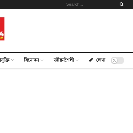
্ৰযুক্তি
বিনোদন
জীৱনশৈলী
লেখা