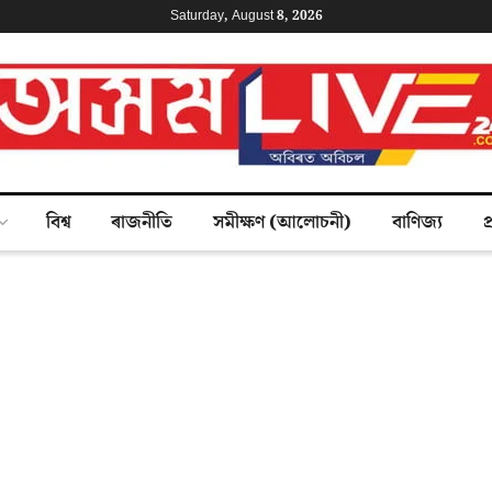
Saturday, August 8, 2026
বিশ্ব
ৰাজনীতি
সমীক্ষণ (আলোচনী)
বাণিজ্য
প