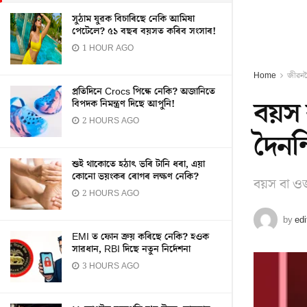
সুঠাম যুৱক বিচাৰিছে নেকি আমিষা
পেটেলে? ৫১ বছৰ বয়সত কৰিব সংসাৰ!
1 HOUR AGO
Home
জীৱন
প্ৰতিদিনে Crocs পিন্ধে নেকি? অজানিতে
বয়স 
বিপদক নিমন্ত্ৰণ দিছে আপুনি!
2 HOURS AGO
দৈনন
শুই থাকোতে হঠাৎ ভৰি টানি ধৰা, এয়া
কোনো ভয়ংকৰ ৰোগৰ লক্ষণ নেকি?
বয়স বা ওজ
2 HOURS AGO
by
edi
EMI ত ফোন ক্ৰয় কৰিছে নেকি? হওক
সাৱধান, RBI দিছে নতুন নিৰ্দেশনা
3 HOURS AGO