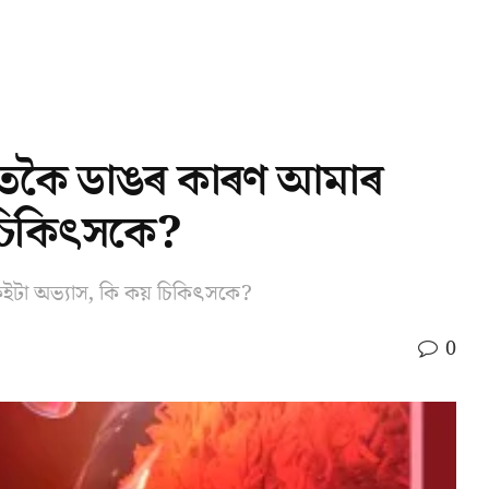
লোতকৈ ডাঙৰ কাৰণ আমাৰ
 চিকিৎসকে?
েইটা অভ্যাস, কি কয় চিকিৎসকে?
0