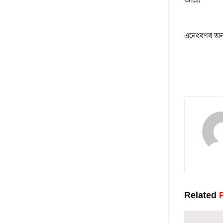
এনেধৰণৰ অন্
Related
P