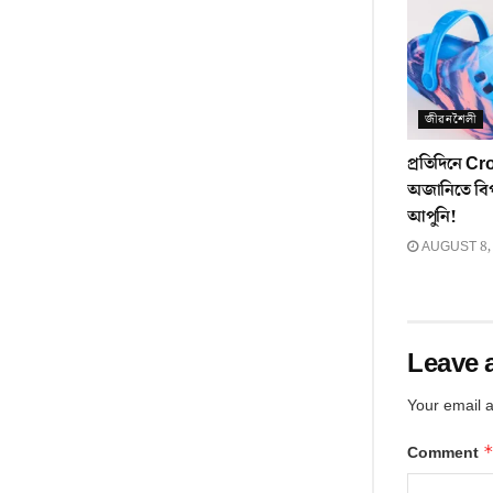
জীৱনশৈলী
প্ৰতিদিনে Cr
অজানিতে বিপদ
আপুনি!
AUGUST 8,
Leave 
Your email a
Comment