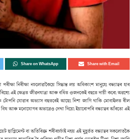
Share on WhatsApp
Share with Email
ষা নিৰীক্ষা নচলোৱাকৈয়ে সিদ্ধান্ত লয় অধিকাংশ মানুহে৷ বন্ধ্যাত্বৰ হাৰ
ে৷ এই ক্ষেত্ৰত জীৱনযাত্ৰা আৰু বৰ্ধিত ওজনকেই বহুতে দায়ী কৰে৷ অৱশ্যে
ৰীকৈ টোপনি যোৱাৰ অভ্যাস বহুতৰেই আছে৷ নিশা জাগি থাকি মোবাইলত ৰীল
ৰ বিষ আৰু মনোযোগৰ অভাৱেও দেখা দিয়ে৷ ইয়াৰোপৰি বন্ধ্যাত্বৰ আঁৰতো এই
ট ছাপ্লিমেণ্ট বা অতিৰিক্ত শৰীৰচৰ্চাই নহয় এই মুহূৰ্তত বন্ধ্যাত্বৰ সকলোতকৈ