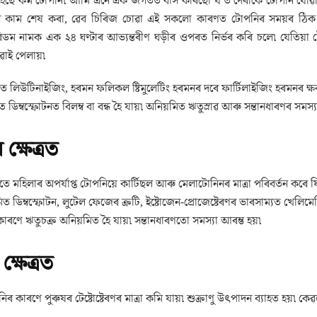
ৈছে কম টোপনি৷ আমি এনে এক জগতত বাস কৰিছো য’ত দেৰীকৈ টোপনি যোৱাৰ অভ্য
 কাম শেষ কৰা, ৱেব চিৰিজ চোৱা এই সকলো কাৰণত টোপনিৰ সময়ৰ ঠিক নাথাক
ৰিডম নামক এক ২৪ ঘণ্টাৰ আভ্যন্তৰীণ ঘড়ীৰ ওপৰত নিৰ্ভৰ কৰি চলে৷ যেতিয়া ট
ুৱাই পেলায়৷
 লিউটিনাইজিং, হৰমন ফলিকল ষ্টিমুলেটিং হৰমনৰ দৰে ফাৰ্টিলাইজিং হৰমনৰ ক্
ডিম্বস্ফোটনত বিলম্ব বা বন্ধ হৈ যায়৷ অনিয়মিত ঋতুস্ৰাৱ আৰু সন্তানধাৰণৰ সমস্য
ক্ষেত্ৰত
 মহিলাৰ অপৰ্যাপ্ত টোপনিয়ে কাৰ্টিছল আৰু মেলাটোনিনৰ মাত্ৰা পৰিবৰ্তন কৰে 
ডিম্বস্ফোটন, লুটেল ফেজেৰ ক্ৰটি, ইষ্টোজেন-প্ৰোজেষ্টেৰণৰ ভাৰসাম্যত খেলিমেলি
কাৰণে ঋতুচক্ৰ অনিয়মিত হৈ যায়৷ সন্তানধাৰণতো সমস্যা আৰম্ভ হয়৷
ক্ষেত্ৰত
পনিৰ কাৰণে পুৰুষৰ টেষ্টোষ্টেৰণৰ মাত্ৰা কমি যায়৷ শুক্ৰাণু উৎপাদন ব্যাহত হয়