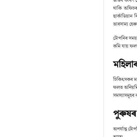
ডাঙৰ কাৰণ হ
থাকি অফিচৰ
ছাৰ্কাডিয়ান 
ভাৰসাম্য হেৰ
টোপনিৰ সময়ত
কমি যায় ফলত 
মহিলাৰ 
চিকিৎসকৰ মতে
ফলত অনিয়মিত 
সমস্যাসমূহৰ 
পুৰুষৰ 
অপৰ্যাপ্ত টো
আহে৷