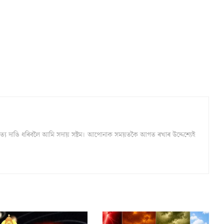
্ঠ সত্য দাঙি ধৰিবলৈ আমি সদায় সষ্টম। আপোনাক সময়তকৈ আগত ৰখাৰ উদ্দেশ্যেই