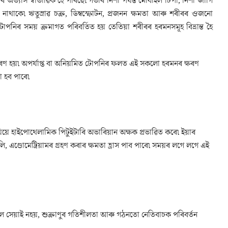
াস স্বাভাৱিক হৈ পৰিছে৷ গভীৰ নিশা পৰ্যন্ত মোবাইল টিপা, নিশা জাগি
ে৷ ঋতুস্ৰাৱ চক্ৰ, ডিম্বস্ফোটন, প্ৰজনন ক্ষমতা আৰু শৰীৰৰ ওজনো
োপনিৰ সময় ক্ৰমাগত পৰিবৰ্তিত হয় তেতিয়া শৰীৰৰ হৰমনসমূহ বিভ্ৰান্ত হৈ
ষৰণ হয়৷ অপৰ্যাপ্ত বা অনিয়মিত টোপনিৰ ফলত এই সকলো হৰমনৰ ক্ষৰণ
া হব পাৰে৷
যিয়ে হাইপোথেলামিক পিটুইটাৰি অভাৰিয়ান অক্ষক প্ৰভাৱিত কৰে৷ ইয়াৰ
, এণ্ডোমেট্ৰিয়ামৰ গ্ৰহণ কৰাৰ ক্ষমতা হ্ৰাস পাব পাৰে৷ সময়ৰ লগে লগে এই
৷ কেৱল সেয়াই নহয়, শুক্ৰাণুৰ গতিশীলতা আৰু গঠনতো নেতিবাচক পৰিবৰ্তন