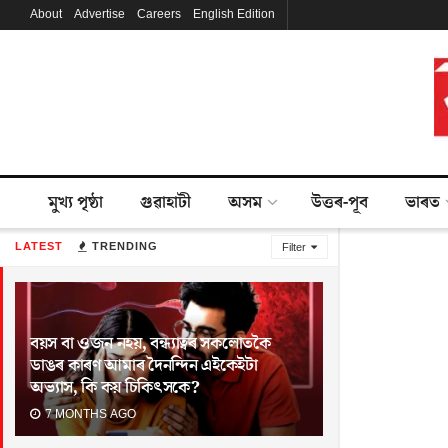
About
Advertise
Careers
English Edition
মুখ্য পৃষ্ঠা
গুৱাহাটী
অসম
উত্তৰ-পূব
ভাৰত
LATEST
TRENDING
Filter
বয়স বা ওজন নহয়, বন্ধ্যাত্বৰ সকলোতকৈ
ডাঙৰ কাৰণ আমাৰ দৈনন্দিন এইকেইটা
অভ্যাস, কি কয় চিকিৎসকে?
7 MONTHS AGO