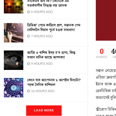
সংকেতৰ অৰ্থ কি? কেনেকৈ এই
সতৰ্কবাণীৰ সিদ্ধান্ত লয় জানক
6 HOURS AGO
ভিডিঅ’ গেমে কাঢ়িলে প্ৰাণ, সন্তানক গেম
খেলিবলৈ দিয়াৰ পূৰ্বে হওক সাৱধান!
7 HOURS AGO
0
4
আজি ৩ ৰাশিৰ উদয় হ’ব ভাগ্য, কিন্তু
সন্মান হানিৰ আছে আশংকা!
SHARES
V
9 HOURS AGO
সন্তান নোহোৱ
এতিয়া দ্ৰুতগ
কেনে যাব আপোনাৰ ৮ আগষ্টৰ দিনটো?
ইয়াৰ আৰু এক
পঢ়ক দৈনিক ৰাশিফল
ৱেবচিৰিজ চা
16 HOURS AGO
অভ্যাসেই বুল
স্ত্ৰীৰোগ চিক
LOAD MORE