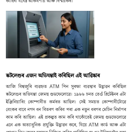
কাহিনী যথেষ্ট আকৰ্ষণীয় আৰু বিস্ময়কৰ।
স্কটলেণ্ডৰ এজন অভিযন্তাই কৰিছিল এই আৱিষ্কাৰ
আজি বিশ্বজুৰি ব্যৱহৃত ATM পিন সুৰক্ষা ব্যৱস্থাৰ উদ্ভাৱন কৰিছিল
স্কটলেণ্ডৰ অভিযন্তা জেমছ গুডফেলোৱে। ১৯৬৬ চনত তেওঁ ব্ৰিটেইনৰ এটা
ইঞ্জিনিয়াৰিং কোম্পানীত কৰ্মৰত আছিল। সেই সময়ত কোম্পানীটোৱে
বেংকৰ বাবে নগদ ধন বিতৰণ কৰিব পৰা এক নতুন ধৰণৰ মেচিন নিৰ্মাণৰ
কাম কৰি আছিল। এই প্ৰকল্পত কাম কৰি থাকোঁতেই জেমছ গুডফেলোৱে
এনে এক অত্যাধুনিক প্ৰযুক্তি উদ্ভাৱন কৰে, যিয়ে ATM কাৰ্ড আৰু এটা