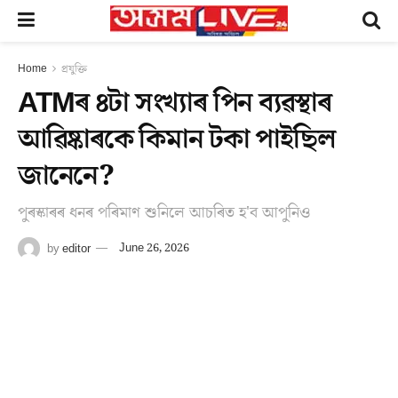
Home
প্ৰযুক্তি
ATMৰ ৪টা সংখ্যাৰ পিন ব্যৱস্থাৰ
আৱিষ্কাৰকে কিমান টকা পাইছিল
জানেনে?
পুৰস্কাৰৰ ধনৰ পৰিমাণ শুনিলে আচৰিত হ'ব আপুনিও
by
editor
June 26, 2026