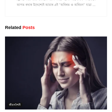
আগত ৰখাৰ উদ্দেশ্যেই আমাৰ এই "অবিৰত ও অবিচল" যাত্ৰা ...
Related
Posts
জীৱনশৈলী