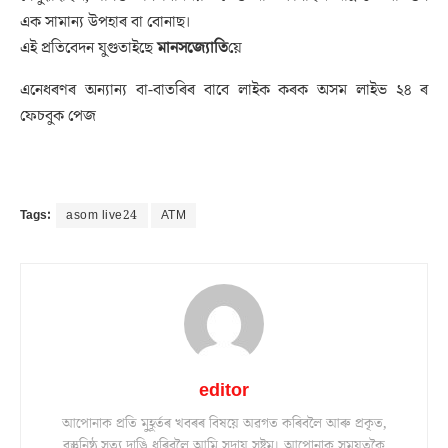
এক সামান্য উপহাৰ বা বোনাছ।
এই প্ৰতিবেদন যুগুতাইছে
মানসজ্যোতি
য়ে
এনেধৰণৰ অন্যান্য বা-বাতৰিৰ বাবে লাইক কৰক অসম লাইভ ২৪ ৰ
ফেচবুক পেজ
Tags:
asom live24
ATM
editor
আপোনাক প্ৰতি মুহূৰ্তৰ খবৰৰ বিষয়ে অৱগত কৰিবলৈ আৰু প্ৰকৃত,
বস্তুনিষ্ঠ সত্য দাঙি ধৰিবলৈ আমি সদায় সষ্টম। আপোনাক সময়তকৈ