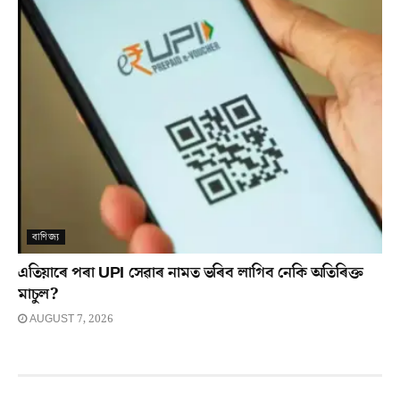
বাণিজ্য
এতিয়াৰে পৰা UPI সেৱাৰ নামত ভৰিব লাগিব নেকি অতিৰিক্ত
মাচুল?
AUGUST 7, 2026