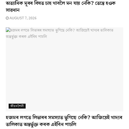
অত্যাধিক মূৰৰ বিষত চাহ খাবলৈ মন যায় নেকি? তেন্তে হওক
সাৱধান
AUGUST 7, 2026
জীৱনশৈলী
হজমৰ লগতে লিভাৰৰ সমস্যাত ভুগিছে নেকি? আজিয়েই খাদ্যৰ
তালিকাত অন্তৰ্ভুক্ত কৰক এইবিধ পাচলি