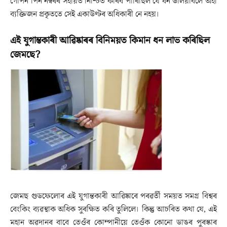
গোপন পিন নম্বৰৰ সহায়ত নিশ্চিত কৰিব পাৰিছিল যে ধন উলিয়াবলৈ অহা
ব্যক্তিজন প্ৰকৃততে সেই একাউণ্টৰ অধিকাৰী নে নহয়।
এই যুগান্তকাৰী আৱিষ্কাৰৰ বিনিময়ত কিমান ধন লাভ কৰিছিল
জেমছে?
জেমছ গুডফেলোৰ এই যুগান্তকাৰী আৱিষ্কাৰে পৰৱৰ্তী সময়ত সমগ্ৰ বিশ্বৰ
বেংকিং ব্যৱস্থাক অধিক সুৰক্ষিত কৰি তুলিলে। কিন্তু আচৰিত কথা যে, এই
মহান অৱদানৰ বাবে তেওঁৰ কোম্পানীয়ে তেওঁক কোনো ডাঙৰ পুৰস্কাৰ