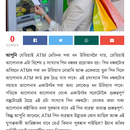
0
SHARES
আপুনি
যেতিয়াই ATM মেচিনৰ পৰা ধন উলিয়াবলৈ যায়, তেতিয়াই
আপোনাক এটা বিশেষ ৪ সংখ্যাৰ পিন নম্বৰৰ প্ৰয়োজন হয়। পিন নম্বৰটোৰ
অবিহনে ATMৰ পৰা ধন উলিয়াব নোৱাৰি আৰু একেৰাহে ভুল পিন দিলে
আপোনাৰ ATM কাৰ্ড ব্লক হৈও যাব পাৰে। এই ৪সংখ্যাৰ পিন নম্বৰটোৰ
সহায়ত আপোনাৰ একাউণ্টৰ পৰা অন্য লোকেও ধন উলিয়াব পাৰে।
গতিকে আপোনাৰ আপোনাৰ বেংক একাউণ্টৰ সবোটোকৈ গুৰুত্বপূৰ্ণ
বস্তুটোৱেই হৈছে এই ৪টা সংখ্যাৰ পিন নম্বৰটো। বেংকত জমা থকা
আপোনাৰ কষ্টাৰ্জিত ধনৰ সুৰক্ষাৰ বাবে এই পিন ব্যৱস্থা অত্যন্ত গুৰুত্বপূৰ্ণ।
কিন্তু আপুনি জানেনে, ATM পিন ব্যৱস্থাৰ উদ্ভাৱক কোন আছিল আৰু এই
যুগান্তকাৰী আৱিষ্কাৰৰ বাবে তেওঁ কিমান পুৰস্কাৰ পাইছিল? ইয়াৰ আঁৰৰ