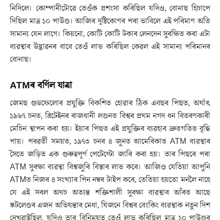
নিদিলে। কোম্পানীটোৱে তেওঁক প্ৰশংসা কৰিছিল যদিও, বোনাছ হিচাপে
দিছিল মাত্ৰ ১০ পাউণ্ড। আজিৰ দৃষ্টিকোণৰ পৰা ভাবিলে এই পৰিমাণ অতি
সামান্য যেন লাগে। কিয়নো, কোটি কোটি টকাৰ লেনদেন সুৰক্ষিত কৰা এটা
ব্যৱস্থাৰ উদ্ভাৱনৰ বাবে তেওঁ লাভ কৰিছিল কেৱল এই সামান্য পৰিমানৰ
বোনাছ।
ATMৰ বৰ্ণিল যাত্ৰা
জেমছ গুডফেলোৰ প্ৰযুক্তি বিকশিত হোৱাৰ ঠিক এবছৰ পিছত, অৰ্থাৎ
১৯৬৭ চনত, ব্ৰিটেইনৰ ৰাজধানী লণ্ডনত বিশ্বৰ প্ৰথম নগদ ধন বিতৰণকাৰী
মেচিন স্থাপন কৰা হয়। ইয়াৰ পিছত এই প্ৰযুক্তিৰ ব্যৱহাৰ দ্ৰুতগতিত বৃদ্ধি
পায়। পৰৱৰ্তী সময়ত, ১৯৭৩ চনৰ ৪ জুনত আমেৰিকাত ATM ব্যৱস্থাৰ
সৈতে জড়িত এক গুৰুত্বপূৰ্ণ পেটেণ্টো জাৰি কৰা হয়। তাৰ পিছৰে পৰা
ATM সুৰক্ষা ব্যৱস্থা বিশ্বজুৰি বিস্তাৰ লাভ কৰে। আজিও যেতিয়া আপুনি
ATMত নিজৰ ৪ সংখ্যাৰ পিন নম্বৰ টাইপ কৰে, তেতিয়া হয়তো মনলৈ নাহে
যে এই সৰল অথচ অত্যন্ত শক্তিশালী সুৰক্ষা ব্যৱস্থাৰ আঁৰত আছে
স্কটলেণ্ডৰ এজন অভিযন্তাৰ মেধা, যিজনে বিশ্বৰ বেংকিং ব্যৱস্থাক নতুন দিশ
দেখুৱাইছিল, যদিও তাৰ বিনিময়ত তেওঁ লাভ কৰিছিল মাত্ৰ ১০ পাউণ্ডৰ