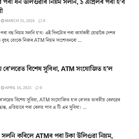
পৰা ধন উলিওৱাৰ নিয়ম সলনি, ১ এপ্ৰিলৰ পৰা হ’ব
ৰী
MARCH 31, 2026
0
ৰ পৰা বহু নিয়ম সলনি হ'ব। এই দিনটোৰ পৰা কাৰ্যকৰী হোৱাকৈ দেশৰ
 বৃহৎ বেংকে নিজৰ ATM নিয়ম সংশোধনৰো ...
য় ৰে’লৱেত বিশেষ সুবিধা, ATM সংযোজিত হ’ল
APRIL 16, 2025
0
ে'লৱেত বিশেষ সুবিধা, ATM সংযোজিত হ'ল ৰে'লত ভাৰতীয় ৰেলৱেৰ
্ধান্ত, এতিয়াৰে পৰা ৰেলত পাব এ টি এম সুবিধা। ...
 সলনি কৰিলে ATMৰ পৰা টকা উলিওৱা নিয়ম,