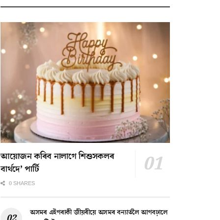
আয়োজন কৰিব নালাগে শিশুসকলৰ
বাৰ্থদে’ পাৰ্টি
0 SHARES
অসমৰ এইগৰাকী জীয়ৰীয়ে অসমৰ বন্যাৰ্তলৈ আগবঢ়ালে