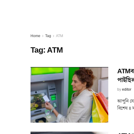
Home
Tag
ATM
Tag:
ATM
ATMৰ ৪
পাইছি
by
editor
আপুনি যে
বিশেষ ৪ স