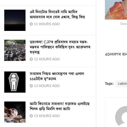
এই দিনটোত দিনতেই নামি আহিব
অমাৱস্যাৰ দৰে ঘোৰ এন্ধাৰ, কিন্তু কিয়
Goog
11 HOURS AGO
ভয়ংকৰ! CJPৰ প্ৰতিবাদৰ সময়ত যন্তৰ-
মন্তৰত পাকিস্তানে কৰিছিল বৃহৎ আক্ৰমণৰ
ষড়যন্ত্ৰ
এনেধৰণৰ অন্
12 HOURS AGO
সংহাৰৰ পিছত ধ্বংসস্তুপৰ পৰা ওলাল
১১২টাকৈ মৃ*তদেহ
Tags:
cabin
13 HOURS AGO
আটা কিনোতে সাৱধান! বজাৰত ওলাইছে
শিলৰ গুড়ি মিহলি কৰা আটা
13 HOURS AGO