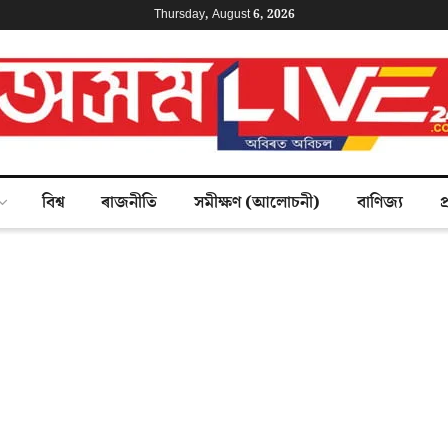
Thursday, August 6, 2026
বিশ্ব
ৰাজনীতি
সমীক্ষণ (আলোচনী)
বাণিজ্য
প