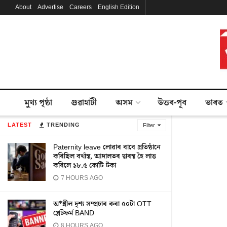
About
Advertise
Careers
English Edition
মুখ্য পৃষ্ঠা
গুৱাহাটী
অসম
উত্তৰ-পূব
ভাৰত
LATEST
TRENDING
Filter
Paternity leave লোৱাৰ বাবে প্ৰতিষ্ঠানে
কৰিছিল বৰ্খাস্ত, আদালতৰ দ্বাৰস্থ হৈ লাভ
কৰিলে ১৮.৫ কোটি টকা
7 HOURS AGO
অ*শ্লীল দৃশ্য সম্প্ৰচাৰ কৰা ৫০টা OTT
প্লেটফৰ্ম BAND
8 HOURS AGO