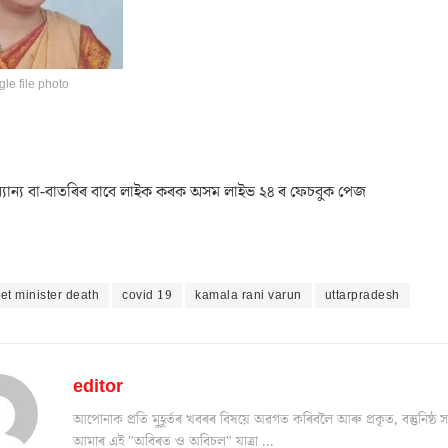
le file photo
যান্য বা-বাতৰিৰ বাবে লাইক কৰক অসম লাইভ ২৪ ৰ ফেচবুক পেজ
et minister death
covid 19
kamala rani varun
uttarpradesh
editor
আপোনাক প্ৰতি মুহূৰ্তৰ খবৰৰ বিষয়ে অৱগত কৰিবলৈ আৰু প্ৰকৃত, বস্তুনিষ
আমাৰ এই "অবিৰত ও অবিচল" যাত্ৰা ...