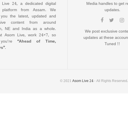
Live 24, a dedicated digital
Media handles to get r
 platform from Assam. We
updates.
 you the latest, updated and
usive content from around
, NE and India as a whole.
We post exclusive cont
t Asom Live, work 24×7, so
updates at these accoun
 you’re
“Ahead of Time,
Tuned !!
ys”
.
© 2021
Asom Live 24
- All Rights Reserved