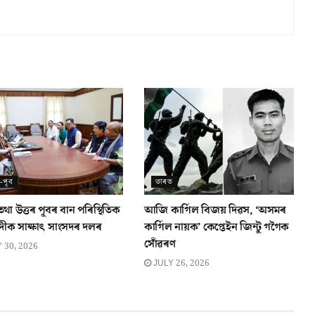
ৰ-পূব
ভাৰত
া উত্তৰ পূবৰ বান পৰিস্থিতিক
আজি কাৰ্গিল বিজয় দিৱস, ‘অসমৰ
দীক সাক্ষাৎ সাংসদৰ দলৰ
কাৰ্গিল নায়ক’ কেপ্তেইন জিন্টু গগৈক
সোঁৱৰণ
 30, 2026
JULY 26, 2026