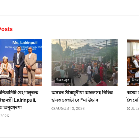
osts
উত্তৰ-পূব
উত্ত
উনিভাৰ্চিটি বেংগালুৰুত
অসমৰ সীমামূৰীয়া অঞ্চলসহ বিভিন্ন
অসম তথ
্থ্যমন্ত্ৰী Lalrinpuii,
স্থানত ১০৩টা বো*মা উদ্ধাৰ
লৈ মো
ীক অনুপ্ৰেৰণা
AUGUST 3, 2026
JULY
 2026