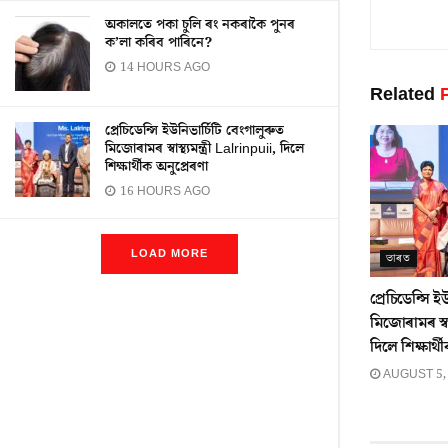
অকালতে পকা চুলি ৰং নকৰাকৈ পুনৰ
ক’লা কৰিব পাৰিনে?
14 HOURS AGO
Related
P
প্ৰেচিডেন্সি ইউনিভাৰ্চিটি বেংগালুৰুত
মিজোৰামৰ স্বাস্থ্যমন্ত্ৰী Lalrinpuii, দিলে
শিক্ষাৰ্থীক অনুপ্ৰেৰণা
16 HOURS AGO
LOAD MORE
ভাৰত
প্ৰেচিডেন্সি ই
মিজোৰামৰ স্বাস
দিলে শিক্ষাৰ্থ
AUGUST 5,