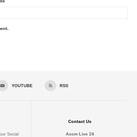
ite
ment.
YOUTUBE
RSS
Contact Us
our Social
Asom Live 24