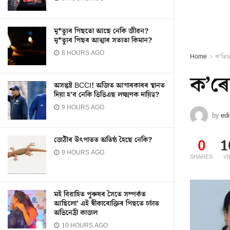
মৃ*ত্যুৰ পিছতো আছে নেকি জীৱন?
মৃ*ত্যুৰ পিছৰ আত্মাৰ সত্যতা কিমান?
8 HOURS AGO
Home
ক'ভিড
ক’ৰোন
অসন্তুষ্ট BCCI! অজিত আগাৰকাৰৰ স্থানত
দিয়া হ’ব নেকি ভিভিএছ লক্ষ্মণক দায়িত্ব?
9 HOURS AGO
by
edi
জেঠীৰ উৎপাতত অতিষ্ঠ হৈছে নেকি?
0
1
9 HOURS AGO
SHARES
V
মই বিৱাহিত পুৰুষৰ সৈতে সম্পৰ্কত
আছিলো’ এই স্বীকাৰোক্তিৰ পিছতে চৰ্চাত
অভিনেত্ৰী কাজল
10 HOURS AGO