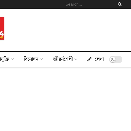
্ৰযুক্তি
বিনোদন
জীৱনশৈলী
লেখা