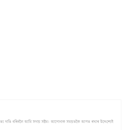
্ঠ সত্য দাঙি ধৰিবলৈ আমি সদায় সষ্টম। আপোনাক সময়তকৈ আগত ৰখাৰ উদ্দেশ্যেই