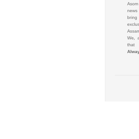
Asom 
news
bring
excl
Assam
We, a
that
Alwa