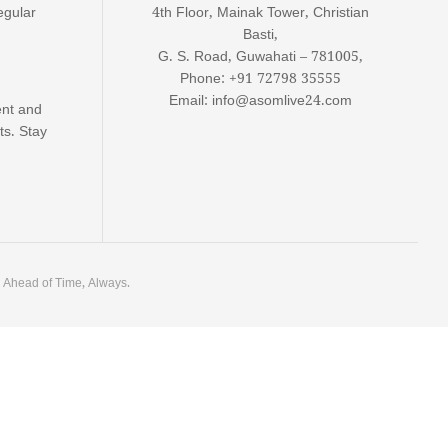
egular
4th Floor, Mainak Tower, Christian
Basti,
G. S. Road, Guwahati – 781005,
Phone: +91 72798 35555
Email: info@asomlive24.com
ent and
ts. Stay
. Ahead of Time, Always.