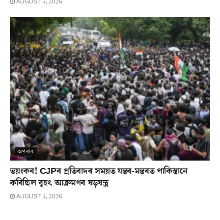
AUGUST 5, 2026
অপৰাধ
ভয়ংকৰ! CJPৰ প্ৰতিবাদৰ সময়ত যন্তৰ-মন্তৰত পাকিস্তানে
কৰিছিল বৃহৎ আক্ৰমণৰ ষড়যন্ত্ৰ
AUGUST 5, 2026