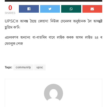
0
SHARES
UPSCত আৰম্ভ হৈছে জেহাদ! নিউজ চেনেলৰ অনুষ্ঠানক লৈ অসন্তুষ্ট
ছুপ্ৰিম ক’ৰ্ট।
এনেধৰণৰ অন্যান্য বা-বাতৰিৰ বাবে লাইক কৰক অসম লাইভ ২৪ ৰ
ফেচবুক পেজ
Tags:
community
upsc