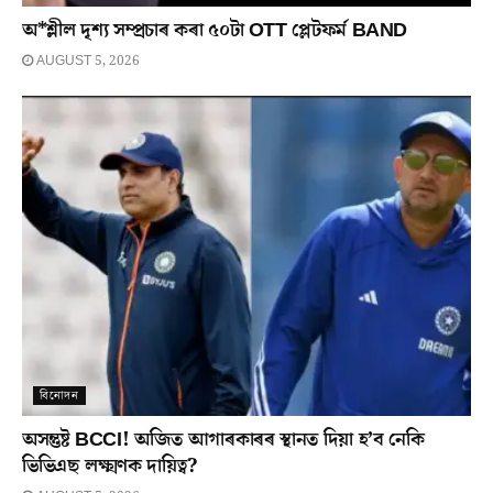
অ*শ্লীল দৃশ্য সম্প্ৰচাৰ কৰা ৫০টা OTT প্লেটফৰ্ম BAND
AUGUST 5, 2026
বিনোদন
অসন্তুষ্ট BCCI! অজিত আগাৰকাৰৰ স্থানত দিয়া হ’ব নেকি
ভিভিএছ লক্ষ্মণক দায়িত্ব?