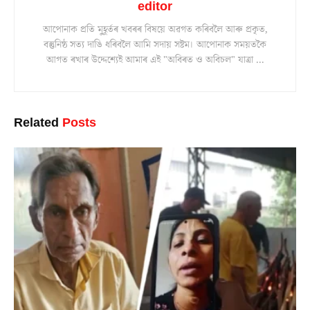
editor
আপোনাক প্ৰতি মুহূৰ্তৰ খবৰৰ বিষয়ে অৱগত কৰিবলৈ আৰু প্ৰকৃত,
বস্তুনিষ্ঠ সত্য দাঙি ধৰিবলৈ আমি সদায় সষ্টম। আপোনাক সময়তকৈ
আগত ৰখাৰ উদ্দেশ্যেই আমাৰ এই "অবিৰত ও অবিচল" যাত্ৰা ...
Related
Posts