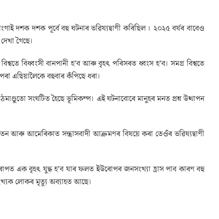
ংগাই দশক দশক পূৰ্বে বহু ঘটনাৰ ভৱিষ্যদ্বাণী কৰিছিল । ২০২৫ বৰ্ষৰ বাবেও
 দেখা গৈছে।
শ্বতে বিধ্বংসী বানপানী হ’ব আৰু বৃহৎ পৰিসৰত ধ্বংস হ’ব। সমগ্ৰ বিশ্বতে
 পৰা এছিয়ালৈকে বহুবাৰ কঁপিছে ধৰা।
াণ্ডুতো সংঘটিত হৈছে ভূমিকম্প। এই ঘটনাবোৰে মানুহৰ মনত প্ৰশ্ন উত্থাপন
তন আৰু আমেৰিকাত সন্ত্ৰাসবাদী আক্ৰমণৰ বিষয়ে কৰা তেওঁৰ ভৱিষ্যদ্বাণী
উৰোপত এক বৃহৎ যুদ্ধ হ’ব যাৰ ফলত ইউৰোপৰ জনসংখ্যা হ্ৰাস পাব কাৰণ বহু
খ্যক লোকৰ মৃত্যু অব্যাহত আছে।