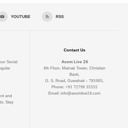
YOUTUBE
RSS
Contact Us
our Social
Asom Live 24
egular
4th Floor, Mainak Tower, Christian
Basti,
G. S. Road, Guwahati – 781005,
Phone: +91 72798 35555
Email: info@asomlive24.com
ent and
ts. Stay