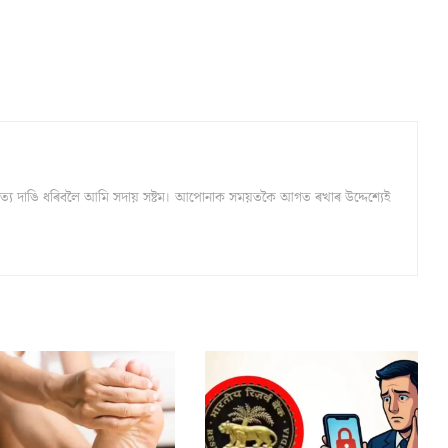
্ঠ সত্য দাঙি ধৰিবলৈ আমি সদায় সষ্টম। আপোনাক সময়তকৈ আগত ৰখাৰ উদ্দেশ্যেই