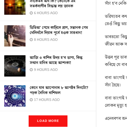
সংকেতৰ অৰ্থ কি? কেনেকৈ এই
সঁচা হ’ব নেক
সতৰ্কবাণীৰ সিদ্ধান্ত লয় জানক
6 HOURS AGO
ভৱিষ্যতৰ কথা
তেওঁ কিছু ভয
ভিডিঅ’ গেমে কাঢ়িলে প্ৰাণ, সন্তানক গেম
খেলিবলৈ দিয়াৰ পূৰ্বে হওক সাৱধান!
ভাৰততো কিছু 
8 HOURS AGO
জীৱন আৰু সম্
উত্তৰ পূৱ ভা
আজি ৩ ৰাশিৰ উদয় হ’ব ভাগ্য, কিন্তু
সন্মান হানিৰ আছে আশংকা!
কৰিছে যে বাব
9 HOURS AGO
বাবা ভাংগাই 
সঁচা হৈছে।
কেনে যাব আপোনাৰ ৮ আগষ্টৰ দিনটো?
পঢ়ক দৈনিক ৰাশিফল
বাবা ভাংগাই 
17 HOURS AGO
লোকৰ মৃত্যু
এনেধৰণৰ অন্
LOAD MORE