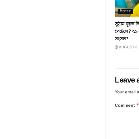
বিনোদন
সুঠাম যুৱক 
পেটেলে? ৫১
সংসাৰ!
AUGUST 8,
Leave 
Your email a
Comment