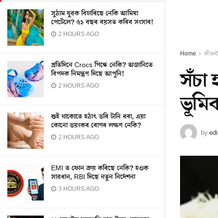
সুঠাম যুৱক বিচাৰিছে নেকি আমিষা
পেটেলে? ৫১ বছৰ বয়সত কৰিব সংসাৰ!
2 HOURS AGO
Home
জীৱন
প্ৰতিদিনে Crocs পিন্ধে নেকি? অজানিতে
সঁচা
বিপদক নিমন্ত্ৰণ দিছে আপুনি!
2 HOURS AGO
ভূমি
শুই থাকোতে হঠাৎ ভৰি টানি ধৰা, এয়া
কোনো ভয়ংকৰ ৰোগৰ লক্ষণ নেকি?
by
edi
2 HOURS AGO
EMI ত ফোন ক্ৰয় কৰিছে নেকি? হওক
সাৱধান, RBI দিছে নতুন নিৰ্দেশনা
3 HOURS AGO