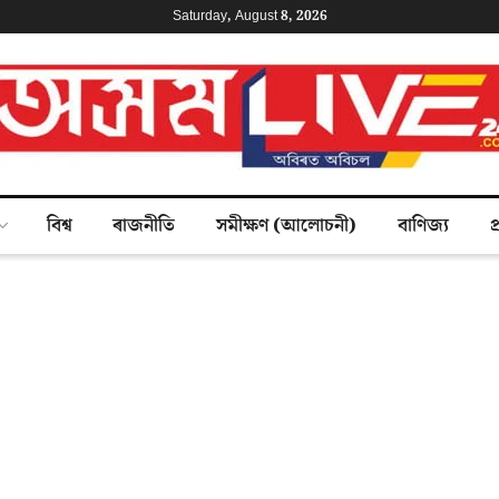
Saturday, August 8, 2026
বিশ্ব
ৰাজনীতি
সমীক্ষণ (আলোচনী)
বাণিজ্য
প