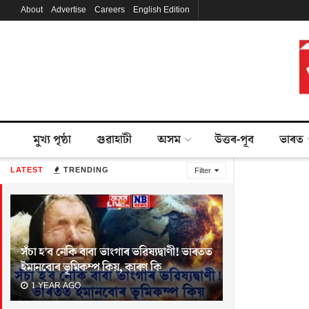
About
Advertise
Careers
English Edition
মুখ্য পৃষ্ঠা
গুৱাহাটী
অসম
উত্তৰ-পূব
ভাৰত
LATEST
TRENDING
Filter
সঁচা হ’ব নেকি বাবা ভাংগাৰ ভৱিষ্যদ্বাণী! ভাৰতত
ইমানবোৰ ভূমিকম্প কিয়, কাৰণ কি
1 YEAR AGO