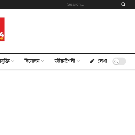
্ৰযুক্তি
বিনোদন
জীৱনশৈলী
লেখা