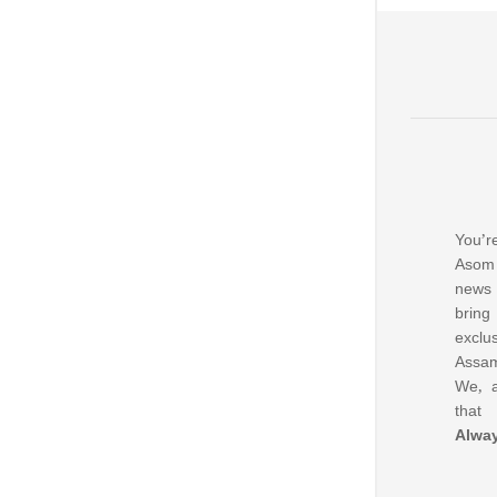
You’re
Asom 
news
bring
excl
Assam
We, a
that
Alwa