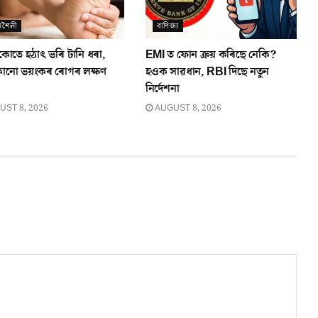
নশৈলী
বাণিজ্য
কোতে হঠাৎ ভৰি টানি ধৰা,
EMI ত ফোন ক্ৰয় কৰিছে নেকি?
োনো ভয়ংকৰ ৰোগৰ লক্ষণ
হওক সাৱধান, RBI দিছে নতুন
?
নিৰ্দেশনা
ST 8, 2026
AUGUST 8, 2026