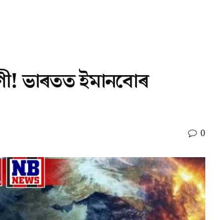
্বাণী! ভাৰতত ইমানবোৰ
0