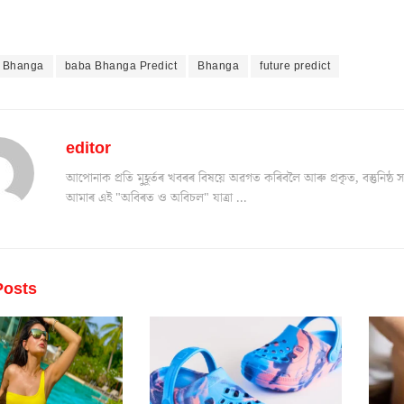
 Bhanga
baba Bhanga Predict
Bhanga
future predict
editor
আপোনাক প্ৰতি মুহূৰ্তৰ খবৰৰ বিষয়ে অৱগত কৰিবলৈ আৰু প্ৰকৃত, বস্তুনিষ
আমাৰ এই "অবিৰত ও অবিচল" যাত্ৰা ...
osts