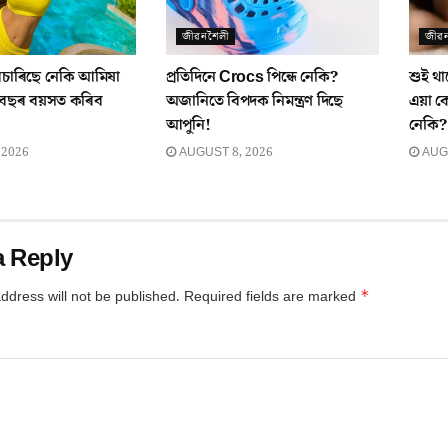
জীৱনশৈলী
জীৱ
বিচাৰিছে নেকি আমিষা
প্ৰতিদিনে Crocs পিন্ধে নেকি?
শুই থা
 বছৰ বয়সত কৰিব
অজানিতে বিপদক নিমন্ত্ৰণ দিছে
এয়া ক
আপুনি!
নেকি
 2026
AUGUST 8, 2026
AUGU
a Reply
*
ddress will not be published.
Required fields are marked
*