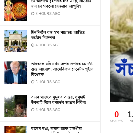
১২ আগষ্টত বৃহস্পতি হ’ব উদয়, লাভৱান
হ’ব নে সকলো হেৰুৱাব আপুনি?
3 HOURS AGO
চিৰদিনলৈ বন্ধ হ’ব মাদ্ৰাছা! আহিছে
কঠোৰ নিৰ্দেশনা
4 HOURS AGO
ভাৰতকে ধৰি ৫খন দেশৰ ওপৰত ১০০%
শুল্ক আৰোপ, আমেৰিকাৰ চেনেটত গৃহীত
বিধেয়ক
5 HOURS AGO
বানৰ মাজতে ধুমুহাৰ তাণ্ডৱ, ধুমুহাই
উৰুৱাই নিলে বন্যাৰ্তৰ আশ্ৰয় শিবিৰ!
6 HOURS AGO
0
1
SHARES
V
বতৰৰ ৰঙা, কমলা আৰু হালধীয়া