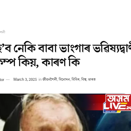
শৈলী
 হ’ব নেকি বাবা ভাংগাৰ ভৱিষ্যদ
কম্প কিয়, কাৰণ কি
tor
March 3, 2025
in
জীৱনশৈলী
,
বিনোদন
,
বিবিধ
,
বিশ্ব
,
ভাৰত