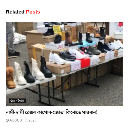
Related
Posts
জীৱনশৈলী
নামী-দামী ব্ৰেণ্ডৰ কাপোৰ-জোতা কিনোতে সাৱধান!
AUGUST 7, 2026