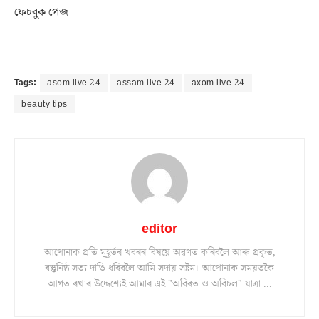
ফেচবুক পেজ
Tags:
asom live 24
assam live 24
axom live 24
beauty tips
editor
আপোনাক প্ৰতি মুহূৰ্তৰ খবৰৰ বিষয়ে অৱগত কৰিবলৈ আৰু প্ৰকৃত,
বস্তুনিষ্ঠ সত্য দাঙি ধৰিবলৈ আমি সদায় সষ্টম। আপোনাক সময়তকৈ
আগত ৰখাৰ উদ্দেশ্যেই আমাৰ এই "অবিৰত ও অবিচল" যাত্ৰা ...