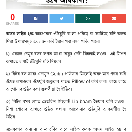
0
SHARES
অসম লাইভ ২৪ঃ
আপোনাৰ ওঁঠযুৰি ক’লা পৰিছে বা ফাটিছে যদি তলত
দিয়া উপায়সমূহ অৱলম্বন কৰি ইয়াৰ পৰা ৰক্ষা পৰিব পাৰে।
১) এফাল নেমুৰ ৰসৰ লগত আধা চামুচ চেনি মিহলাই লওক। এই মিশ্ৰণ
কপাহত লগাই ওঁঠযুৰি মচি দিয়ক।
২) বিটৰ ৰস আৰু এচামুচ Gertin পাউডাৰ মিহলাই অকণমান গৰম কৰি
ওঁঠত লগাওক। ওঁঠযুৰি শুকুৱাৰ পাছত Pillow of কৰি ল’ব। লাহে লাহে
আপোনাৰ ওঁঠৰ বৰণ গুলপীয়া হৈ উঠিব।
৩) বিটৰ ৰসৰ লগত ভেছলিন মিহলাই Lip baam তৈয়াৰ কৰি লওক।
নিশা শোৱাৰ আগতে ওঁঠত লগাব। আপোনাৰ ওঁঠযুৰি আকৰ্ষণীয় হৈ
উঠিব।
এনেধৰণৰ অন্যান্য বা-বাতৰিৰ বাবে লাইক কৰক অসম লাইভ ২৪ ৰ