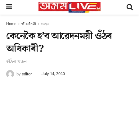
Home
জীৱনশৈলী
ফেশ্বন
কেনেকৈ হ’ব আৱেদনময়ী ওঁঠৰ
অধিকাৰী?
ওঁঠৰ যতন
by
editor
July 14, 2020