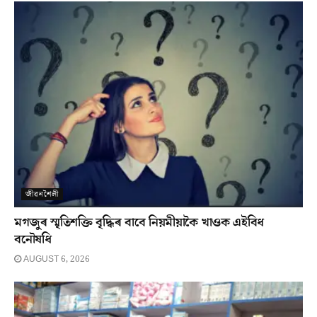
জীৱনশৈলী
মগজুৰ স্মৃতিশক্তি বৃদ্ধিৰ বাবে নিয়মীয়াকৈ খাওক এইবিধ
বনৌষধি
AUGUST 6, 2026