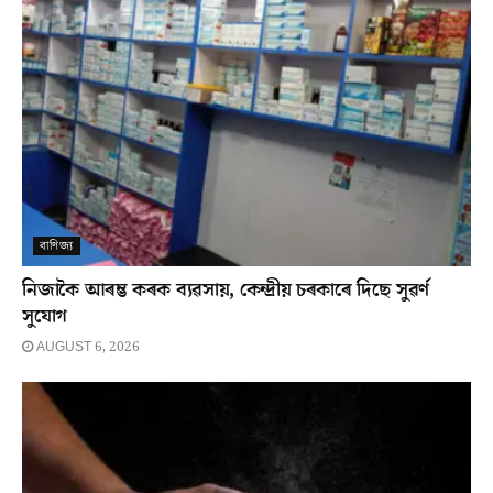
বাণিজ্য
নিজাকৈ আৰম্ভ কৰক ব্যৱসায়, কেন্দ্ৰীয় চৰকাৰে দিছে সুৱৰ্ণ
সুযোগ
AUGUST 6, 2026