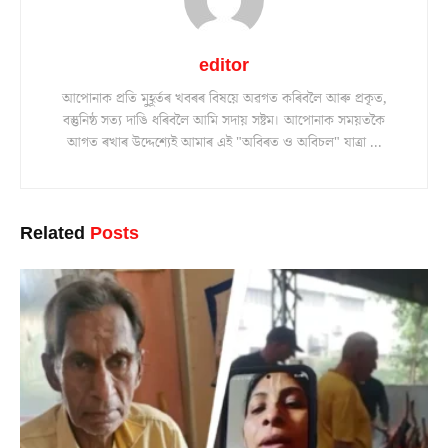
editor
আপোনাক প্ৰতি মুহূৰ্তৰ খবৰৰ বিষয়ে অৱগত কৰিবলৈ আৰু প্ৰকৃত,
বস্তুনিষ্ঠ সত্য দাঙি ধৰিবলৈ আমি সদায় সষ্টম। আপোনাক সময়তকৈ
আগত ৰখাৰ উদ্দেশ্যেই আমাৰ এই "অবিৰত ও অবিচল" যাত্ৰা ...
Related
Posts