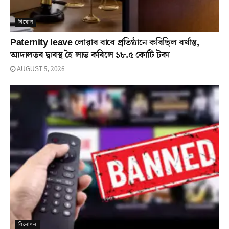
নিয়োগ
Paternity leave লোৱাৰ বাবে প্ৰতিষ্ঠানে কৰিছিল বৰ্খাস্ত,
আদালতৰ দ্বাৰস্থ হৈ লাভ কৰিলে ১৮.৫ কোটি টকা
AUGUST 5, 2026
বিনোদন