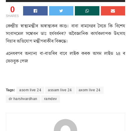
0
SHARES
কেন্দ্ৰীয় স্বাস্থ্যমন্ত্ৰীৰ অস্বাস্থ্যকৰ কাণ্ড। বাবা ৰামদেৱৰ সৈতে কি বিশেষ
সংবাদমেল সম্বোধন ডাঃ হৰ্ষবৰ্ধনৰ? অবৈজ্ঞানিক কাৰ্যকলাপক উৎসাহ
দিয়াৰ অভিযোগ মন্ত্ৰীগৰাকীৰ বিৰুদ্ধে।
এনেধৰণৰ অন্যান্য বা-বাতৰিৰ বাবে লাইক কৰক অসম লাইভ ২৪ ৰ
ফেচবুক পেজ
Tags:
asom live 24
assam live 24
axom live 24
dr harshvardhan
ramdev