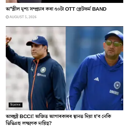
অ*শ্লীল দৃশ্য সম্প্ৰচাৰ কৰা ৫০টা OTT প্লেটফৰ্ম BAND
AUGUST 5, 2026
বিনোদন
অসন্তুষ্ট BCCI! অজিত আগাৰকাৰৰ স্থানত দিয়া হ’ব নেকি
ভিভিএছ লক্ষ্মণক দায়িত্ব?