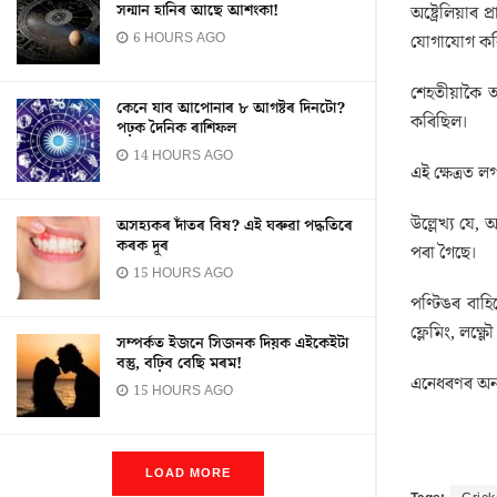
সন্মান হানিৰ আছে আশংকা!
অষ্ট্ৰেলিয়া
6 HOURS AGO
যোগাযোগ কৰিছ
শেহতীয়াকৈ আই
কেনে যাব আপোনাৰ ৮ আগষ্টৰ দিনটো?
কৰিছিল।
পঢ়ক দৈনিক ৰাশিফল
14 HOURS AGO
এই ক্ষেত্ৰত 
উল্লেখ্য যে,
অসহ্যকৰ দাঁতৰ বিষ? এই ঘৰুৱা পদ্ধতিৰে
কৰক দূৰ
পৰা গৈছে।
15 HOURS AGO
পণ্টিঙৰ বাহি
ফ্লেমিং, লক্ষ
সম্পৰ্কত ইজনে সিজনক দিয়ক এইকেইটা
বস্তু, বঢ়িব বেছি মৰম!
এনেধৰণৰ অন্
15 HOURS AGO
LOAD MORE