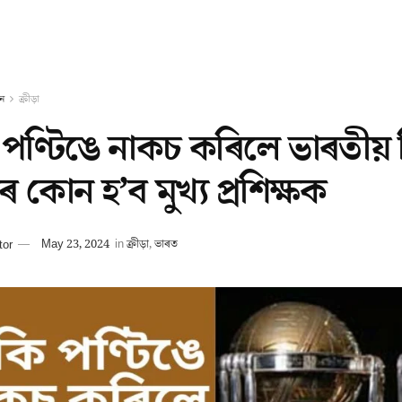
ন
ক্ৰীড়া
 পণ্টিঙে নাকচ কৰিলে ভাৰতীয় ক
 কোন হ’ব মুখ্য প্ৰশিক্ষক
tor
May 23, 2024
in
ক্ৰীড়া
,
ভাৰত