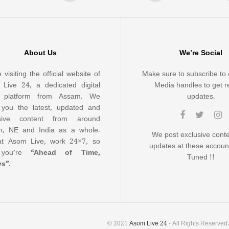
About Us
We’re Social
 visiting the official website of
Make sure to subscribe to 
Live 24, a dedicated digital
Media handles to get r
 platform from Assam. We
updates.
 you the latest, updated and
usive content from around
, NE and India as a whole.
We post exclusive cont
t Asom Live, work 24×7, so
updates at these accoun
 you’re
“Ahead of Time,
Tuned !!
ys”
.
© 2021
Asom Live 24
- All Rights Reserved