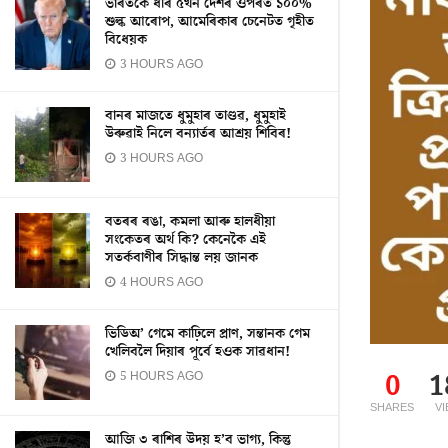
ভাৰতকে ধৰি ৫খন দেশৰ ওপৰত ১০০%
শুল্ক আৰোপ, আমেৰিকাৰ চেনেটত গৃহীত
বিধেয়ক
3 HOURS AGO
বানৰ মাজতে ধুমুহাৰ তাণ্ডৱ, ধুমুহাই
উৰুৱাই নিলে বন্যাৰ্তৰ আশ্ৰয় শিবিৰ!
3 HOURS AGO
বতৰৰ ৰঙা, কমলা আৰু হালধীয়া
সংকেতৰ অৰ্থ কি? কেনেকৈ এই
সতৰ্কবাণীৰ সিদ্ধান্ত লয় জানক
4 HOURS AGO
ভিডিঅ’ গেমে কাঢ়িলে প্ৰাণ, সন্তানক গেম
খেলিবলৈ দিয়াৰ পূৰ্বে হওক সাৱধান!
5 HOURS AGO
0
1
SHARES
V
আজি ৩ ৰাশিৰ উদয় হ’ব ভাগ্য, কিন্তু