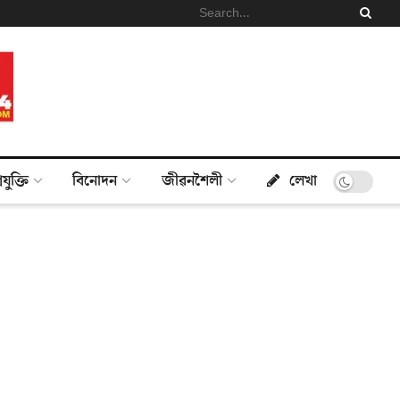
্ৰযুক্তি
বিনোদন
জীৱনশৈলী
লেখা