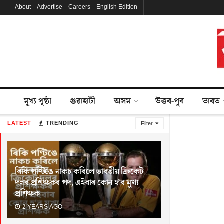
About
Advertise
Careers
English Edition
মুখ্য পৃষ্ঠা
গুৱাহাটী
অসম
উত্তৰ-পূব
ভাৰত
LATEST
TRENDING
Filter
ৰিকি পণ্টিঙে নাকচ কৰিলে ভাৰতীয় ক্ৰিকেট
দলৰ প্ৰশিক্ষকৰ পদ, এইবাৰ কোন হ’ব মুখ্য
প্ৰশিক্ষক
2 YEARS AGO