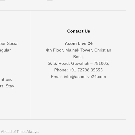
Contact Us
our Social
Asom Live 24
egular
4th Floor, Mainak Tower, Christian
Basti,
G. S. Road, Guwahati – 781005,
Phone: +91 72798 35555
Email: info@asomlive24.com
ent and
ts. Stay
. Ahead of Time, Always.