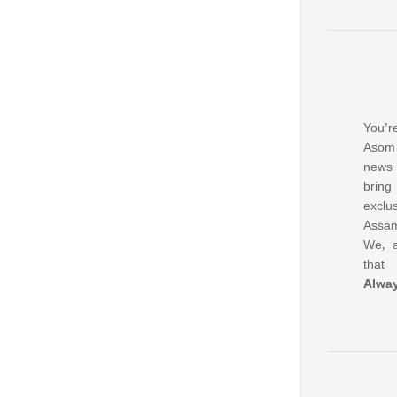
You’re
Asom 
news
bring
excl
Assam
We, a
that
Alwa