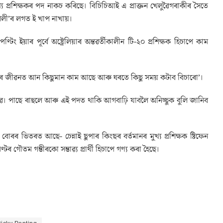
ুখ্য প্ৰশিক্ষকৰ পদ নাকচ কৰিছে। বিচিচিআই এ প্ৰাক্তন খেলুৱৈগৰাকীৰ সৈতে
শৈলী’ৰ লগত ই খাপ নাখায়।
ং ইয়াৰ পূৰ্বে অষ্ট্ৰেলিয়াৰ অন্তৱৰ্তীকালীন টি-২০ প্ৰশিক্ষক হিচাপে কাম
ম। মোৰ জীৱনত আন কিছুমান কাম আছে আৰু ঘৰতে কিছু সময় কটাব বিচাৰো’।
লি যাৱ। পাছে ৰাহুলে আৰু এই পদত থাকি আগবাঢ়ি যাবলৈ অনিচ্ছুক বুলি জানিব
ৰ ভিতৰত আছে- চেন্নাই ছুপাৰ কিংছৰ বৰ্তমানৰ মুখ্য প্ৰশিক্ষক ষ্টিফেন
ণ্টৰ গৌতম গম্ভীৰকো সম্ভাৱ্য প্ৰাৰ্থী হিচাপে গণ্য কৰা হৈছে।