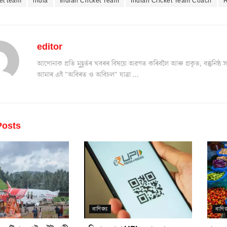
et team
india
Indian Cricket Team
Indian Cricket Team Coach
R
editor
আপোনাক প্ৰতি মুহূৰ্তৰ খবৰৰ বিষয়ে অৱগত কৰিবলৈ আৰু প্ৰকৃত, বস্তুনিষ
আমাৰ এই "অবিৰত ও অবিচল" যাত্ৰা ...
osts
বাণিজ্য
বাণিজ