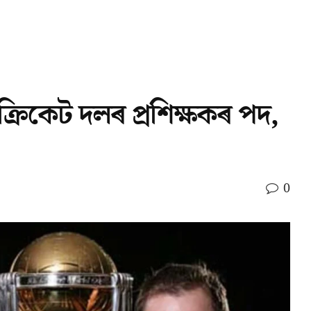
্ৰিকেট দলৰ প্ৰশিক্ষকৰ পদ,
0