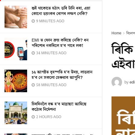
শুই থাকোতে হঠাৎ ভৰি টানি ধৰা, এয়া
কোনো ভয়ংকৰ ৰোগৰ লক্ষণ নেকি?
9 MINUTES AGO
Home
বিনোদ
EMI ত ফোন ক্ৰয় কৰিছে নেকি? ধন
ৰিকি
পৰিশোধ নকৰিলে হ’ব পাৰে লক!
34 MINUTES AGO
এইবাৰ
১২ আগষ্টত বৃহস্পতি হ’ব উদয়, লাভৱান
হ’ব নে সকলো হেৰুৱাব আপুনি?
by
edi
58 MINUTES AGO
চিৰদিনলৈ বন্ধ হ’ব মাদ্ৰাছা! আহিছে
কঠোৰ নিৰ্দেশনা
2 HOURS AGO