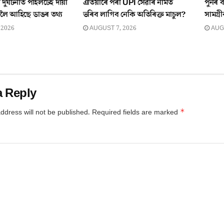
 দুৰ্ঘটনাত পাইলটেই দায়ী
এতিয়াৰে পৰা UPI সেৱাৰ নামত
পুনৰ ব
লৈ আহিছে ডাঙৰ তথ্য
ভৰিব লাগিব নেকি অতিৰিক্ত মাচুল?
সামগ্ৰ
 2026
AUGUST 7, 2026
AUGU
a Reply
*
ddress will not be published.
Required fields are marked
*