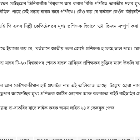
ৰ প্ৰাক্তন বেটছমেন তিনিবাৰকৈ বিশ্বকাপ জয় কৰাৰ ৰিকি পণ্টিঙে ভাৰতীয় দলৰ ম
িল, পাছে সেই প্ৰস্তাৱ নাকচ কৰে পণ্টিঙে। তেঁও কয় যে বৰ্তমান তেওঁৰ ‘জীৱন
 পি এলৰ দিল্লী কেপিটেলছৰ মুখ্য প্ৰশিক্ষক হিচাপে ৭টা ছিজন সম্পূৰ্ণ কৰা পণ্টি
লগতে ইয়াকো কয় যে, ‘বৰ্তমানে জাতীয় দলৰ জ্যেষ্ঠ প্ৰশিক্ষক হ’লেহে ভাল পা
 অহা মাহৰ টি-২০ বিশ্বকাপৰ শেষত ৰাহুল দ্ৰাবিড়ৰ প্ৰশিক্ষকৰ চুক্তিৰ ম্যাদ উক
ৰে আন কেইগৰাকীমান হাই প্ৰফাইল নাম এই তালিকাত আছে। উল্লেখ হোৱা নাম বোৰ
্ণৌ ছুপাৰ জায়েণ্টছৰ মুখ্য প্ৰশিক্ষক জাষ্টিন লেংগাৰ আৰু কলকাতা নাইট ৰাইডাৰ্ছৰ মে
যান্য বা-বাতৰিৰ বাবে লাইক কৰক অসম লাইভ ২৪ ৰ ফেচবুক পেজ