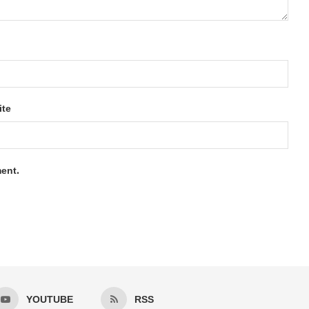
ite
ment.
YOUTUBE
RSS