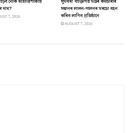
াঢ়িব নেকি অত্যাৱশ্যকীয়
সুখবৰ! ব্যক্তিগত খণ্ডৰ কৰ্মচাৰীৰ
ীৰ দাম?
সন্তানৰ লালন-পালনৰ খৰচো বহন
কৰিব লাগিব প্ৰতিষ্ঠানে
ST 7, 2026
AUGUST 7, 2026