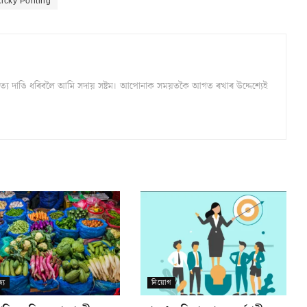
icky Ponting
্ঠ সত্য দাঙি ধৰিবলৈ আমি সদায় সষ্টম। আপোনাক সময়তকৈ আগত ৰখাৰ উদ্দেশ্যেই
্য
নিয়োগ