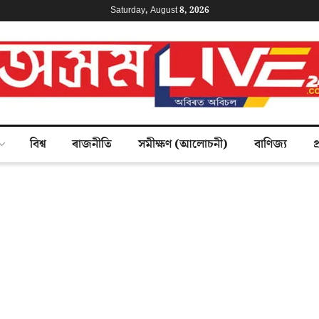
Saturday, August 8, 2026
বিশ্ব
ৰাজনীতি
সমীক্ষণ (আলোচনী)
বাণিজ্য
প