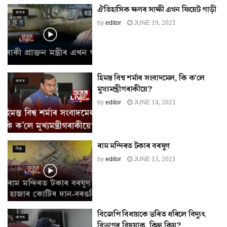
ঐতিহাসিক ক্ষণৰ সাক্ষী এখন ফিয়েট গাড়ী
অসম
by
editor
JUNE 19, 2021
হিমন্ত বিশ্ব শর্মাৰ সংবাদমেল, কি ক’লে
অসম
মুখ্যমন্ত্ৰীগৰাকীয়ে?
by
editor
JUNE 14, 2021
ৰাম মন্দিৰত টকাৰ বৰষুণ
বিশ্ব
by
editor
JUNE 13, 2021
বিজেপি বিধায়কে ভৰিত ধৰিলে বিদ্যুৎ
ভাৰত
বিভাগৰ বিষয়াক, কিন্তু কিয়?