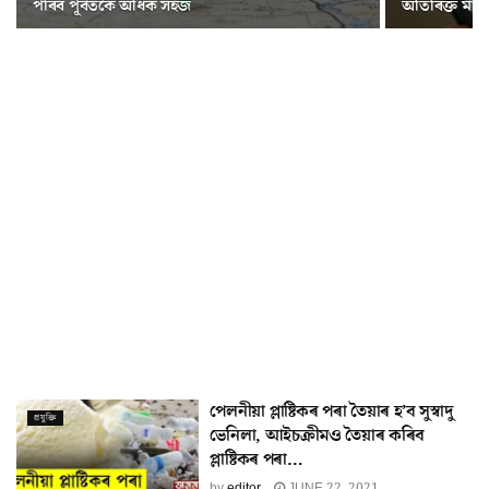
পৰিব পূৰ্বতকৈ অধিক সহজ
অতিৰিক্ত মাচ
পেলনীয়া প্লাষ্টিকৰ পৰা তৈয়াৰ হ’ব সুস্বাদু
প্ৰযুক্তি
ভেনিলা, আইচক্ৰীমও তৈয়াৰ কৰিব
প্লাষ্টিকৰ পৰা…
by
editor
JUNE 22, 2021