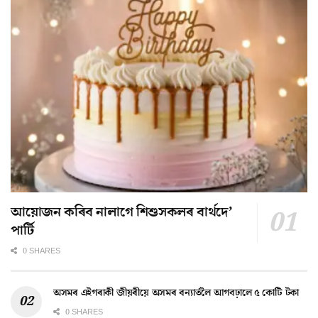
আয়োজন কৰিব নালাগে শিশুসকলৰ বাৰ্থদে’
পাৰ্টি
0 SHARES
অসমৰ এইগৰাকী জীয়ৰীয়ে অসমৰ বন্যাৰ্তলৈ আগবঢ়ালে ৫ কোটি টকা
0 SHARES