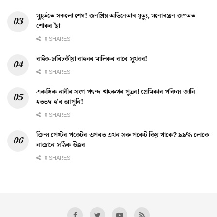
মুহূৰ্ততে সকলো শেষ! জনপ্ৰিয় অভিনেতাৰ মৃত্যু, মনোৰঞ্জন জগতত
শোকৰ ছাঁ
0 SHARES
বাইক-চাৰিচকীয়া বাহনৰ মালিকৰ বাবে সুখবৰ!
0 SHARES
একাধিক নাৰীৰ সংগ পছন্দ শ্বাহৰুখৰ পুত্ৰৰ! প্ৰেমিকাৰ পৰিচয় জানি
হতভম্ব হ’ব আপুনি!
0 SHARES
জিন্স পেণ্টৰ পকেটৰ ওপৰত এখন সৰু পকেট কিয় থাকে? ৯৯% লোকে
নাজানে সঠিক উত্তৰ
0 SHARES