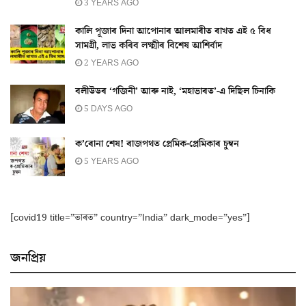
3 YEARS AGO
কালি পূজাৰ দিনা আপোনাৰ আলমাৰীত ৰাখত এই ৫ বিধ
সামগ্ৰী, লাভ কৰিব লক্ষ্মীৰ বিশেষ আশিৰ্বাদ
2 YEARS AGO
বলীউডৰ ‘গজিনী’ আৰু নাই, ‘মহাভাৰত’-এ দিছিল চিনাকি
5 DAYS AGO
ক’ৰোনা শেষ! ৰাজপথত প্ৰেমিক-প্ৰেমিকাৰ চুম্বন
5 YEARS AGO
[covid19 title=”ভাৰত” country=”India” dark_mode=”yes”]
জনপ্ৰিয়