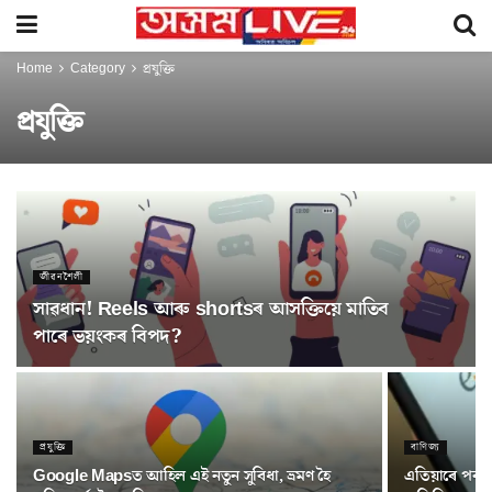
Home
Category
প্ৰযুক্তি
প্ৰযুক্তি
জীৱনশৈলী
সাৱধান! Reels আৰু shortsৰ আসক্তিয়ে মাতিব
পাৰে ভয়ংকৰ বিপদ?
প্ৰযুক্তি
বাণিজ্য
Google Mapsত আহিল এই নতুন সুবিধা, ভ্ৰমণ হৈ
এতিয়াৰে পৰা 