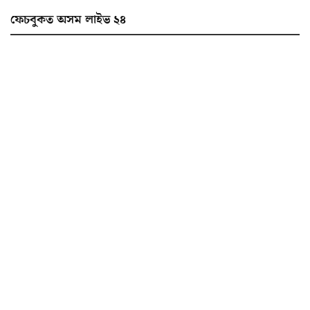
ফেচবুকত অসম লাইভ ২৪