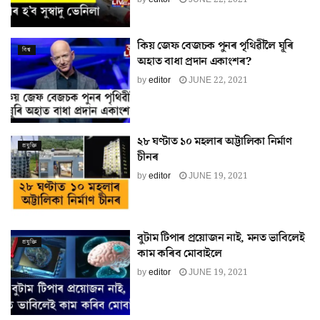
কিয় জেফ বেজচক পুনৰ পৃথিৱীলৈ ঘূৰি
বিশ্ব
অহাত বাধা প্ৰদান একাংশৰ?
by
editor
JUNE 22, 2021
২৮ ঘণ্টাত ১০ মহলাৰ অট্টালিকা নিৰ্মাণ
প্ৰযুক্তি
চীনৰ
by
editor
JUNE 19, 2021
বুটাম টিপাৰ প্ৰয়োজন নাই, মনত ভাবিলেই
প্ৰযুক্তি
কাম কৰিব মোবাইলে
by
editor
JUNE 19, 2021