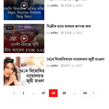
by
editor
JUNE 5, 2021
বিক্ৰীৰ বাবে অসমৰ কাগজ কল
অসম
by
editor
JUNE 2, 2021
5Gৰ বিৰোধিতাৰে ন্যায়ালয়ত জুহী চাওলা
অসম
by
editor
MAY 31, 2021
1
…
47
48
49
…
54