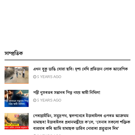
সাম্প্ৰতিক
এখন বুকু ভাঙি যোৱা ছবি। দৃশ্য দেখি প্ৰতিজন লোক আৱেগিক
5 YEARS AGO
পত্নী নুসৰতৰ সন্তানৰ পিতৃ নহয় স্বামী নিখিল!
5 YEARS AGO
পেৰাগ্লাইডিং, সমুদ্ৰপথ, স্থলপথেৰে ইজৰাইলৰ ওপৰত আক্ৰমম
হামাছৰ! ইজৰাইলৰ প্ৰধানমন্ত্ৰীয়ে ক’লে, ‘সেনাৰ সকলো শক্তিক
ব্যৱহাৰ কৰি আমি হামাছক ভাৱিব নোৱাৰা প্ৰত্তুত্ত্যৰ দিম’