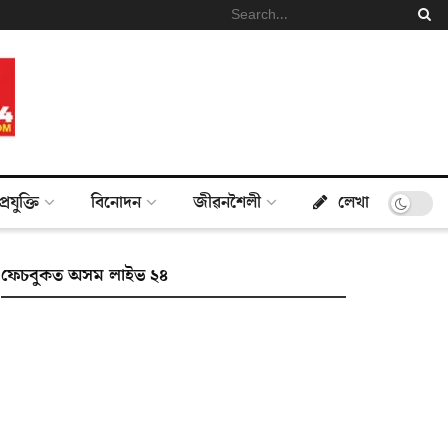
প্ৰযুক্তি
বিনোদন
জীৱনশৈলী
লেখা
ফেচবুকত অসম লাইভ ২৪