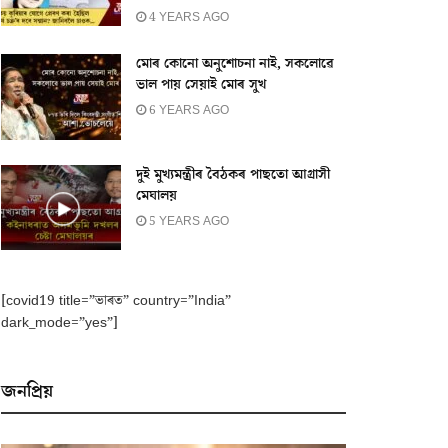
4 YEARS AGO
মোৰ কোনো অনুশোচনা নাই, সকলোৱে
ভাল পায় সেয়াই মোৰ সুখ
6 YEARS AGO
দুই মুখ্যমন্ত্ৰীৰ বৈঠকৰ পাছতো আগ্ৰাসী
মেঘালয়
5 YEARS AGO
[covid19 title=”ভাৰত” country=”India”
dark_mode=”yes”]
জনপ্ৰিয়