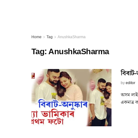
Home
Tag
AnushkaSharma
Tag:
AnushkaSharma
বিৰাট-
by
editor
অসম লাইভ
একমাত্ৰ কন