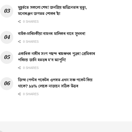
মুহূৰ্ততে সকলো শেষ! জনপ্ৰিয় অভিনেতাৰ মৃত্যু,
মনোৰঞ্জন জগতত শোকৰ ছাঁ
0 SHARES
বাইক-চাৰিচকীয়া বাহনৰ মালিকৰ বাবে সুখবৰ!
0 SHARES
একাধিক নাৰীৰ সংগ পছন্দ শ্বাহৰুখৰ পুত্ৰৰ! প্ৰেমিকাৰ
পৰিচয় জানি হতভম্ব হ’ব আপুনি!
0 SHARES
জিন্স পেণ্টৰ পকেটৰ ওপৰত এখন সৰু পকেট কিয়
থাকে? ৯৯% লোকে নাজানে সঠিক উত্তৰ
0 SHARES