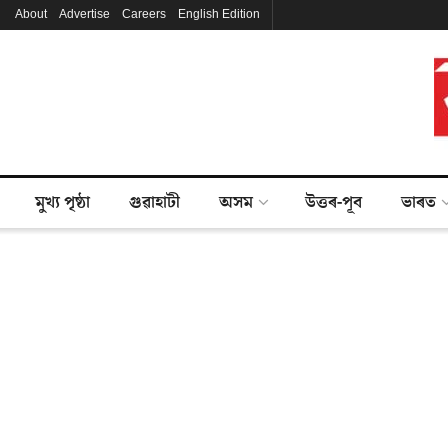
About
Advertise
Careers
English Edition
মুখ্য পৃষ্ঠা
গুৱাহাটী
অসম
উত্তৰ-পূব
ভাৰত