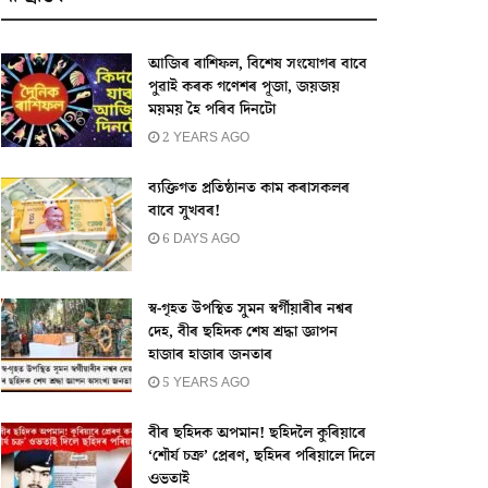
আজিৰ ৰাশিফল, বিশেষ সংযোগৰ বাবে
পুৱাই কৰক গণেশৰ পূজা, জয়জয়
ময়ময় হৈ পৰিব দিনটো
2 YEARS AGO
ব্যক্তিগত প্ৰতিষ্ঠানত কাম কৰাসকলৰ
বাবে সুখবৰ!
6 DAYS AGO
স্ব-গৃহত উপস্থিত সুমন স্বৰ্গীয়াৰীৰ নশ্বৰ
দেহ, বীৰ ছহিদক শেষ শ্ৰদ্ধা জ্ঞাপন
হাজাৰ হাজাৰ জনতাৰ
5 YEARS AGO
বীৰ ছহিদক অপমান! ছহিদলৈ কুৰিয়াৰে
‘শৌৰ্য চক্ৰ’ প্ৰেৰণ, ছহিদৰ পৰিয়ালে দিলে
ওভতাই