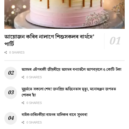
আয়োজন কৰিব নালাগে শিশুসকলৰ বাৰ্থদে’
পাৰ্টি
0 SHARES
অসমৰ এইগৰাকী জীয়ৰীয়ে অসমৰ বন্যাৰ্তলৈ আগবঢ়ালে ৫ কোটি টকা
0 SHARES
মুহূৰ্ততে সকলো শেষ! জনপ্ৰিয় অভিনেতাৰ মৃত্যু, মনোৰঞ্জন জগতত
শোকৰ ছাঁ
0 SHARES
বাইক-চাৰিচকীয়া বাহনৰ মালিকৰ বাবে সুখবৰ!
0 SHARES