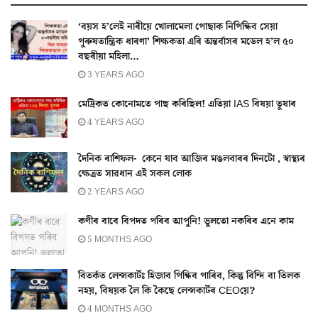
‘বয়স হ’লেই নাৰীয়ে খোলামেলা পোছাক নিপিন্ধিব সেয়া
পুৰুষতান্ত্ৰিক ধাৰণা’ শিক্ষকতা এৰি অন্তৰ্বাসৰ মডেল হ’ল ৫০
বছৰীয়া মহিলা…
3 YEARS AGO
মেট্ৰিকত কোনোমতে পাছ কৰিছিল! এতিয়া IAS বিষয়া তুষাৰ
4 YEARS AGO
দৈনিক ৰাশিফল- কেনে যাব আজিৰ মঙলবাৰৰ দিনটো , স্বাস্থ্যৰ
ক্ষেত্ৰত সাৱধান এই সকল লোক
2 YEARS AGO
কণীৰ বাবে বিপদত পৰিব আপুনি! ভুলতো নকৰিব এনে কাম
5 MONTHS AGO
বিতৰ্কত লেন্সকাৰ্টঃ হিজাব পিন্ধিব পাৰিব, কিন্তু বিন্দি বা তিলক
নহয়, বিষয়ক লৈ কি কৈছে লেন্সকাৰ্টৰ CEOয়ে?
4 MONTHS AGO