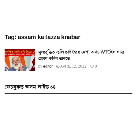
Tag:
assam ka tazza knabar
মূল্যবৃ্দ্ধিত জ্বলি ছাই হৈছে দেশ! অথচ WTOলৈ খাদ্য
প্ৰেৰণ কৰিব ভাৰতে
by
editor
APRIL 12, 2022
0
ফেচবুকত অসম লাইভ ২৪