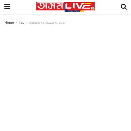
Home
Tag
assam ka tazza knabar