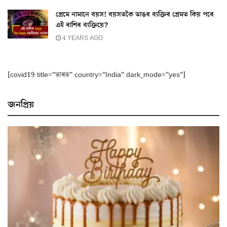
প্ৰেমে নামানে বয়স! বয়সতকৈ ডাঙৰ ব্যক্তিৰ প্ৰেমত কিয় পৰে
এই ৰাশিৰ ব্যক্তিয়ে?
4 YEARS AGO
[covid19 title=”ভাৰত” country=”India” dark_mode=”yes”]
জনপ্ৰিয়