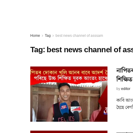
Home
Tag
best news channel of asssam
Tag:
best news channel of a
নাপিতৰ
শিক্ষি
by
editor
কাৰ্বি আ
হৈছে ৰেণছ