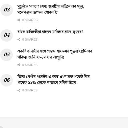
মুহূৰ্ততে সকলো শেষ! জনপ্ৰিয় অভিনেতাৰ মৃত্যু,
মনোৰঞ্জন জগতত শোকৰ ছাঁ
0 SHARES
বাইক-চাৰিচকীয়া বাহনৰ মালিকৰ বাবে সুখবৰ!
0 SHARES
একাধিক নাৰীৰ সংগ পছন্দ শ্বাহৰুখৰ পুত্ৰৰ! প্ৰেমিকাৰ
পৰিচয় জানি হতভম্ব হ’ব আপুনি!
0 SHARES
জিন্স পেণ্টৰ পকেটৰ ওপৰত এখন সৰু পকেট কিয়
থাকে? ৯৯% লোকে নাজানে সঠিক উত্তৰ
0 SHARES