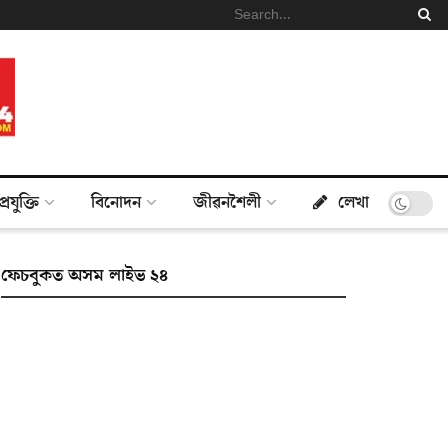
প্ৰযুক্তি
বিনোদন
জীৱনশৈলী
লেখা
ফেচবুকত অসম লাইভ ২৪