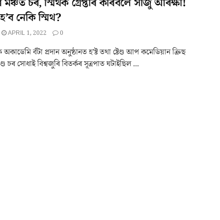
ৰ মঞ্চত চৰ, স্মিথক গ্ৰেপ্তাৰ কৰিবলৈ সাজু আৰক্ষী!
াৰ হ’ব নেকি স্মিথ?
APRIL 1, 2022
0
 অকাডেমি বঁটা প্ৰদান অনুষ্ঠানত হ’ষ্ট তথা ষ্টেণ্ড আপ কমেডিয়ান ক্ৰিছ
ণ্ড চৰ সোধাই বিশ্বজুৰি বিতৰ্কৰ সূত্ৰপাত ঘটাইছিল ...