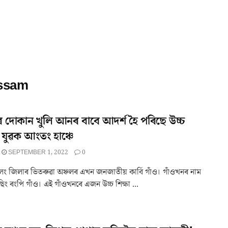
sssam
 দোকান খুলি আনৰ বাবে আদৰ্শ হৈ পৰিছে উচ্চ
ত যুৱক আংতং হাঞ্চে
SEPTEMBER 1, 2022
0
ংলং জিলাৰ ভিতৰুৱা অঞ্চলৰ এখন জনজাতীয় কাৰ্বি গাঁও। গাঁওখনৰ নাম
িং ৰংপি গাঁও। এই গাঁওখনৰে এজন উচ্চ শিক্ষা ...