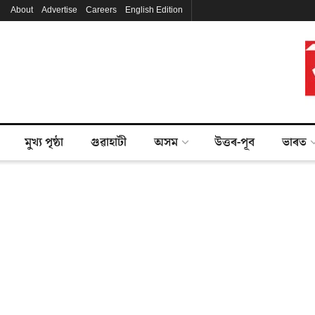
About
Advertise
Careers
English Edition
মুখ্য পৃষ্ঠা
গুৱাহাটী
অসম
উত্তৰ-পূব
ভাৰত