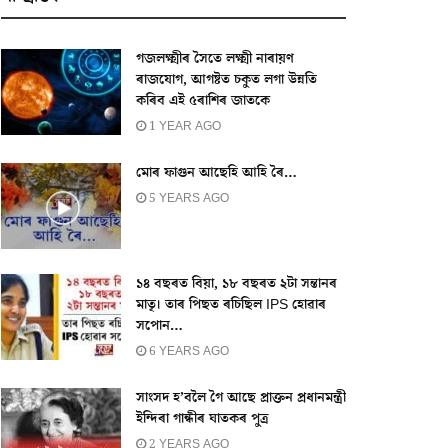
গজলক্ষ্মীৰ সৈতে লক্ষ্মী নাৰায়ণ
ৰাজযোগ, আগষ্টত চকুত লগা উন্নতি
কৰিব এই ৫ৰাশিৰ জাতকে
1 YEAR AGO
মোৰ ফাগুন আছেহি আহি ৰৈ…
5 YEARS AGO
১৪ বছৰত বিয়া, ১৮ বছৰত ২টা সন্তানৰ
মাতৃ। তাৰ পিছত ৰচিছিল IPS হোৱাৰ
সপোন…
6 YEARS AGO
সাংসদ হ’বলৈ গৈ আছে প্ৰাক্তন প্ৰধানমন্ত্ৰী
ইন্দিৰা গান্ধীৰ ঘাতকৰ পুত্ৰ
2 YEARS AGO