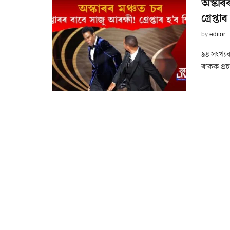
অস্কাৰ
গ্ৰেপ্ত
by
editor
৯৪ সংখ্যক
ৰ’কক প্ৰচ