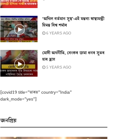
‘অখিল বৰ্তমান সুস্থ’-এই মন্তব্য স্বাস্থ্যমন্ত্ৰী
হিমন্ত বিশ্ব শৰ্মাৰ
6 YEARS AGO
মোদী অর্থনীতি, বেংকৰ জমা ধনৰ সুতৰ
হাৰ হ্ৰাস
5 YEARS AGO
[covid19 title=”ভাৰত” country=”India”
dark_mode=”yes”]
জনপ্ৰিয়