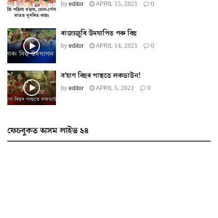
by
editor
APRIL 15, 2021
0
ৰাজ্যজুৰি উদযাপিত গৰু বিহু
by
editor
APRIL 14, 2021
0
ব’হাগ বিহুৰ পাছতে লকডাউন!
by
editor
APRIL 5, 2021
0
ফেচবুকত অসম লাইভ ২৪