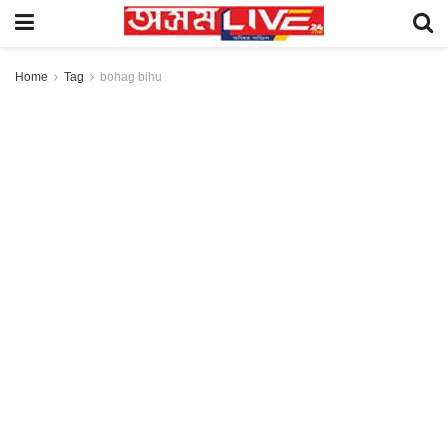
Home
Tag
bohag bihu