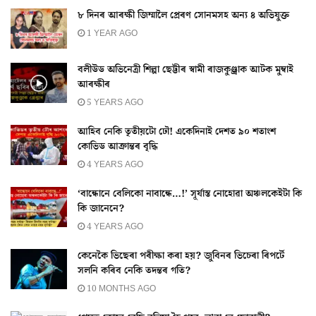
৮ দিনৰ আৰক্ষী জিম্মালৈ প্ৰেৰণ সোনমসহ অন্য ৪ অভিযুক্ত
1 YEAR AGO
বলীউড অভিনেত্ৰী শিল্পা ছেট্টীৰ স্বামী ৰাজকুণ্ড্ৰাক আটক মুম্বাই
আৰক্ষীৰ
5 YEARS AGO
আহিব নেকি তৃতীয়টো ঢৌ! একেদিনাই দেশত ৯০ শতাংশ
কোভিড আক্ৰান্তৰ বৃদ্ধি
4 YEARS AGO
‘বান্ধোনে বেলিকো নাবান্ধে…!’ সূৰ্যাস্ত নোহোৱা অঞ্চলকেইটা কি
কি জানেনে?
4 YEARS AGO
কেনেকৈ ভিছেৰা পৰীক্ষা কৰা হয়? জুবিনৰ ভিচেৰা ৰিপৰ্টে
সলনি কৰিব নেকি তদন্তৰ গতি?
10 MONTHS AGO