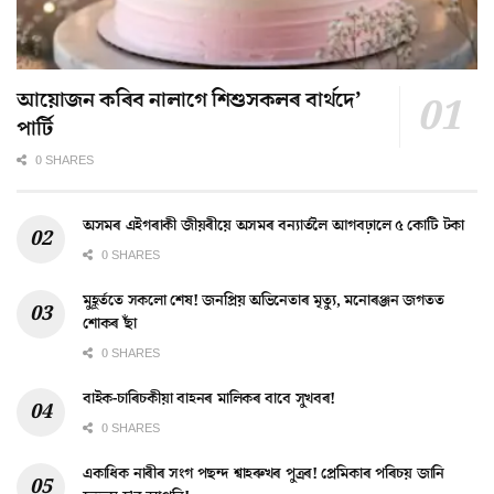
আয়োজন কৰিব নালাগে শিশুসকলৰ বাৰ্থদে’
পাৰ্টি
0 SHARES
অসমৰ এইগৰাকী জীয়ৰীয়ে অসমৰ বন্যাৰ্তলৈ আগবঢ়ালে ৫ কোটি টকা
0 SHARES
মুহূৰ্ততে সকলো শেষ! জনপ্ৰিয় অভিনেতাৰ মৃত্যু, মনোৰঞ্জন জগতত
শোকৰ ছাঁ
0 SHARES
বাইক-চাৰিচকীয়া বাহনৰ মালিকৰ বাবে সুখবৰ!
0 SHARES
একাধিক নাৰীৰ সংগ পছন্দ শ্বাহৰুখৰ পুত্ৰৰ! প্ৰেমিকাৰ পৰিচয় জানি