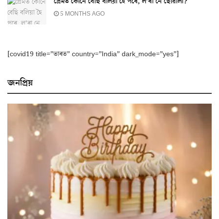
প্ৰেমত কোনে বেছি বলিয়া হৈ পৰে, ল’ৰা নে ছোৱালী?
5 MONTHS AGO
[covid19 title=”ভাৰত” country=”India” dark_mode=”yes”]
জনপ্ৰিয়