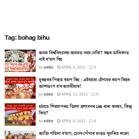
Tag:
bohag bihu
অসম বিশ্ববিদ্যালয় অসমত নহয় নেকি? বন্ধৰ তালিকাত
নাই ব’হাগ বিহু
by
editor
APRIL 9, 2025
0
দুবছৰৰ পিছত বহাগ বিহু : এইবাৰো হেঁপাহৰ বহাগ বিহুৰ
আশাভংগ হ’ব অসমীয়াৰ!
by
editor
APRIL 11, 2022
0
হঠাতে শিৱসাগৰত জিলা প্ৰশাসনৰ ১৪৪ ধাৰা বলৱৎ, কিন্তু
কিয়?
by
editor
APRIL 8, 2022
0
আজি পহিলা ব’হাগ, ঢোল-পেঁপাৰ মাতত মুখৰিত ৰাজ্য