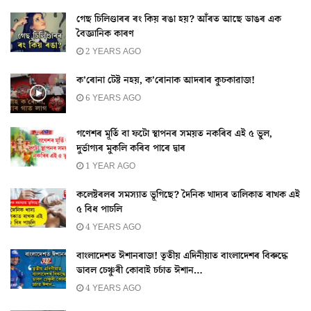
গেছ চিলিণ্ডাৰৰ ৰং কিয় ৰঙা হয়? আঁৰত আছে ডাঙৰ এক
বৈজ্ঞানিক কাৰণ
2 YEARS AGO
ক’ৰোনা টেষ্ট নহয়, ক’ৰোনাক আদৰাৰ কুচকাৱাজ!
6 YEARS AGO
গণেশৰ মূৰ্তি বা ফটো স্থাপনৰ সময়ত নকৰিব এই ৫ ভুল,
দুৰ্ভাগ্যৰ মুকলি কৰিব পাৰে দ্বাৰ
1 YEAR AGO
কলেষ্টৰলৰ সমস্যাত ভূগিছে? দৈনিক খাদ্যৰ তালিকাত ৰাখক এই
৫ বিধ পাচলি
4 YEARS AGO
বাংলাদেশত ঈশানৰাজ! তৃতীয় এদিনীয়াত বাংলাদেশৰ বিৰুদ্ধে
ডাবল চেঞ্চুৰী কোবাই চৰ্চাত ঈশান…
4 YEARS AGO