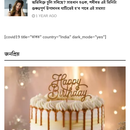
অতিৰিক্ত চুলি সৰিছে? সাৱধান হওক, শৰীৰত এই তিনিটা
গুৰুত্বপূৰ্ণ উপাদানৰ ঘাটিতেই হ’ব পাৰে এই সমস্যা
1 YEAR AGO
[covid19 title=”ভাৰত” country=”India” dark_mode=”yes”]
জনপ্ৰিয়