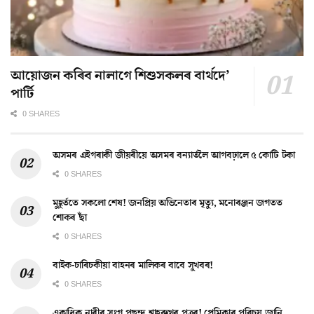
আয়োজন কৰিব নালাগে শিশুসকলৰ বাৰ্থদে’
পাৰ্টি
0 SHARES
অসমৰ এইগৰাকী জীয়ৰীয়ে অসমৰ বন্যাৰ্তলৈ আগবঢ়ালে ৫ কোটি টকা
0 SHARES
মুহূৰ্ততে সকলো শেষ! জনপ্ৰিয় অভিনেতাৰ মৃত্যু, মনোৰঞ্জন জগতত
শোকৰ ছাঁ
0 SHARES
বাইক-চাৰিচকীয়া বাহনৰ মালিকৰ বাবে সুখবৰ!
0 SHARES
একাধিক নাৰীৰ সংগ পছন্দ শ্বাহৰুখৰ পুত্ৰৰ! প্ৰেমিকাৰ পৰিচয় জানি