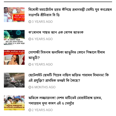
বিৰোধী মহাজোঁটৰ ভয়ত কঁপিছে প্রধানমন্ত্ৰী মোদীঃ যুৱ কংগ্ৰেছৰ
সভাপতি শ্ৰীনিৱাস বি ভি
3 YEARS AGO
ক’ৰোনাৰ পাছত আন এক ৰোগৰ আতংক
6 YEARS AGO
সোণাক্ষী সিহনাৰ অনামিকা আঙুলিত কোনে পিন্ধালে হীৰাৰ
আঙুঠি?
4 YEARS AGO
ছেটেলাইট ছেফটি গিয়েৰ নাছিল অজিত পাৱাৰৰ বিমানত! কি
এই প্ৰযুক্তি? প্ৰাথমিক তদন্তই কি কৈছে?
6 MONTHS AGO
অতিকে লজ্জাজনক! দেশৰ মাটিতেই হোৱাইটৱাশ্ব ভাৰত,
পৰাজয়ৰ মূখ্য কাৰণ এই ৫ খেলুৱৈ
2 YEARS AGO