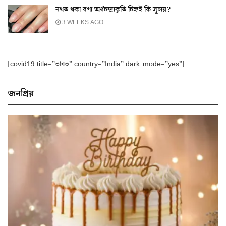
নখত থকা বগা অৰ্ধচন্দ্ৰাকৃতি চিহ্নই কি সূচায়?
3 WEEKS AGO
[covid19 title=”ভাৰত” country=”India” dark_mode=”yes”]
জনপ্ৰিয়