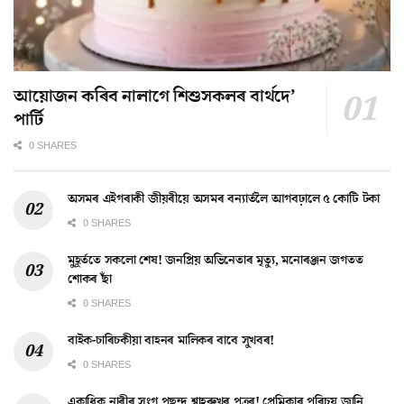
আয়োজন কৰিব নালাগে শিশুসকলৰ বাৰ্থদে’
পাৰ্টি
0 SHARES
অসমৰ এইগৰাকী জীয়ৰীয়ে অসমৰ বন্যাৰ্তলৈ আগবঢ়ালে ৫ কোটি টকা
0 SHARES
মুহূৰ্ততে সকলো শেষ! জনপ্ৰিয় অভিনেতাৰ মৃত্যু, মনোৰঞ্জন জগতত
শোকৰ ছাঁ
0 SHARES
বাইক-চাৰিচকীয়া বাহনৰ মালিকৰ বাবে সুখবৰ!
0 SHARES
একাধিক নাৰীৰ সংগ পছন্দ শ্বাহৰুখৰ পুত্ৰৰ! প্ৰেমিকাৰ পৰিচয় জানি