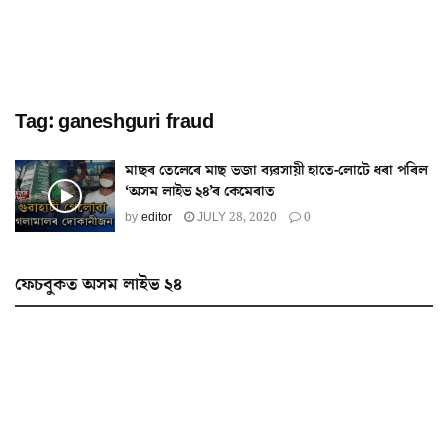
Tag:
ganeshguri fraud
মাছৰ তেলেৰে মাছ ভজা ব্যৱসায়ী হাতে-লোটে ধৰা পৰিল
‘অসম লাইভ ২৪’ৰ কেমেৰাত
by
editor
JULY 28, 2020
0
ফেচবুকত অসম লাইভ ২৪