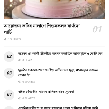
আয়োজন কৰিব নালাগে শিশুসকলৰ বাৰ্থদে’
পাৰ্টি
0 SHARES
অসমৰ এইগৰাকী জীয়ৰীয়ে অসমৰ বন্যাৰ্তলৈ আগবঢ়ালে ৫ কোটি টকা
0 SHARES
মুহূৰ্ততে সকলো শেষ! জনপ্ৰিয় অভিনেতাৰ মৃত্যু, মনোৰঞ্জন জগতত
শোকৰ ছাঁ
0 SHARES
বাইক-চাৰিচকীয়া বাহনৰ মালিকৰ বাবে সুখবৰ!
0 SHARES
একাধিক নাৰীৰ সংগ পছন্দ শ্বাহৰুখৰ পুত্ৰৰ! প্ৰেমিকাৰ পৰিচয় জানি