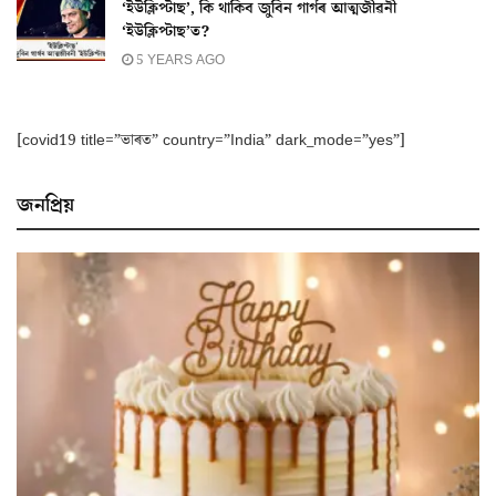
‘ইউক্লিপ্টাছ’, কি থাকিব জুবিন গাৰ্গৰ আত্মজীৱনী
‘ইউক্লিপ্টাছ’ত?
5 YEARS AGO
[covid19 title=”ভাৰত” country=”India” dark_mode=”yes”]
জনপ্ৰিয়