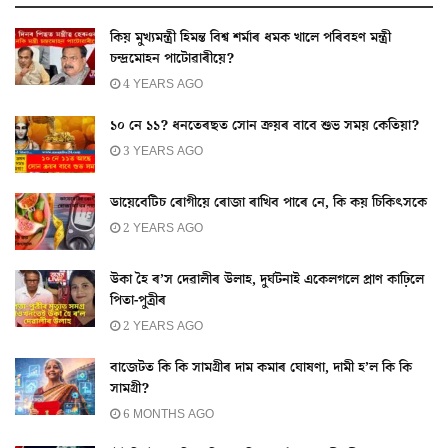
কিয় মুখ্যমন্ত্ৰী হিমন্ত বিশ্ব শৰ্মাৰ ধমক খালে পৰিবহণ মন্ত্ৰী
চন্দ্ৰমোহন পাটোৱাৰীয়ে?
4 YEARS AGO
১০ নে ১১? ধনতেৰছত সোন ক্ৰয়ৰ বাবে শুভ সময় কেতিয়া?
3 YEARS AGO
ডায়েবেটিচ ৰোগীয়ে ৰোজা ৰাখিব পাৰে নে, কি কয় চিকিৎসকে
2 YEARS AGO
উকা হৈ ৰ’স দেৱালীৰ উলাহ, দুৰ্ঘটনাই একেলগলে প্ৰাণ কাঢ়িলে
পিতা-পুত্ৰীৰ
2 YEARS AGO
বাজেটত কি কি সামগ্ৰীৰ দাম কমাৰ ঘোষণা, দামী হ’ল কি কি
সামগ্ৰী?
6 MONTHS AGO