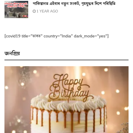
পাকিস্তানত এইবাৰ নতুন সংকট, গৃহযুদ্ধৰ দিশে পৰিস্থিতি
1 YEAR AGO
[covid19 title=”ভাৰত” country=”India” dark_mode=”yes”]
জনপ্ৰিয়