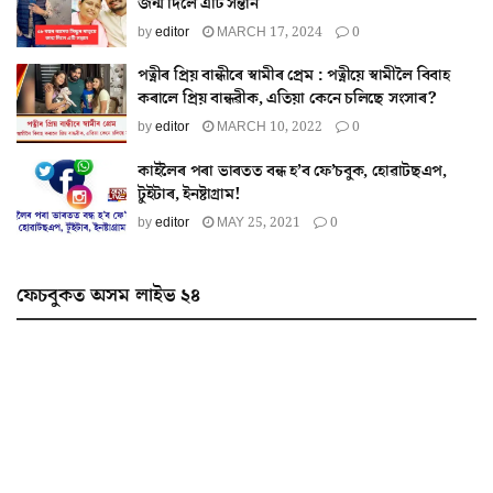
জন্ম দিলে এটি সন্তান
by
editor
MARCH 17, 2024
0
পত্নীৰ প্ৰিয় বান্ধীৰে স্বামীৰ প্ৰেম : পত্নীয়ে স্বামীলৈ বিবাহ
কৰালে প্ৰিয় বান্ধৱীক, এতিয়া কেনে চলিছে সংসাৰ?
by
editor
MARCH 10, 2022
0
কাইলৈৰ পৰা ভাৰতত বন্ধ হ’ব ফে’চবুক, হোৱাটছএপ,
টুইটাৰ, ইনষ্টাগ্ৰাম!
by
editor
MAY 25, 2021
0
ফেচবুকত অসম লাইভ ২৪