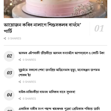
আয়োজন কৰিব নালাগে শিশুসকলৰ বাৰ্থদে’
পাৰ্টি
0 SHARES
অসমৰ এইগৰাকী জীয়ৰীয়ে অসমৰ বন্যাৰ্তলৈ আগবঢ়ালে ৫ কোটি টকা
0 SHARES
মুহূৰ্ততে সকলো শেষ! জনপ্ৰিয় অভিনেতাৰ মৃত্যু, মনোৰঞ্জন জগতত
শোকৰ ছাঁ
0 SHARES
বাইক-চাৰিচকীয়া বাহনৰ মালিকৰ বাবে সুখবৰ!
0 SHARES
একাধিক নাৰীৰ সংগ পছন্দ শ্বাহৰুখৰ পুত্ৰৰ! প্ৰেমিকাৰ পৰিচয় জানি