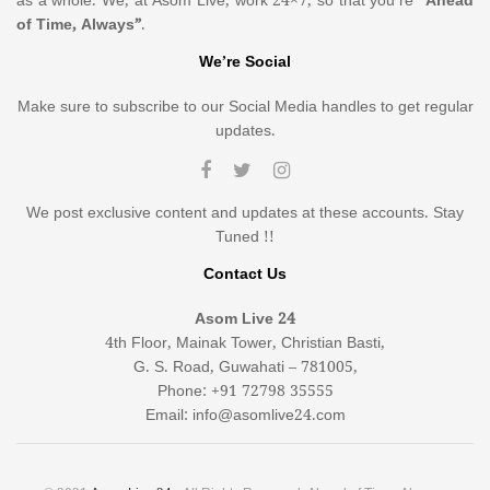
as a whole. We, at Asom Live, work 24×7, so that you’re
“Ahead
of Time, Always”
.
We’re Social
Make sure to subscribe to our Social Media handles to get regular
updates.
We post exclusive content and updates at these accounts. Stay
Tuned !!
Contact Us
Asom Live 24
4th Floor, Mainak Tower, Christian Basti,
G. S. Road, Guwahati – 781005,
Phone: +91 72798 35555
Email: info@asomlive24.com