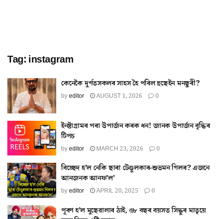
Tag:
instagram
কেনেকৈ দুৰ্গতসকলৰ সাহস হৈ পৰিল হুছেইন মনছুৰী?
by
editor
AUGUST 1, 2026
0
ইনষ্টাগ্ৰামৰ পৰা উপাৰ্জন কৰক ধন! জানক উপাৰ্জন বৃদ্ধিৰ
টিপচ
by
editor
MARCH 23, 2026
0
বিচ্ছেদ হ’ল নেকি ছাৰা টেণ্ডুলকাৰ-শুভমন গিলৰ? এজনে
আনজনক আনফ’ল’
by
editor
APRIL 20, 2025
0
পূৰণ হ’ল মুছেৱালাৰ ঠাই, ৫৮ বছৰ বয়সত সিদ্ধুৰ মাতৃয়ে