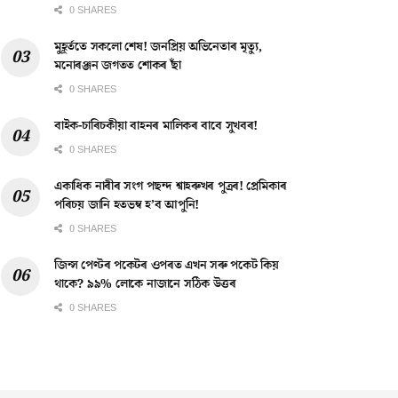
0 SHARES
মুহূৰ্ততে সকলো শেষ! জনপ্ৰিয় অভিনেতাৰ মৃত্যু,
মনোৰঞ্জন জগতত শোকৰ ছাঁ
0 SHARES
বাইক-চাৰিচকীয়া বাহনৰ মালিকৰ বাবে সুখবৰ!
0 SHARES
একাধিক নাৰীৰ সংগ পছন্দ শ্বাহৰুখৰ পুত্ৰৰ! প্ৰেমিকাৰ
পৰিচয় জানি হতভম্ব হ’ব আপুনি!
0 SHARES
জিন্স পেণ্টৰ পকেটৰ ওপৰত এখন সৰু পকেট কিয়
থাকে? ৯৯% লোকে নাজানে সঠিক উত্তৰ
0 SHARES