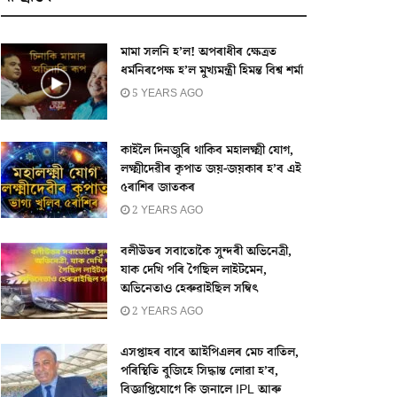
মামা সলনি হ’ল! অপৰাধীৰ ক্ষেত্ৰত
ধর্মনিৰপেক্ষ হ’ল মুখ্যমন্ত্ৰী হিমন্ত বিশ্ব শর্মা
5 YEARS AGO
কাইলৈ দিনজুৰি থাকিব মহালক্ষ্মী যোগ,
লক্ষ্মীদেৱীৰ কৃপাত জয়-জয়কাৰ হ’ব এই
৫ৰাশিৰ জাতকৰ
2 YEARS AGO
বলীউডৰ সবাতোকৈ সুন্দৰী অভিনেত্ৰী,
যাক দেখি পৰি গৈছিল লাইটমেন,
অভিনেতাও হেৰুৱাইছিল সম্বিৎ
2 YEARS AGO
এসপ্তাহৰ বাবে আইপিএলৰ মেচ বাতিল,
পৰিস্থিতি বুজিহে সিদ্ধান্ত লোৱা হ’ব,
বিজ্ঞাপ্তিযোগে কি জনালে IPL আৰু