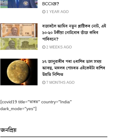
BCCIয়ে?
1 YEAR AGO
বজাৰলৈ আহিব নতুন প্লাষ্টিকৰ নোট, এই
১০-২০ টকীয়া নোটবোৰ ভাঁজ কৰিব
পাৰিবনে?
2 WEEKS AGO
১৭ জানুৱাৰীৰ পৰা ৫ৰাশিৰ ভাল সময়
আৰম্ভ, মঙ্গলৰ গোচৰত এইকেইটা ৰাশিৰ
উন্নতি নিশ্চিত
7 MONTHS AGO
[covid19 title=”ভাৰত” country=”India”
dark_mode=”yes”]
জনপ্ৰিয়