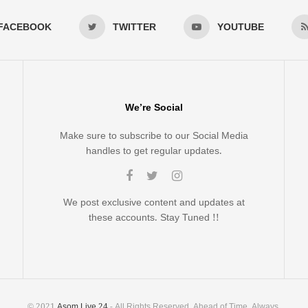
FACEBOOK
TWITTER
YOUTUBE
We’re Social
Make sure to subscribe to our Social Media
handles to get regular updates.
We post exclusive content and updates at
these accounts. Stay Tuned !!
© 2021
Asom Live 24
- All Rights Reserved. Ahead of Time, Always.