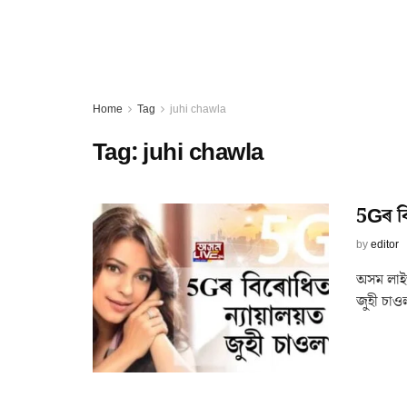
Home
Tag
juhi chawla
Tag:
juhi chawla
5Gৰ বি
by
editor
অসম লাইভ
জুহী চাও