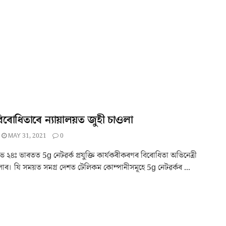
ৰোধিতাৰে ন্যায়ালয়ত জুহী চাওলা
MAY 31, 2021
0
 ২৪ঃ ভাৰতত 5g নেটৱৰ্ক প্ৰযুক্তি কাৰ্যকৰীকৰণৰ বিৰোধিতা অভিনেত্ৰী
লাৰ। যি সময়ত সমগ্ৰ দেশত টেলিকম কোম্পানীসমূহে 5g নেটৱৰ্কৰ ...