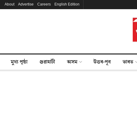
About
Advertise
Careers
English Edition
মুখ্য পৃষ্ঠা
গুৱাহাটী
অসম
উত্তৰ-পূব
ভাৰত