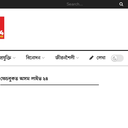
প্ৰযুক্তি
বিনোদন
জীৱনশৈলী
লেখা
ফেচবুকত অসম লাইভ ২৪