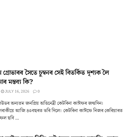
 গ্ৰোভাৰৰ সৈতে চুম্বনৰ সেই বিতৰ্কিত দৃশ্যক লৈ
াৰ মন্তব্য কি?
JULY 16, 2026
0
ডৰ অন্যতম জনপ্ৰিয় অভিনেত্ৰী কেটৰিনা কাঈফৰ জন্মদিন।
ীগৰাকীয়ে আজি ৪৩বছৰত ভৰি দিলে। কেটৰিনা কাঈফে নিজৰ কেৰিয়াৰত
ফল ছবি ...