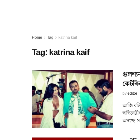
Home
Tag
katrina kaif
Tag:
katrina kaif
গুলশ্যন
কেটৰিন
by
editor
আজি বলিউ
অভিনেত্ৰ
অসংখ্য স