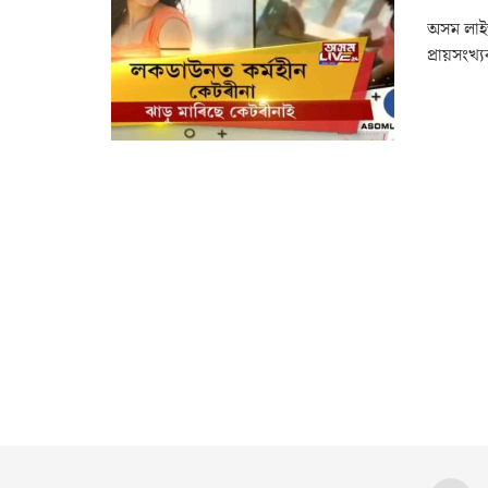
অসম লাইভ 
প্ৰায়সংখ