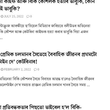
না কাইফ আৰু বিকি কৌশলক হত্যাৰ ভাবুকি, কোন
ই ভাবুকি?
JULY 25, 2022
0
ছান্টাক্ৰুজ আৰক্ষীয়ে ছ’চিয়েল মিডিয়াৰ জৰিয়তে বলীউডৰ অভিনেতা
িকি কৌশল আৰু কেটৰিনা কাইফক হত্যা কৰাৰ ভাবুকি দিয়া এজন
..
তন প্ৰেমিক চলমানৰ সৈতেহে বৈবাহিক জীৱনৰ প্ৰথমটো
টাইন দে’ কেটৰিনাৰ!
FEBRUARY 2, 2022
0
ভিনেতা বিকি কৌশলৰ সৈতে বিবাহত আৱদ্ধ হ’লেও বৈবাহিক জীৱনৰ
েলেণ্টাইন দে’ৰ সময়ত প্ৰাক্তন প্ৰেমিক চলমান খানৰ সৈতে সময় ...
া প্ৰতিবন্ধকতাৰ পিছতো ভাইৰেল হ’ল বিকি-