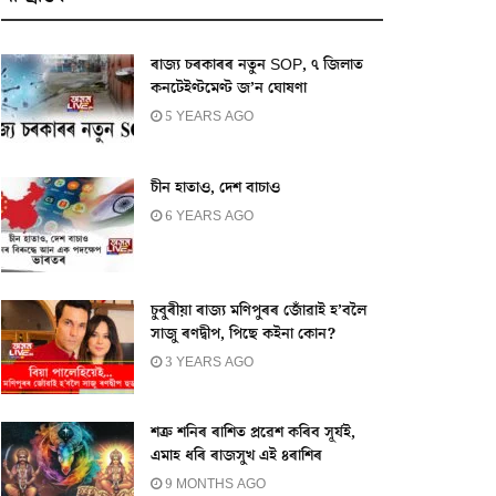
ৰাজ্য চৰকাৰৰ নতুন SOP, ৭ জিলাত
কনটেইণ্টমেণ্ট জ’ন ঘোষণা
5 YEARS AGO
চীন হাতাও, দেশ বাচাও
6 YEARS AGO
চুবুৰীয়া ৰাজ্য মণিপুৰৰ জোঁৱাই হ’বলৈ
সাজু ৰণদ্বীপ, পিছে কইনা কোন?
3 YEARS AGO
শত্ৰু শনিৰ ৰাশিত প্ৰৱেশ কৰিব সূৰ্যই,
এমাহ ধৰি ৰাজসুখ এই ৪ৰাশিৰ
9 MONTHS AGO