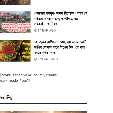
ধাৰাসাৰ বৰষুণ- ডাৱৰ বিস্ফোৰণ কাল হৈ
নামিছে স্বৰ্গভূমি জম্মু-কাশ্মীৰত, বহু
সন্ধানহীন ৩ নিহত
1 YEAR AGO
১৯ জুনৰ ৰাশিফল, মেষ, বৃষ আৰু কৰ্কট
ৰাশিৰ লোকৰ বাবে বিশেষ দিন, ৰৈ থকা
কামে পূৰ্ণতা পাব
2 YEARS AGO
[covid19 title=”ভাৰত” country=”India”
dark_mode=”yes”]
জনপ্ৰিয়