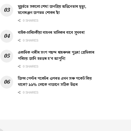
মুহূৰ্ততে সকলো শেষ! জনপ্ৰিয় অভিনেতাৰ মৃত্যু,
মনোৰঞ্জন জগতত শোকৰ ছাঁ
0 SHARES
বাইক-চাৰিচকীয়া বাহনৰ মালিকৰ বাবে সুখবৰ!
0 SHARES
একাধিক নাৰীৰ সংগ পছন্দ শ্বাহৰুখৰ পুত্ৰৰ! প্ৰেমিকাৰ
পৰিচয় জানি হতভম্ব হ’ব আপুনি!
0 SHARES
জিন্স পেণ্টৰ পকেটৰ ওপৰত এখন সৰু পকেট কিয়
থাকে? ৯৯% লোকে নাজানে সঠিক উত্তৰ
0 SHARES