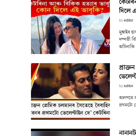
কেটৰি
দিলে এ
by
editor
মুম্বাইৰ 
দম্পতী ব
অচিনাকি .
প্ৰাক্
ভেলেণ্
by
editor
অলপতে অ
প্ৰথমটো ভ
নানানট