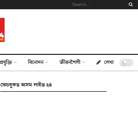
প্ৰযুক্তি
বিনোদন
জীৱনশৈলী
লেখা
ফেচবুকত অসম লাইভ ২৪