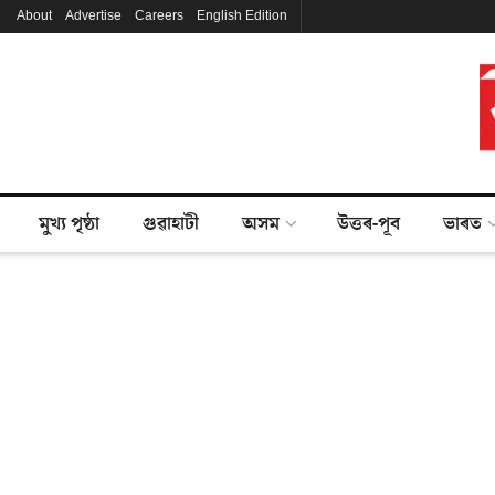
About
Advertise
Careers
English Edition
মুখ্য পৃষ্ঠা
গুৱাহাটী
অসম
উত্তৰ-পূব
ভাৰত