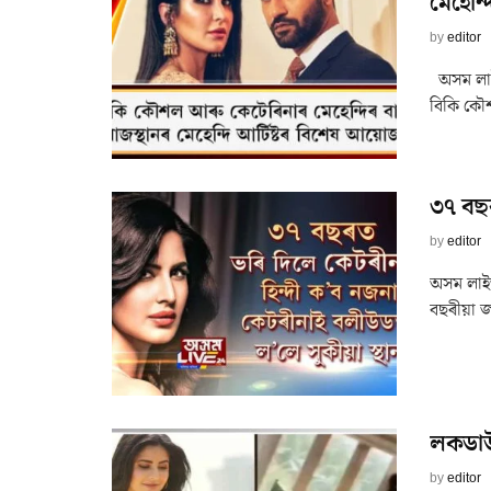
মেহেন্
by
editor
অসম লাইভ 
বিকি কৌশ
৩৭ বছ
by
editor
অসম লাই
বছৰীয়া জ
লকডাউ
by
editor