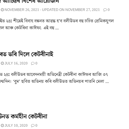
দি আৰ্টিষ্টৰ বিশেষ আয়োজন
NOVEMBER 26, 2021 - UPDATED ON NOVEMBER 27, 2021
0
২৪ঃ শীঘ্ৰেই বিবাহ বন্ধনত আৱদ্ধ হ’ব বলীউডৰ বহু চৰ্চিত প্ৰেমিকযুগল
ল আৰু কেটৰিনা কাঈফ৷ এই বহু ...
ৰত ভৰি দিলে কেটৰীনাই
JULY 16, 2020
0
ভ ২৪ঃ বলীউডৰ আবেদনময়ী অভিনেত্ৰী কেটৰীনা কাঈফৰ আজি ৩৭
ন্মদিন। ‘বুম’ ছবিত অভিনয় কৰি বলীউডত অভিনয়ৰ পাতনি মেলা ...
নত কর্মহীন কেটৰীনা
JULY 10, 2020
0