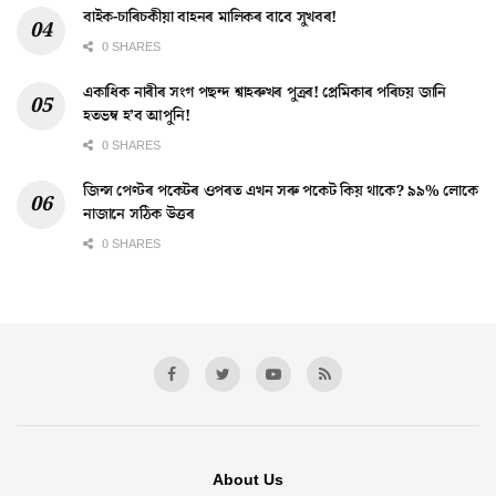
বাইক-চাৰিচকীয়া বাহনৰ মালিকৰ বাবে সুখবৰ!
0 SHARES
একাধিক নাৰীৰ সংগ পছন্দ শ্বাহৰুখৰ পুত্ৰৰ! প্ৰেমিকাৰ পৰিচয় জানি
হতভম্ব হ’ব আপুনি!
0 SHARES
জিন্স পেণ্টৰ পকেটৰ ওপৰত এখন সৰু পকেট কিয় থাকে? ৯৯% লোকে
নাজানে সঠিক উত্তৰ
0 SHARES
About Us