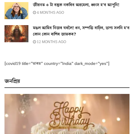
জীৱনত ৩ টা বস্তুক নকৰিব অৱহেলা, ধ্বংস হ’ব আপুনি!
4 MONTHS AGO
মঙল আহিব নিজৰ ঘৰলৈ! ধন, সম্পত্তি বাঢ়িব, ভাগ্য সলনি হ’ব
কোন কোন ৰাশিৰ জাতকৰ?
12 MONTHS AGO
[covid19 title=”ভাৰত” country=”India” dark_mode=”yes”]
জনপ্ৰিয়