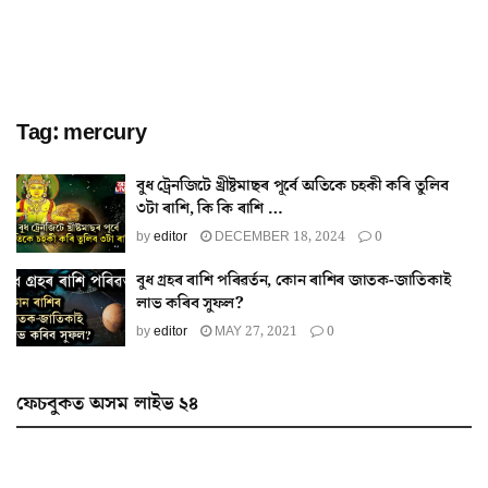
Tag:
mercury
বুধ ট্ৰেনজিটে খ্ৰীষ্টমাছৰ পূৰ্বে অতিকে চহকী কৰি তুলিব
৩টা ৰাশি, কি কি ৰাশি …
by
editor
DECEMBER 18, 2024
0
বুধ গ্ৰহৰ ৰাশি পৰিৱর্তন, কোন ৰাশিৰ জাতক-জাতিকাই
লাভ কৰিব সুফল?
by
editor
MAY 27, 2021
0
ফেচবুকত অসম লাইভ ২৪