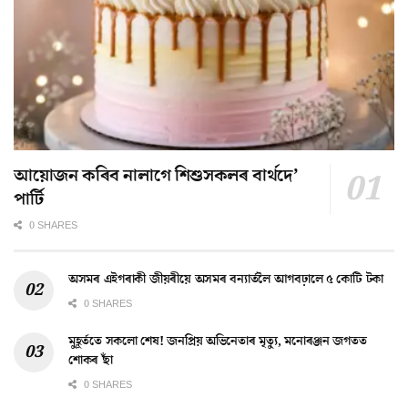
আয়োজন কৰিব নালাগে শিশুসকলৰ বাৰ্থদে’
পাৰ্টি
0 SHARES
অসমৰ এইগৰাকী জীয়ৰীয়ে অসমৰ বন্যাৰ্তলৈ আগবঢ়ালে ৫ কোটি টকা
0 SHARES
মুহূৰ্ততে সকলো শেষ! জনপ্ৰিয় অভিনেতাৰ মৃত্যু, মনোৰঞ্জন জগতত
শোকৰ ছাঁ
0 SHARES