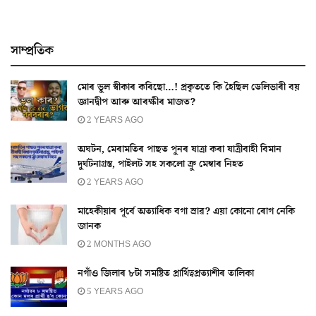
সাম্প্ৰতিক
মোৰ ভুল স্বীকাৰ কৰিছো…! প্ৰকৃততে কি হৈছিল ডেলিভাৰী বয়
জ্ঞানদ্বীপ আৰু আৰক্ষীৰ মাজত?
2 YEARS AGO
অঘটন, মেৰামতিৰ পাছত পুনৰ যাত্ৰা কৰা যাত্ৰীবাহী বিমান
দুৰ্ঘটনাগ্ৰস্ত, পাইলট সহ সকলো ক্ৰু মেম্বাৰ নিহত
2 YEARS AGO
মাহেকীয়াৰ পূৰ্বে অত্যাধিক বগা স্ৰাৱ? এয়া কোনো ৰোগ নেকি
জানক
2 MONTHS AGO
নগাঁও জিলাৰ ৮টা সমষ্টিত প্ৰাৰ্থিত্বপ্ৰত্যাশীৰ তালিকা
5 YEARS AGO