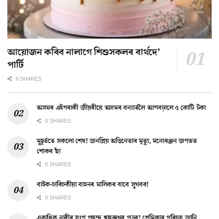
আয়োজন কৰিব নালাগে শিশুসকলৰ বাৰ্থদে’
পাৰ্টি
0 SHARES
অসমৰ এইগৰাকী জীয়ৰীয়ে অসমৰ বন্যাৰ্তলৈ আগবঢ়ালে ৫ কোটি টকা
0 SHARES
মুহূৰ্ততে সকলো শেষ! জনপ্ৰিয় অভিনেতাৰ মৃত্যু, মনোৰঞ্জন জগতত
শোকৰ ছাঁ
0 SHARES
বাইক-চাৰিচকীয়া বাহনৰ মালিকৰ বাবে সুখবৰ!
0 SHARES
একাধিক নাৰীৰ সংগ পছন্দ শ্বাহৰুখৰ পুত্ৰৰ! প্ৰেমিকাৰ পৰিচয় জানি