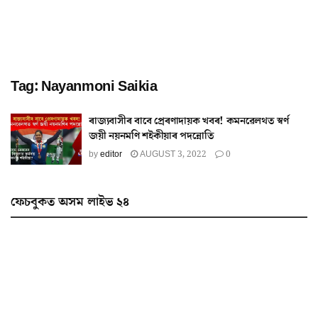
Tag:
Nayanmoni Saikia
ৰাজ্যবাসীৰ বাবে প্ৰেৰণাদায়ক খবৰ! কমনৱেলথত স্বৰ্ণ
জয়ী নয়নমণি শইকীয়াৰ পদন্নোতি
by
editor
AUGUST 3, 2022
0
ফেচবুকত অসম লাইভ ২৪