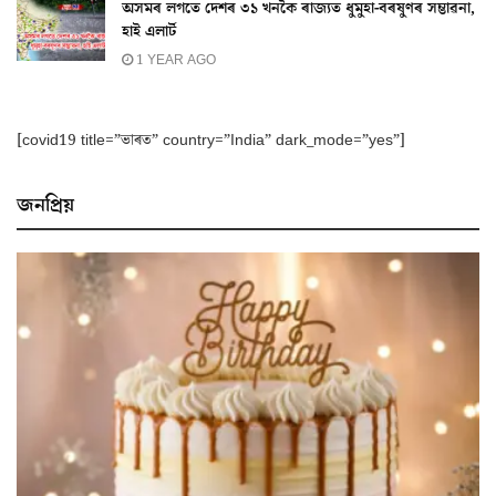
অসমৰ লগতে দেশৰ ৩১ খনকৈ ৰাজ্যত ধুমুহা-বৰষুণৰ সম্ভাৱনা,
হাই এলাৰ্ট
1 YEAR AGO
[covid19 title=”ভাৰত” country=”India” dark_mode=”yes”]
জনপ্ৰিয়