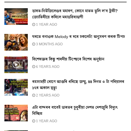
ভাৰত-নিউজিলেণ্ডৰ মহাৰণ, কোনে হাতত তুলি ল’ব ট্ৰফী?
জ্যোতিষীয়ে কৰিলে মহাভৱিষ্যদ্বাণী
1 YEAR AGO
ঘৰতে বনাওক Melody ৰ দৰে চকলেট! অনুসৰণ কৰক টিপচ
3 MONTHS AGO
বিশেষজ্ঞৰ কিছু শাৰদীয় টিপ্ছেৰে বিশেষ অনুষ্ঠান
6 YEARS AGO
ৰহস্যময়ী ৰোগে আগুৰি ধৰিছে জম্মু, ৪৪ দিনত ৩ টা পৰিয়ালৰ
১৭ৰ অকাল মৃত্যু
2 YEARS AGO
এটা বান্দৰৰ বাবেই ভাৰতৰ চুবুৰীয়া দেশত দেশজুৰি বিদ্যুৎ
বিচ্ছিন্ন
1 YEAR AGO