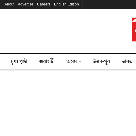
About
Advertise
Careers
English Edition
মুখ্য পৃষ্ঠা
গুৱাহাটী
অসম
উত্তৰ-পূব
ভাৰত