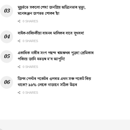
মুহূৰ্ততে সকলো শেষ! জনপ্ৰিয় অভিনেতাৰ মৃত্যু,
মনোৰঞ্জন জগতত শোকৰ ছাঁ
0 SHARES
বাইক-চাৰিচকীয়া বাহনৰ মালিকৰ বাবে সুখবৰ!
0 SHARES
একাধিক নাৰীৰ সংগ পছন্দ শ্বাহৰুখৰ পুত্ৰৰ! প্ৰেমিকাৰ
পৰিচয় জানি হতভম্ব হ’ব আপুনি!
0 SHARES
জিন্স পেণ্টৰ পকেটৰ ওপৰত এখন সৰু পকেট কিয়
থাকে? ৯৯% লোকে নাজানে সঠিক উত্তৰ
0 SHARES