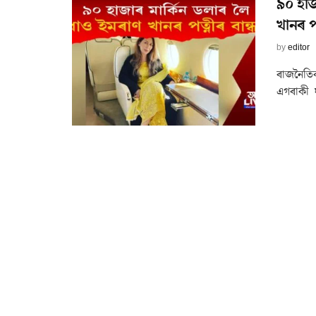
৯০ হাজ
খানৰ পত
by
editor
ৰাজনৈতিক 
এগৰাকী ঘ