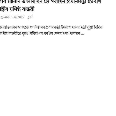
াৰ মাৰ্কিন ড’লাৰ ধন লৈ পলায়ন প্ৰধানমন্ত্ৰী ইমৰাণ
্নীৰ ঘণিষ্ঠ বান্ধৱী
APRIL 6, 2022
0
অস্থিৰতাৰ মাজতে পাকিস্তানৰ প্ৰধানমন্ত্ৰী ইমৰাণ খানৰ পত্নী বুশ্ৰা বিবিৰ
ণিষ্ঠ বান্ধৱীয়ে বৃহৎ পৰিমাণৰ ধন লৈ দেশৰ পৰা পলায়ন ...