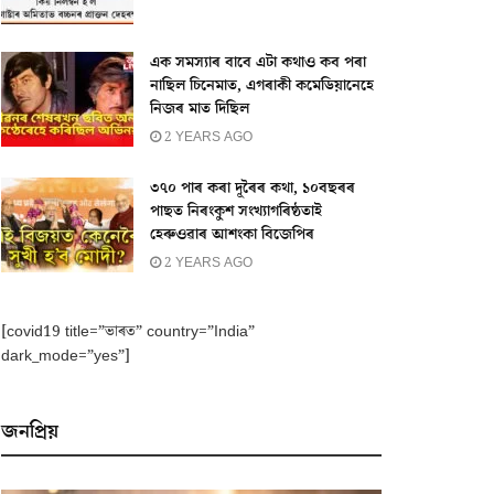
এক সমস্যাৰ বাবে এটা কথাও কব পৰা
নাছিল চিনেমাত, এগৰাকী কমেডিয়ানেহে
নিজৰ মাত দিছিল
2 YEARS AGO
৩৭০ পাৰ কৰা দূৰৈৰ কথা, ১০বছৰৰ
পাছত নিৰংকুশ সংখ্যাগৰিষ্ঠতাই
হেৰুওৱাৰ আশংকা বিজেপিৰ
2 YEARS AGO
[covid19 title=”ভাৰত” country=”India”
dark_mode=”yes”]
জনপ্ৰিয়