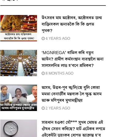
উৎসৱৰ মাহ অক্টোবৰ, অক্টোবৰত জন্ম
ব্যক্তিসকল অন্যতকৈ কি কি গুণত
পৃথক?
4 YEARS AGO
‘MGNREGA’ বাতিল কৰি নতুন
আইন? গ্ৰামীণ কৰ্মসংস্থান ব্যৱস্থালৈ অনা
সালসলনিত লাভ হ’বনে শ্ৰমিকৰ?
8 MONTHS AGO
অসম, উত্তৰ-পূব জ্ব/লি/ছে বুলি কোৱা
মমতা বেনাৰ্জীৰ মন্তব্যক লৈ ক্ষুব্ধ অসম
আৰু মণিপুৰৰ মুখ্যমন্ত্ৰীদ্বয়
2 YEARS AGO
সাৱধান হওক! যৌ*** সুখৰ মোহত এই
ঔষধ সেৱন কৰিছে? হাৰ্ট এটেকৰ লগতে
এইকেইটা ভয়ংকৰ ৰোগত আক্ৰান্ত হ’ব