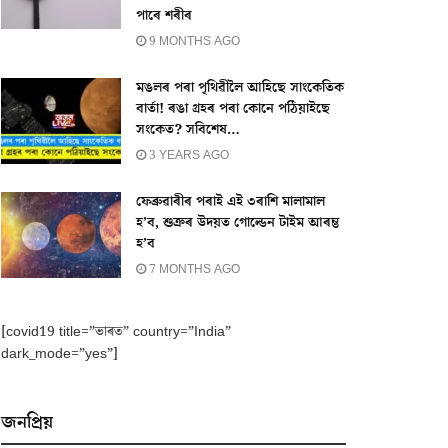
পাৰে শৰীৰ
9 MONTHS AGO
মঙলৰ পৰা পৃথিৱীলৈ আহিছে সাংকেতিক
বাৰ্তা! ৰঙা গ্ৰহৰ পৰা কোনে পঠিয়াইছে
সংকেত? সবিশেষ…
3 YEARS AGO
ফেব্ৰুৱাৰীৰ পৰাই এই ৩ৰাশি মালামাল
হ’ব, শুক্ৰৰ উদয়ত গোল্ডেন টাইম আৰম্ভ
হ’ব
7 MONTHS AGO
[covid19 title=”ভাৰত” country=”India”
dark_mode=”yes”]
জনপ্ৰিয়