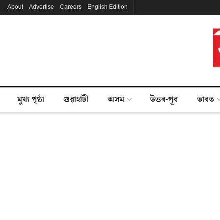
About
Advertise
Careers
English Edition
মুখ্য পৃষ্ঠা
গুৱাহাটী
অসম
উত্তৰ-পূব
ভাৰত