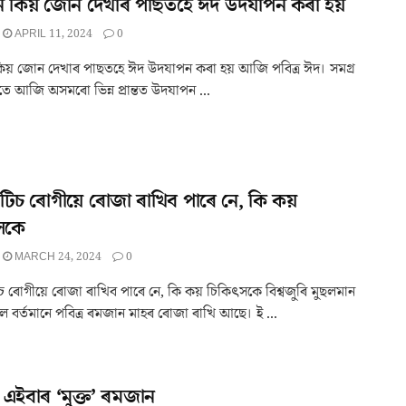
ে কিয় জোন দেখাৰ পাছতহে ঈদ উদযাপন কৰা হয়
APRIL 11, 2024
0
িয় জোন দেখাৰ পাছতহে ঈদ উদযাপন কৰা হয় আজি পবিত্ৰ ঈদ। সমগ্ৰ
ে আজি অসমৰো ভিন্ন প্ৰান্তত উদযাপন ...
টিচ ৰোগীয়ে ৰোজা ৰাখিব পাৰে নে, কি কয়
সকে
MARCH 24, 2024
0
চ ৰোগীয়ে ৰোজা ৰাখিব পাৰে নে, কি কয় চিকিৎসকে বিশ্বজুৰি মুছলমান
বৰ্তমানে পবিত্ৰ ৰমজান মাহৰ ৰোজা ৰাখি আছে। ই ...
 এইবাৰ ‘মুক্ত’ ৰমজান