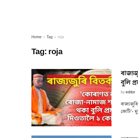
Home
Tag
roja
Tag:
roja
ৰাজ্যজ
বুলি প
by
editor
ৰাজ্যজুৰি
কোটি'- মু