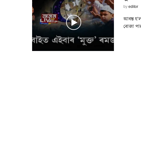
by
editor
আৰম্ভ হ’
ৰোজা পাল