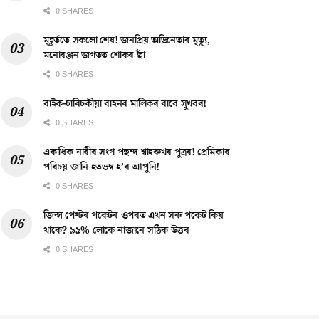
0 SHARES
মুহূৰ্ততে সকলো শেষ! জনপ্ৰিয় অভিনেতাৰ মৃত্যু,
মনোৰঞ্জন জগতত শোকৰ ছাঁ
0 SHARES
বাইক-চাৰিচকীয়া বাহনৰ মালিকৰ বাবে সুখবৰ!
0 SHARES
একাধিক নাৰীৰ সংগ পছন্দ শ্বাহৰুখৰ পুত্ৰৰ! প্ৰেমিকাৰ
পৰিচয় জানি হতভম্ব হ’ব আপুনি!
0 SHARES
জিন্স পেণ্টৰ পকেটৰ ওপৰত এখন সৰু পকেট কিয়
থাকে? ৯৯% লোকে নাজানে সঠিক উত্তৰ
0 SHARES