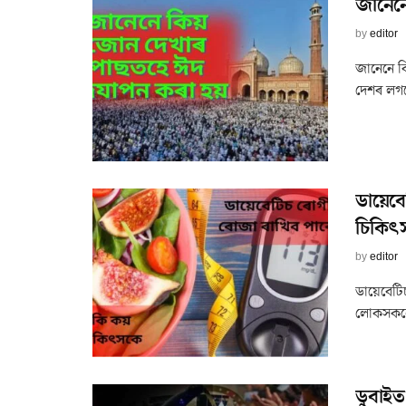
জানেন
by
editor
জানেনে ক
দেশৰ লগত
ডায়েবে
চিকিৎ
by
editor
ডায়েবেটি
লোকসকলে 
ডুবাইত