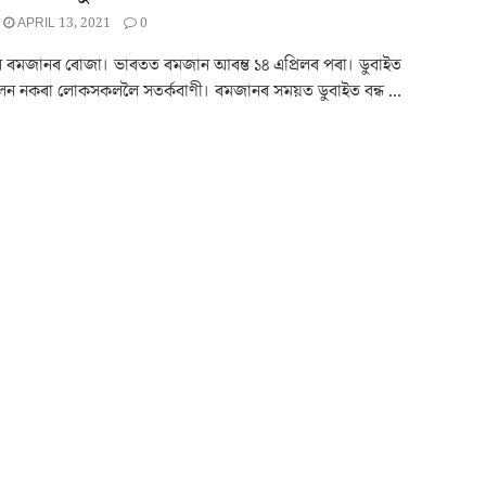
APRIL 13, 2021
0
ল ৰমজানৰ ৰোজা। ভাৰতত ৰমজান আৰম্ভ ১৪ এপ্ৰিলৰ পৰা। ডুবাইত
ন নকৰা লোকসকললৈ সতর্কবাণী। ৰমজানৰ সময়ত ডুবাইত বন্ধ ...