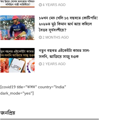
4 YEARS AGO
১৬খন মেচ খেলি ১৫ বছৰতে কোটিপতি!
২০২৬ত মুঠ কিমান অৰ্থ আয় কৰিলে
বৈভৱ সূৰ্যবংশীয়ে?
2 MONTHS AGO
নতুন বছৰত এইকেইটা কামত সাল-
সলনি, আজিয়ে সাজু হওক
2 YEARS AGO
[covid19 title=”ভাৰত” country=”India”
dark_mode=”yes”]
জনপ্ৰিয়