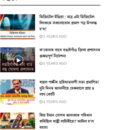
ডিজিটেল ইণ্ডিয়া : মাত্ৰ এটা ডিজিটেল
লিংকতে সকলোবোৰ প্ৰমাণ পত্ৰ উপলব্ধ
হ’ব!
5 YEARS AGO
ক’ৰোনাৰ বাবে বঙাইগাঁও জিলা প্ৰশাসনৰ
গুৰুত্বপূর্ণ নির্দেশনা
6 YEARS AGO
ৰাহুল গান্ধীৰ ভৱিষ্যতবাণী সত্য প্ৰমাণিত!
দুটা দিনত আদানীয়ে হেৰুৱালে প্ৰায় ৪
লাখ কোটি
4 YEARS AGO
কিয় ইমান সোণৰ অলংকাৰ পৰিধান
কৰিছিল বাপ্পী লাহিৰীয়ে? ফাদিল হ’ল
ৰহস্য