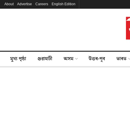
About
Advertise
Careers
English Edition
মুখ্য পৃষ্ঠা
গুৱাহাটী
অসম
উত্তৰ-পূব
ভাৰত