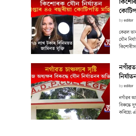
কিশোৰক
কোটিপ
by
editor
কেৱল ভাৰ
যৌন নিৰ্য
কিশোৰীস
নগাঁৱত 
নিৰ্যা
by
editor
নগাঁৱৰ আগ
বিৰুদ্ধে
কৰিছে৷ এই