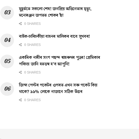
মুহূৰ্ততে সকলো শেষ! জনপ্ৰিয় অভিনেতাৰ মৃত্যু,
মনোৰঞ্জন জগতত শোকৰ ছাঁ
0 SHARES
বাইক-চাৰিচকীয়া বাহনৰ মালিকৰ বাবে সুখবৰ!
0 SHARES
একাধিক নাৰীৰ সংগ পছন্দ শ্বাহৰুখৰ পুত্ৰৰ! প্ৰেমিকাৰ
পৰিচয় জানি হতভম্ব হ’ব আপুনি!
0 SHARES
জিন্স পেণ্টৰ পকেটৰ ওপৰত এখন সৰু পকেট কিয়
থাকে? ৯৯% লোকে নাজানে সঠিক উত্তৰ
0 SHARES