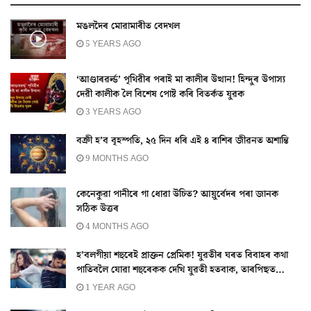
মঙলদৈৰ মোৱামাৰীত বেদখল
5 YEARS AGO
‘আণ্ডাৰৱৰ্ল্ড’ পৃথিৱীৰ পৰাই মা কালীৰ উত্থান! হিন্দুৰ উপাস্য
দেৱী কালীক লৈ বিশেষ পোষ্ট কৰি বিতৰ্কত যুৱক
3 YEARS AGO
বক্ৰী হ’ব বৃহস্পতি, ২৫ দিন ধৰি এই ৪ ৰাশিৰ জীৱনত অশান্তি
9 MONTHS AGO
কেনেকুৱা পানীৰে গা ধোৱা উচিত? আয়ুৰ্বেদৰ পৰা জানক
সঠিক উত্তৰ
4 MONTHS AGO
হ’বলগীয়া শহুৰেই প্ৰাক্তন প্ৰেমিক! যুৱতীৰ ঘৰত বিবাহৰ কথা
পাতিবলৈ যোৱা শহুৰেকক দেখি যুৱতী হতবাক, তাৰপিছত…
1 YEAR AGO