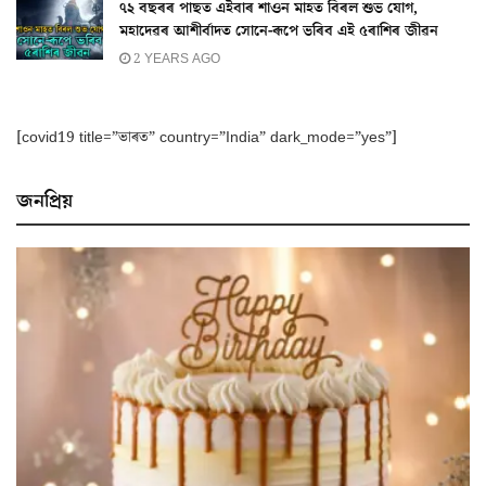
৭২ বছৰৰ পাছত এইবাৰ শাওন মাহত বিৰল শুভ যোগ,
মহাদেৱৰ আশীৰ্বাদত সোনে-ৰূপে ভৰিব এই ৫ৰাশিৰ জীৱন
2 YEARS AGO
[covid19 title=”ভাৰত” country=”India” dark_mode=”yes”]
জনপ্ৰিয়