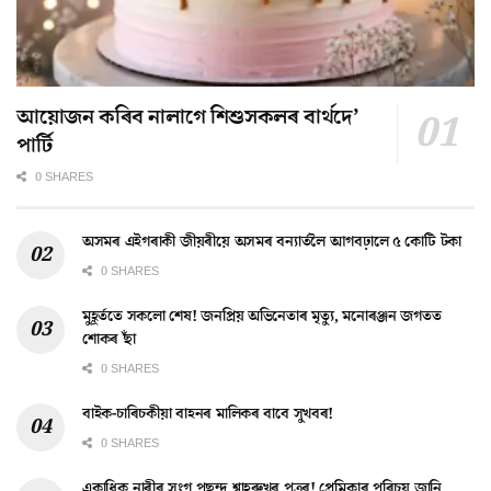
আয়োজন কৰিব নালাগে শিশুসকলৰ বাৰ্থদে’
পাৰ্টি
0 SHARES
অসমৰ এইগৰাকী জীয়ৰীয়ে অসমৰ বন্যাৰ্তলৈ আগবঢ়ালে ৫ কোটি টকা
0 SHARES
মুহূৰ্ততে সকলো শেষ! জনপ্ৰিয় অভিনেতাৰ মৃত্যু, মনোৰঞ্জন জগতত
শোকৰ ছাঁ
0 SHARES
বাইক-চাৰিচকীয়া বাহনৰ মালিকৰ বাবে সুখবৰ!
0 SHARES
একাধিক নাৰীৰ সংগ পছন্দ শ্বাহৰুখৰ পুত্ৰৰ! প্ৰেমিকাৰ পৰিচয় জানি