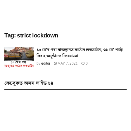
Tag:
strict lockdown
১০ মে’ৰ পৰা ৰাজস্থানত কঠোৰ লকডাউন, ৩১ মে’ পৰ্যন্ত
বিবাহ অনুষ্ঠানত নিষেধাজ্ঞা
by
editor
MAY 7, 2021
0
ফেচবুকত অসম লাইভ ২৪