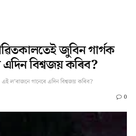
ীৱিতকালতেই জুবিন গাৰ্গক
 এদিন বিশ্বজয় কৰিব?
, এই ল’ৰাজনে গানেৰে এদিন বিশ্বজয় কৰিব?
0