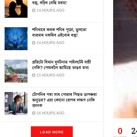
বস্তু, বঢ়িব বেছি মৰম!
14 HOURS AGO
শনিবাৰে কৰক শনিৰ পূজা, ভুলতো
ব্যৱহাৰ নকৰিব এইবোৰ বস্তু!
14 HOURS AGO
প্ৰতিটো বিমান দুৰ্ঘটনাত পাইলটেই দায়ী
নেকি? পোহৰলৈ আহিছে ডাঙৰ তথ্য
15 HOURS AGO
টোপনিৰ পৰা সাৰ পোৱাৰ পিছত ভাগৰুৱা
অনুভৱ? এয়া কোনো ৰোগৰ লক্ষণ নেকি
জানক
16 HOURS AGO
0
2
LOAD MORE