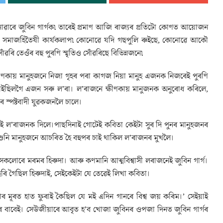
োৱাৰে জুবিন গাৰ্গক৷ তাৰেই প্ৰমাণ আজি ৰাজ্যৰ প্ৰতিটো কোণত আয়োজন
ছে সমাজহিতৈষী কাৰ্যকলাপ৷ কোনোৱে যদি গছপুলি ৰুইছে, কোনোৱে আকৌ
ি তেওঁৰ বহু পুৰণি স্মৃতিও সোঁৱৰিছে বিভিন্নজনে৷
্ষীণকায় মানুহজনে নিজা গৃহৰ পৰা কাগজ নিয়া মানুহ এজনক নিজৰেই পুৰণি
ইছিলগৈ এজন সৰু ল’ৰা। ল’ৰাজনে ক্ষীণকায় মানুজনক অনুৰোধ কৰিলে,
ৰে স্পষ্টবাদী যুৱকজনলৈ চালে।
 ল’ৰাজনক দিলে।পাছদিনাই গোটেই কবিতা কেইটা সুৰ দি পুনৰ মানুহজনৰ
ুনি মানুহজনে আচৰিত হৈ বহুপৰ চাই থাকিল ল’ৰাজনৰ মুখলৈ।
 সকলোৰে মৰমৰ হিৰুদা। আৰু কণমানি আত্মবিশ্বাসী লৰাজনেই জুবিন গাৰ্গ।
াহৰি গৈছিল হিৰুদাই, সেইকেইটা যে তেৱেই লিখা কবিতা।
মোৰ মূৰত হাত ফুৰাই কৈছিল যে মই এদিন গানৰে বিশ্ব জয় কৰিম।’ সেইয়াই
ৰ বাবেই। সেউজীয়াৰে আবৃত হ’ব খোজা জুবিনৰ ওপজা দিনত জুবিন গাৰ্গৰ