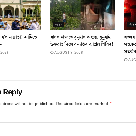
অসম
জীৱ
ধ হ’ব মাদ্ৰাছা! আহিছে
বানৰ মাজতে ধুমুহাৰ তাণ্ডৱ, ধুমুহাই
বতৰৰ 
না
উৰুৱাই নিলে বন্যাৰ্তৰ আশ্ৰয় শিবিৰ!
সংকেত
সতৰ্কব
 2026
AUGUST 8, 2026
AUGU
a Reply
*
ddress will not be published.
Required fields are marked
*