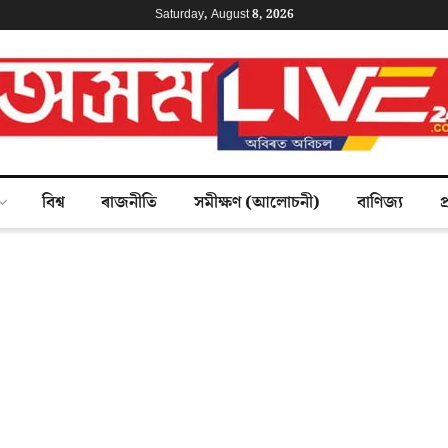
Saturday, August 8, 2026
বিশ্ব
ৰাজনীতি
সমীক্ষণ (আলোচনী)
বাণিজ্য
প