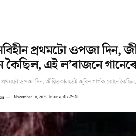
নবিহীন প্ৰথমটো ওপজা দিন, জ
 কৈছিল, এই ল’ৰাজনে গানেৰে
ন প্ৰথমটো ওপজা দিন, জীৱিতকালতেই জুবিন গাৰ্গক কোনে কৈছিল
tor
November 18, 2025
in
অসম
,
জীৱনশৈলী