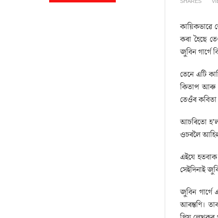
SHARES
V
কায়িকভাৱে ত
কৰা হৈছে তে
জুবিন গাৰ্গে
তেনে এটি কা
কিতাপ আৰু 
তেওঁৰ কবিতা 
আচৰিতো হ’ল।
ওচৰলৈ আহিল 
এইযে হতবাক 
সেইদিনাই জুব
জুবিন গাৰ্গ
আৰম্ভণি। তা
প্ৰিয় লেখকৰ 