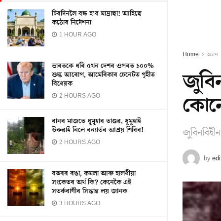
চিৰদিনলৈ বন্ধ হ’ব মাদ্ৰাছা! আহিছে
কঠোৰ নিৰ্দেশনা
1 HOUR AGO
Home
অসম
ভাৰতকে ধৰি ৫খন দেশৰ ওপৰত ১০০%
জুবি
শুল্ক আৰোপ, আমেৰিকাৰ চেনেটত গৃহীত
বিধেয়ক
কোনে
2 HOURS AGO
বানৰ মাজতে ধুমুহাৰ তাণ্ডৱ, ধুমুহাই
উৰুৱাই নিলে বন্যাৰ্তৰ আশ্ৰয় শিবিৰ!
জুবিনবিহী
2 HOURS AGO
by
edi
বতৰৰ ৰঙা, কমলা আৰু হালধীয়া
সংকেতৰ অৰ্থ কি? কেনেকৈ এই
সতৰ্কবাণীৰ সিদ্ধান্ত লয় জানক
3 HOURS AGO