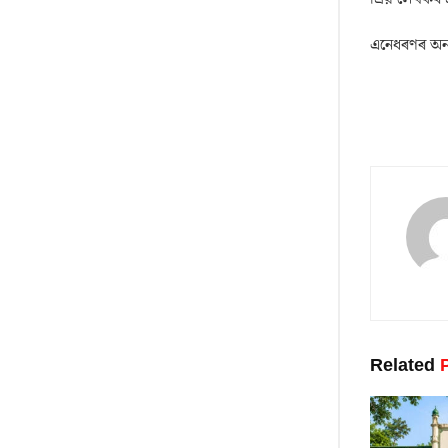
এনেধৰণৰ অন্
Related
P