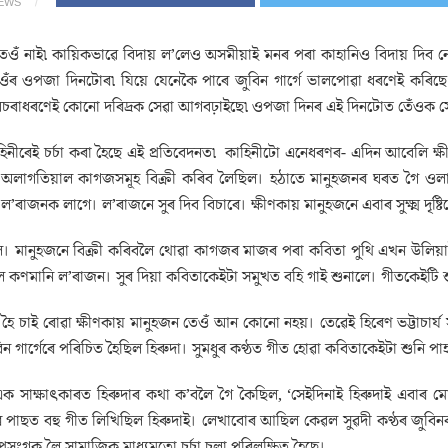
IEWS
েওঁ নাই৷ কায়িকভাৱে বিদায় ল’লেও অসমীয়াই মনৰ পৰা কাহানিও বিদায় দিব ন
ওঁৰ ওপজা দিনটোৰ৷ যিয়ে যেনেকৈ পাৰে জুবিন গাৰ্গে ভালপোৱা ধৰণেই কৰি
 বিচৰাধৰণেই কোনো দৰিদ্ৰক সেৱা আগবঢ়াইছে৷ ওপজা দিনৰ এই দিনটোত তেঁওক সোঁৱৰ
হিনীৰেই চৰ্চা কৰা হৈছে এই প্ৰতিবেদনত৷ কাহিনীটো এনেধৰণৰ- এদিন আবেলি ক
অলাগতিয়াল কাগজসমূহ বিক্ৰী কৰিব লৈছিল। হঠাতে মানুহজনৰ ঘৰত গৈ ওলা
ল’ৰাজনক লাগে। ল’ৰাজনে সুৰ দিব বিচাৰে। ক্ষীণকায় মানুহজনে এবাৰ সুক্ষ্ম দৃষ্টি
 মানুহজনে বিক্ৰী কৰিবলৈ থোৱা কাগজৰ মাজৰ পৰা কবিতা পুথি এখন উলিয়াই
কণমানি ল’ৰাজন। সুৰ দিয়া কবিতাকেইটা সমুখত বহি গাই শুনালে। গীতকেইটি শ
হৈ চাই ৰোৱা ক্ষীণকায় মানুহজন তেওঁ আন কোনো নহয়। তেৱেই হিৰেণ ভট্টাচাৰ্য
িন গাৰ্গেৰে পৰিচিত হৈছিল হিৰুদা। সুমধুৰ কণ্ঠত গীত হোৱা কবিতাকেইটা শুনি প
ে এক সাক্ষাৎকাৰত হিৰুদাৰ কথা ক’বলৈ গৈ কৈছিল, ‘সেইদিনাই হিৰুদাই এবাৰ 
ৰ পাছত বহু গীত লিখিছিল হিৰুদাই। লেখাবোৰ আছিল কেৱল সুৱদী কণ্ঠৰ জুবিন
প্ৰসংগক লৈ সামাজিক মাধ্যমতো চৰ্চা চলা পৰিলক্ষিত হৈছে।