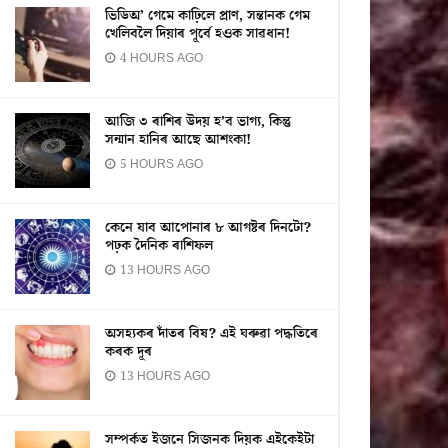
ভিডিঅ’ গেমে কাঢ়িলে প্ৰাণ, সন্তানক গেম
খেলিবলৈ দিয়াৰ পূৰ্বে হওক সাৱধান!
4 HOURS AGO
আজি ৩ ৰাশিৰ উদয় হ’ব ভাগ্য, কিন্তু
সন্মান হানিৰ আছে আশংকা!
5 HOURS AGO
কেনে যাব আপোনাৰ ৮ আগষ্টৰ দিনটো?
পঢ়ক দৈনিক ৰাশিফল
13 HOURS AGO
অসহ্যকৰ দাঁতৰ বিষ? এই ঘৰুৱা পদ্ধতিৰে
কৰক দূৰ
13 HOURS AGO
সম্পৰ্কত ইজনে সিজনক দিয়ক এইকেইটা