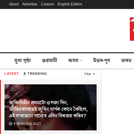
About
Advertise
Careers
English Edition
মুখ্য পৃষ্ঠা
গুৱাহাটী
অসম
উত্তৰ-পূব
ভাৰত
LATEST
TRENDING
Filter
জুবিনবিহীন প্ৰথমটো ওপজা দিন,
জীৱিতকালতেই জুবিন গাৰ্গক কোনে কৈছিল,
এই ল’ৰাজনে গানেৰে এদিন বিশ্বজয় কৰিব?
9 MONTHS AGO