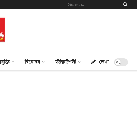
্ৰযুক্তি
বিনোদন
জীৱনশৈলী
লেখা