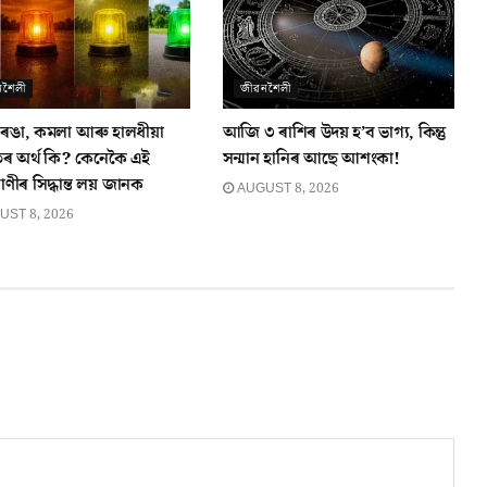
নশৈলী
জীৱনশৈলী
ৰঙা, কমলা আৰু হালধীয়া
আজি ৩ ৰাশিৰ উদয় হ’ব ভাগ্য, কিন্তু
ৰ অৰ্থ কি? কেনেকৈ এই
সন্মান হানিৰ আছে আশংকা!
াণীৰ সিদ্ধান্ত লয় জানক
AUGUST 8, 2026
ST 8, 2026