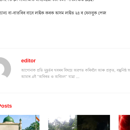
যান্য বা-বাতৰিৰ বাবে লাইক কৰক অসম লাইভ ২৪ ৰ ফেচবুক পেজ
editor
আপোনাক প্ৰতি মুহূৰ্তৰ খবৰৰ বিষয়ে অৱগত কৰিবলৈ আৰু প্ৰকৃত, বস্তুনিষ
আমাৰ এই "অবিৰত ও অবিচল" যাত্ৰা ...
osts