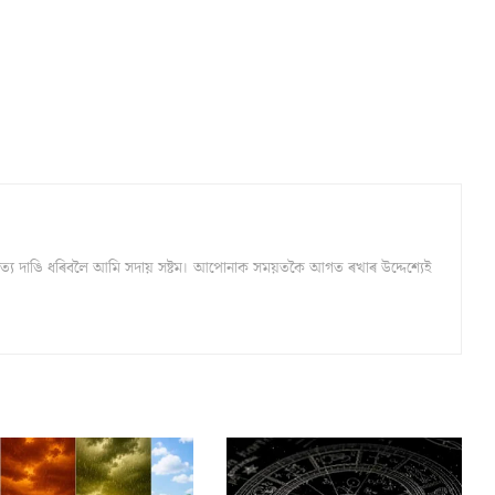
্ঠ সত্য দাঙি ধৰিবলৈ আমি সদায় সষ্টম। আপোনাক সময়তকৈ আগত ৰখাৰ উদ্দেশ্যেই