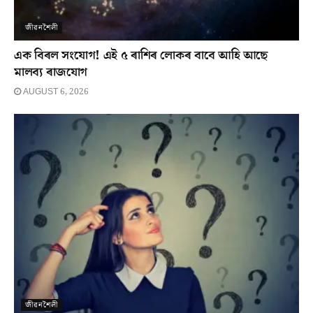
জীৱনশৈলী
এক বিৰল সংযোগ! এই ৫ ৰাশিৰ লোকৰ বাবে আহি আছে
মালব্য ৰাজযোগ
AUGUST 6, 2026
জীৱনশৈলী