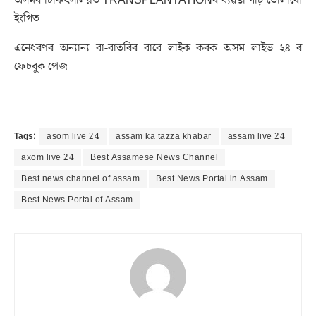
অসমৰ চিকিৎসালয়ত TRANSPLANTATIONৰ ব্যৱস্থা গঢ়ি তোলাৰো
ইংগিত
এনেধৰণৰ অন্যান্য বা-বাতৰিৰ বাবে লাইক কৰক অসম লাইভ ২৪ ৰ
ফেচবুক পেজ
Tags:
asom live 24
assam ka tazza khabar
assam live 24
axom live 24
Best Assamese News Channel
Best news channel of assam
Best News Portal in Assam
Best News Portal of Assam