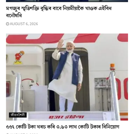
মগজুৰ স্মৃতিশক্তি বৃদ্ধিৰ বাবে নিয়মীয়াকৈ খাওক এইবিধ
বনৌষধি
AUGUST 6, 2026
জীৱনশৈলী
৫৫৭ কোটি টকা খৰচ কৰি ৩.৬৩ লাখ কোটি টকাৰ বিনিয়োগ