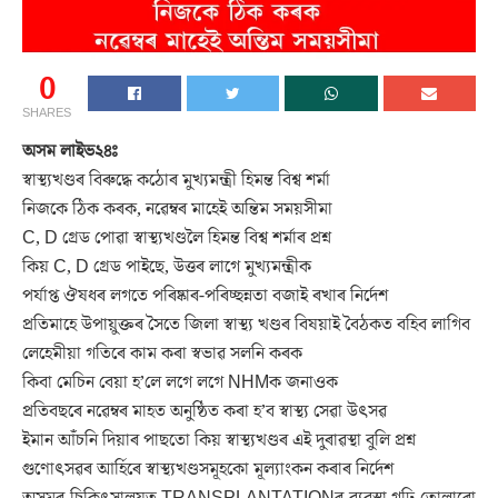
0
SHARES
অসম লাইভ২৪ঃ
স্বাস্থ্যখণ্ডৰ বিৰুদ্ধে কঠোৰ মুখ্যমন্ত্ৰী হিমন্ত বিশ্ব শৰ্মা
নিজকে ঠিক কৰক, নৱেম্বৰ মাহেই অন্তিম সময়সীমা
C, D গ্ৰেড পোৱা স্বাস্থ্যখণ্ডলৈ হিমন্ত বিশ্ব শৰ্মাৰ প্ৰশ্ন
কিয় C, D গ্ৰেড পাইছে, উত্তৰ লাগে মুখ্যমন্ত্ৰীক
পৰ্যাপ্ত ঔষধৰ লগতে পৰিষ্কাৰ-পৰিচ্ছন্নতা বজাই ৰখাৰ নিৰ্দেশ
প্ৰতিমাহে উপায়ুক্তৰ সৈতে জিলা স্বাস্থ্য খণ্ডৰ বিষয়াই বৈঠকত বহিব লাগিব
লেহেমীয়া গতিৰে কাম কৰা স্বভাৱ সলনি কৰক
কিবা মেচিন বেয়া হ’লে লগে লগে NHMক জনাওক
প্ৰতিবছৰে নৱেম্বৰ মাহত অনুষ্ঠিত কৰা হ’ব স্বাস্থ্য সেৱা উৎসৱ
ইমান আঁচনি দিয়াৰ পাছতো কিয় স্বাস্থ্যখণ্ডৰ এই দুৰাৱস্থা বুলি প্ৰশ্ন
গুণোৎসৱৰ আৰ্হিৰে স্বাস্থ্যখণ্ডসমূহকো মূল্যাংকন কৰাৰ নিৰ্দেশ