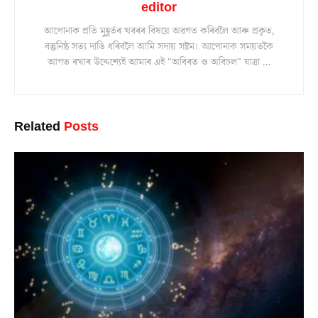
editor
আপোনাক প্ৰতি মুহূৰ্তৰ খবৰৰ বিষয়ে অৱগত কৰিবলৈ আৰু প্ৰকৃত,
বস্তুনিষ্ঠ সত্য দাঙি ধৰিবলৈ আমি সদায় সষ্টম। আপোনাক সময়তকৈ
আগত ৰখাৰ উদ্দেশ্যেই আমাৰ এই "অবিৰত ও অবিচল" যাত্ৰা ...
Related
Posts