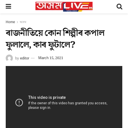
Home
অসম
ৰাজনীতিয়ে কোন শিল্পীৰ কপাল
ফুলালে, কাৰ ফুটালে?
by
editor
March 15, 2021