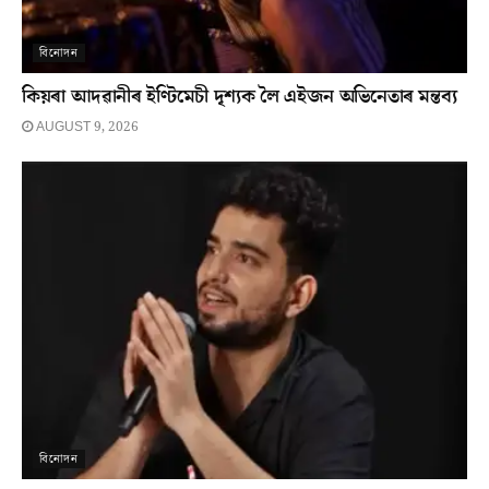
বিনোদন
কিয়ৰা আদৱানীৰ ইণ্টিমেচী দৃশ্যক লৈ এইজন অভিনেতাৰ মন্তব্য
AUGUST 9, 2026
বিনোদন