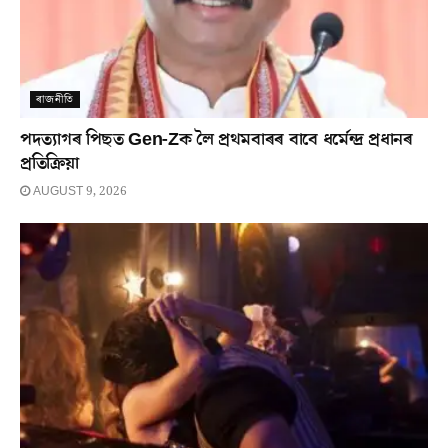
ৰাজনীতি
পদত্যাগৰ পিছত Gen-Zক লৈ প্ৰথমবাৰৰ বাবে ধৰ্মেন্দ্ৰ প্ৰধানৰ
প্ৰতিক্ৰিয়া
AUGUST 9, 2026