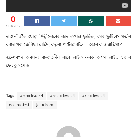
0
SHARES
ৰাজনীতিলৈ যোৱা শিল্পীসকলৰ কাৰ কপাল ফুলিল, কাৰ ফুটিল? যতীন
বৰাৰ পৰা জেৰিফা ৱাহিদ, কল্পনা পাটোৱাৰীলৈ… কোন ক’ত এতিয়া?
এনেধৰণৰ অন্যান্য বা-বাতৰিৰ বাবে লাইক কৰক অসম লাইভ ২৪ ৰ
ফেচবুক পেজ
Tags:
asom live 24
assam live 24
axom live 24
caa protest
jatin bora