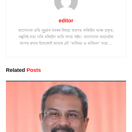
editor
আপোনাক প্ৰতি মুহূৰ্তৰ খবৰৰ বিষয়ে অৱগত কৰিবলৈ আৰু প্ৰকৃত,
বস্তুনিষ্ঠ সত্য দাঙি ধৰিবলৈ আমি সদায় সষ্টম। আপোনাক সময়তকৈ
আগত ৰখাৰ উদ্দেশ্যেই আমাৰ এই "অবিৰত ও অবিচল" যাত্ৰা ...
Related
Posts