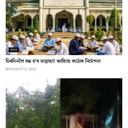
অসম
চিৰদিনলৈ বন্ধ হ’ব মাদ্ৰাছা! আহিছে কঠোৰ নিৰ্দেশনা
AUGUST 8, 2026