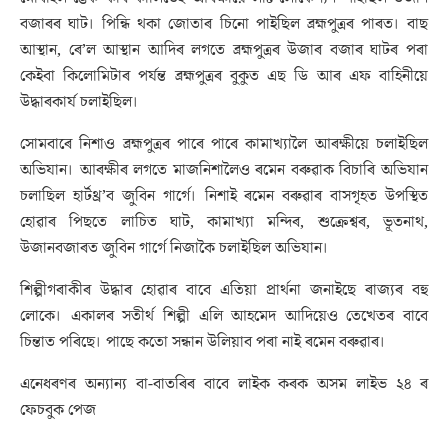
বজাৰৰ ঘাট। পিন্ধি থকা জোতাৰ চিনো পাইছিল ব্ৰহ্মপুত্ৰৰ পাৰত। বাছ
আস্থান, ৰে’ল আস্থান আদিৰ লগতে ব্ৰহ্মপুত্ৰৰ উজাৰ বজাৰ ঘাটৰ পৰা
কেইবা কিলোমিটাৰ পৰ্যন্ত ব্ৰহ্মপুত্ৰৰ বুকুত এছ ডি আৰ এফ বাহিনীয়ে
উদ্ধাৰকাৰ্য চলাইছিল।
সোমবাৰে নিশাও ব্ৰহ্মপুত্ৰৰ পাৰে পাৰে কামাখ্যালৈ আৰক্ষীয়ে চলাইছিল
অভিযান। আৰক্ষীৰ লগতে মাজনিশালৈও ৰমেন বৰুৱাক বিচাৰি অভিযান
চলাছিল হাৰ্টথ্ৰ’ব জুবিন গাৰ্গে। নিশাই ৰমেন বৰুৱাৰ বাসগৃহত উপস্থিত
হোৱাৰ পিছতে লাচিত ঘাট, কামাখ্যা মন্দিৰ, শুক্ৰেশ্বৰ, ভূতনাথ,
উজানবজাৰত জুবিন গাৰ্গে নিজাকৈ চলাইছিল অভিযান।
শিল্পীগৰাকীৰ উদ্ধাৰ হোৱাৰ বাবে এতিয়া প্ৰাৰ্থনা জনাইছে ৰাজ্যৰ বহু
লোকে। একালৰ সতীৰ্থ শিল্পী এলি আহমেদ আদিয়েও তেখেতৰ বাবে
চিন্তাত পৰিছে। পাছে কতো সন্ধান উলিয়াব পৰা নাই ৰমেন বৰুৱাৰ।
এনেধৰণৰ অন্যান্য বা-বাতৰিৰ বাবে লাইক কৰক অসম লাইভ ২৪ ৰ
ফেচবুক পেজ