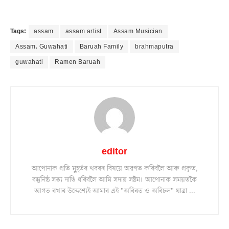
Tags:
assam
assam artist
Assam Musician
Assam. Guwahati
Baruah Family
brahmaputra
guwahati
Ramen Baruah
editor
আপোনাক প্ৰতি মুহূৰ্তৰ খবৰৰ বিষয়ে অৱগত কৰিবলৈ আৰু প্ৰকৃত,
বস্তুনিষ্ঠ সত্য দাঙি ধৰিবলৈ আমি সদায় সষ্টম। আপোনাক সময়তকৈ
আগত ৰখাৰ উদ্দেশ্যেই আমাৰ এই "অবিৰত ও অবিচল" যাত্ৰা ...