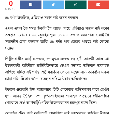
0
SHARES
৪৮ ঘণ্টা উকলিল, এতিয়াও সন্ধান নাই ৰমেন বৰুৱাৰ
এপল এপল কৈ সময় উকলি গৈ আছে, পাছে এতিয়াও সন্ধান নাই ৰমেন
বৰুৱাৰ। সোমবাৰ ২২ জুলাইৰ পুৱা ১০ মান বজাত ঘৰৰ পৰা ওলাই গৈ
সন্ধানহীন হোৱা বৰুৱাৰ আজি ৪৮ ঘণ্টা পাৰ হোৱাৰ পাছতে নাই কোনো
সম্ভেদ।
শিল্পীগৰাকীৰ আত্মীয়-স্বজন, গুণমুগ্ধৰ লগতে গুৱাহাটী আৰক্ষী আৰু নৌ
উদ্ধাৰকাৰী বাহিনীয়ে ক্ৰটিবিহীনভাৱে তেওঁৰ সন্ধানত অভিযান অব্যাহত
ৰাখিছে যদিও এই পৰ্যন্ত শিল্পীগৰাকীৰ কোনো সম্ভেদ লাভ কৰিবলৈ সক্ষম
হোৱা নাই। স্নিফাৰ ড’গো ব্যৱহাৰ কৰিছে উদ্ধাৰ অভিযানত।
ইফালে গুৱাহাটী উচ্চ ন্যায়ালয়ৰ চিচি কেমেৰাত অন্তিমবাৰৰ বাবে তেওঁৰ
দৃশ্য আৱদ্ধ হৈছিল। বগা কুৰ্তা-পাইজামা পৰিহিত অৱস্থাৰে গহীন-গম্ভীৰ
খোজেৰে তেওঁ আগবাঢ়ি গৈছিল উজনবজাৰৰ ব্ৰহ্মপুত্ৰ ঘাটৰ দিশে।
মোবাইল ট্টেক কৰি কালিতেই আৰক্ষীয়ে লাষ্ট লোকেশ্যন পাইছিল উজান