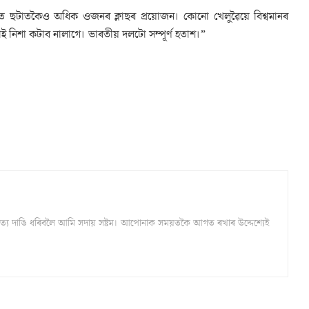
ত ছটাতকৈও অধিক ওজনৰ ক্লাছৰ প্ৰয়োজন। কোনো খেলুৱৈয়ে বিশ্বমানৰ
চলাই নিশা কটাব নালাগে। ভাৰতীয় দলটো সম্পূৰ্ণ হতাশ।”
্ঠ সত্য দাঙি ধৰিবলৈ আমি সদায় সষ্টম। আপোনাক সময়তকৈ আগত ৰখাৰ উদ্দেশ্যেই