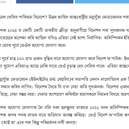
IEWS
েল খেলিব পাৰিবনে বিনেশে? উত্তৰ আহিল আন্তঃৰাষ্ট্ৰীয় মল্লযুঁজ ফেডাৰেচনৰ পৰ
পিক ২০২৪ ত কোটি কোটি ভাৰতীয় ক্ৰীড়া অনুৰাগীয়ে বিনেশৰ পৰা দুখজনক খব
্ৰহেৰে অপেক্ষা কৰি আছিল যদিও এতিয়া সেই আশা নিৰ্বাপিত। অলিম্পিকৰ ইতিহ
 মেচৰ পূৰ্বে তেওঁক অযোগ্য ঘোষণা কৰে।
পূৰ্বে মাত্ৰ ১০০ গ্ৰাম ওজন বৃদ্ধিৰ বাবে অযোগ্য ঘোষণা কৰে বিনেশ ফ’গাটক। ইফা
সুযোগ এতিয়াও আছে নেকি যাতে তেওঁ চূড়ান্ত মেচ খেলিব পাৰে। এতিয়া আন্তঃৰাষ
ীয় মল্লযুঁজ ফেডাৰেচন (ইউনাইটেড ৱৰ্ল্ড ৰেছলিং)ৰ সভাপতি নেনাদ লালোভিচৰ
সন্মান কৰিব লাগিব। বিনেশৰ সৈতে যি হ’ল সেয়া অতি দুখজনক। বিনেশৰ ওজন অ
তিছে, সেয়া সম্ভৱ নহয়। খেলত অংশগ্ৰহণ কৰিবলৈ অহাসকলে নিয়মৰ বিষয়ে অৱ
শৰ অযোগ্য ঘোষণাক লৈ চলি থকা হুলস্থুলৰ মাজতে ২০১২ চনৰ অলিম্পিকৰ স্বৰ
শক ৰূপৰ পদক লাভৰ বাবে অভিযান আৰম্ভ কৰিছে। তেওঁ বিনেশ ফ’গাটক ৰূপৰ প
ৰ (আই অ’ এ)ৰ পৰা কিছু পৰিৱৰ্তনৰ দাবী জনায়।