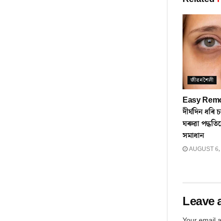
জীৱনশৈলী
Easy Remov
দীৰ্ঘদিন ধৰি
ঘৰুৱা পদ্ধ
সমাধান
AUGUST 6,
Leave 
Your email a