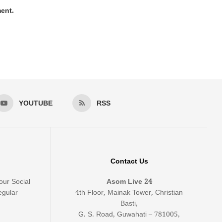
ment.
YOUTUBE
RSS
Contact Us
our Social
Asom Live 24
egular
4th Floor, Mainak Tower, Christian
Basti,
G. S. Road, Guwahati – 781005,