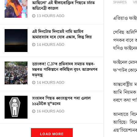
SHARES
V
আছিলো’ এই স্বীকাৰোক্তিৰ পিছতে চৰ্চাত
অভিনেত্ৰী কাজল
13 HOURS AGO
এতিয়াও ফাইন
এই দিনটোত দিনতেই নামি আহিব
পেৰিছ অলিম্
অমাৱস্যাৰ দৰে ঘোৰ এন্ধাৰ, কিন্তু কিয়
পদকৰ বাবে আগ
14 HOURS AGO
যদিও ফাইনেল
ফাইনেল মেচৰ 
ভয়ংকৰ! CJPৰ প্ৰতিবাদৰ সময়ত যন্তৰ-
মন্তৰত পাকিস্তানে কৰিছিল বৃহৎ আক্ৰমণৰ
ফ’গাটৰ কোনো 
ষড়যন্ত্ৰ
14 HOURS AGO
আন্তঃৰাষ্ট্ৰ
আমি নিয়মক 
সংহাৰৰ পিছত ধ্বংসস্তুপৰ পৰা ওলাল
ধৰণে কথা পা
১১২টাকৈ মৃ*তদেহ
16 HOURS AGO
আনহাতে বিনে
আহিছে। বিনে
এছ’চিয়েশ্যন
LOAD MORE