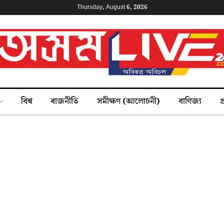
Thursday, August 6, 2026
বিশ্ব
ৰাজনীতি
সমীক্ষণ (আলোচনী)
বাণিজ্য
প