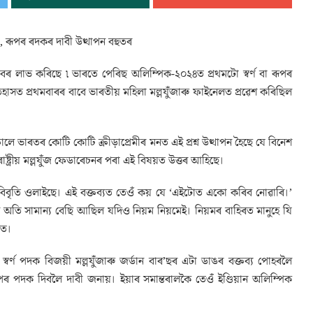
া, ৰূপৰ ৰদকৰ দাবী উত্থাপন বহুতৰ
ৰ লাভ কৰিছে ৷ ভাৰতে পেৰিছ অলিম্পিক-২০২৪ত প্ৰথমটো স্বৰ্ণ বা ৰূপৰ
াসত প্ৰথমবাৰৰ বাবে ভাৰতীয় মহিলা মল্লযুঁজাৰু ফাইনেলত প্ৰৱেশ কৰিছিল
লে ভাৰতৰ কোটি কোটি ক্ৰীড়াপ্ৰেমীৰ মনত এই প্ৰশ্ন উত্থাপন হৈছে যে বিনেশ
্ট্ৰীয় মল্লযুঁজ ফেডাৰেচনৰ পৰা এই বিষয়ত উত্তৰ আহিছে।
 এক বিবৃতি ওলাইছে। এই বক্তব্যত তেওঁ কয় যে ‘এইটোত একো কৰিব নোৱাৰি।’
তি সামান্য বেছি আছিল যদিও নিয়ম নিয়মেই। নিয়মৰ বাহিৰত মানুহে যি
গত।
্ণ পদক বিজয়ী মল্লযুঁজাৰু জৰ্ডান বাৰ’ছৰ এটা ডাঙৰ বক্তব্য পোহৰলৈ
দক দিবলৈ দাবী জনায়। ইয়াৰ সমান্তৰালকৈ তেওঁ ইণ্ডিয়ান অলিম্পিক