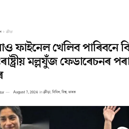
ন
ক্ৰীড়া
়াও ফাইনেল খেলিব পাৰিবনে ব
ৰাষ্ট্ৰীয় মল্লযুঁজ ফেডাৰেচনৰ 
ৰ
tor
August 7, 2024
in
ক্ৰীড়া
,
বিবিধ
,
বিশ্ব
,
ভাৰত