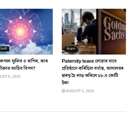
নশৈলী
নিয়োগ
পাল ফুলিব ৩ ৰাশিৰ, কাৰ
Paternity leave লোৱাৰ বাবে
জীৱনত আহিব বিপদ?
প্ৰতিষ্ঠানে কৰিছিল বৰ্খাস্ত, আদালতৰ
দ্বাৰস্থ হৈ লাভ কৰিলে ১৮.৫ কোটি
ST 6, 2026
টকা
AUGUST 5, 2026