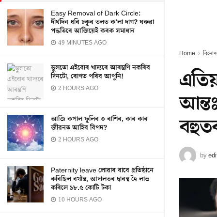
Easy Removal of Dark Circle:
দীৰ্ঘদিন ধৰি চকুৰ তলত ক’লা দাগ? ঘৰুৱা
পদ্ধতিৰে আজিয়েই কৰক সমাধান
49 MINUTES AGO
Home
বিনোদ
ভুলতো এইবোৰ খাদ্যৰে আৰম্ভণি নকৰিব
এতিয
দিনটো, ৰোগত পৰিব আপুনি!
2 HOURS AGO
আন্তঃ
বহুত
আজি কপাল ফুলিব ৩ ৰাশিৰ, কাৰ কাৰ
জীৱনত আহিব বিপদ?
2 HOURS AGO
by
edi
Paternity leave লোৱাৰ বাবে প্ৰতিষ্ঠানে
কৰিছিল বৰ্খাস্ত, আদালতৰ দ্বাৰস্থ হৈ লাভ
কৰিলে ১৮.৫ কোটি টকা
10 HOURS AGO