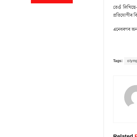
তেওঁ লিখিছে
প্ৰতিযোগীৰ বি
এনেধৰণৰ অন্
Tags:
olym
Related
P