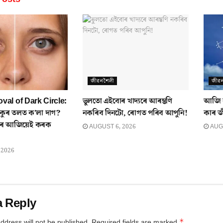
জীৱনশৈলী
জীৱ
al of Dark Circle:
ভুলতো এইবোৰ খাদ্যৰে আৰম্ভণি
আজি ক
 চকুৰ তলত ক’লা দাগ?
নকৰিব দিনটো, ৰোগত পৰিব আপুনি!
কাৰ 
তিৰে আজিয়েই কৰক
AUGUST 6, 2026
AUGU
 2026
a Reply
*
ddress will not be published.
Required fields are marked