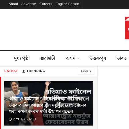
About
Advertise
Careers
English Edition
মুখ্য পৃষ্ঠা
গুৱাহাটী
অসম
উত্তৰ-পূব
ভাৰত
LATEST
TRENDING
Filter
এতিয়াও ফাইনেল খেলিব পাৰিবনে বিনেশে?
উত্তৰ আহিল আন্তঃৰাষ্ট্ৰীয় মল্লযুঁজ ফেডাৰেচনৰ
পৰা, ৰূপৰ ৰদকৰ দাবী উত্থাপন বহুতৰ
2 YEARS AGO