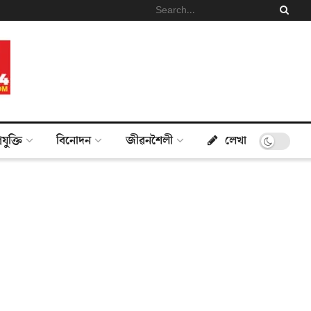
্ৰযুক্তি
বিনোদন
জীৱনশৈলী
লেখা