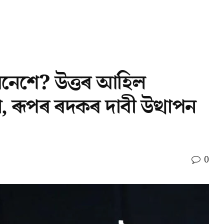
িনেশে? উত্তৰ আহিল
পৰা, ৰূপৰ ৰদকৰ দাবী উত্থাপন
0