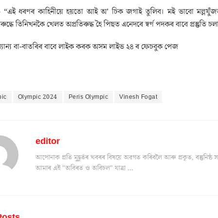
- “এই ধৰণৰ কাহিনীয়ে হয়তো আই অ’ চিক জগাই তুলিব। মই ভাবো মল্লযুঁজ
ৰুদ্ধে তিনিখনকৈ খেলত অপ্ৰতিৰুদ্ধ হৈ পিছত এনেদৰে স্বৰ্ণ পদকৰ বাবে প্ৰস্তুতি 
যান্য বা-বাতৰিৰ বাবে লাইক কৰক অসম লাইভ ২৪ ৰ ফেচবুক পেজ
pic
Olympic 2024
Peris Olympic
Vinesh Fogat
editor
আপোনাক প্ৰতি মুহূৰ্তৰ খবৰৰ বিষয়ে অৱগত কৰিবলৈ আৰু প্ৰকৃত, বস্তুনিষ
আমাৰ এই "অবিৰত ও অবিচল" যাত্ৰা ...
osts