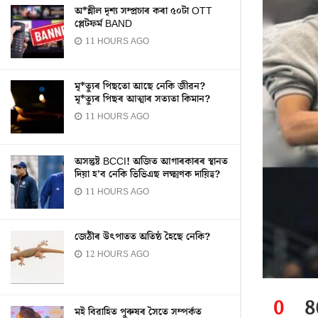
অ*শ্লীল দৃশ্য সম্প্ৰচাৰ কৰা ৫০টা OTT
প্লেটফৰ্ম BAND
11 HOURS AGO
মৃ*ত্যুৰ পিছতো আছে নেকি জীৱন?
মৃ*ত্যুৰ পিছৰ আত্মাৰ সত্যতা কিমান?
11 HOURS AGO
অসন্তুষ্ট BCCI! অজিত আগাৰকাৰৰ স্থানত
দিয়া হ’ব নেকি ভিভিএছ লক্ষ্মণক দায়িত্ব?
11 HOURS AGO
জেঠীৰ উৎপাতত অতিষ্ঠ হৈছে নেকি?
12 HOURS AGO
0
8
মই বিৱাহিত পুৰুষৰ সৈতে সম্পৰ্কত