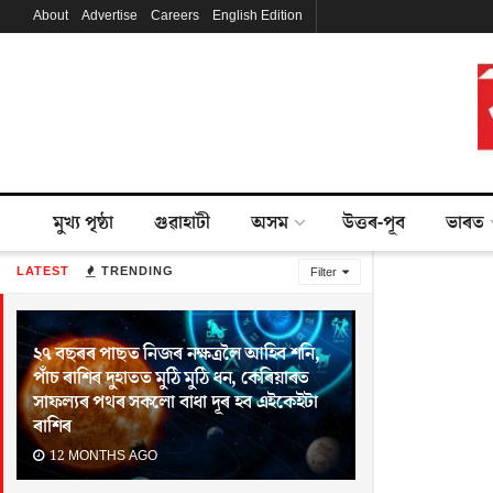
About
Advertise
Careers
English Edition
মুখ্য পৃষ্ঠা
গুৱাহাটী
অসম
উত্তৰ-পূব
ভাৰত
LATEST
TRENDING
Filter
২৭ বছৰৰ পাছত নিজৰ নক্ষত্ৰলৈ আহিব শনি,
পাঁচ ৰাশিৰ দুহাতত মুঠি মুঠি ধন, কেৰিয়াৰত
সাফল্যৰ পথৰ সকলো বাধা দূৰ হব এইকেইটা
ৰাশিৰ
12 MONTHS AGO