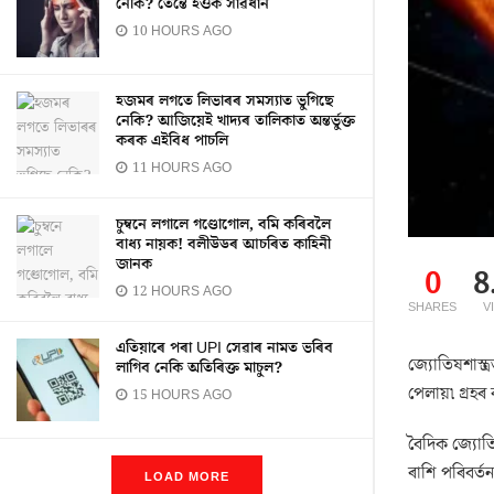
নেকি? তেন্তে হওক সাৱধান
10 HOURS AGO
হজমৰ লগতে লিভাৰৰ সমস্যাত ভুগিছে
নেকি? আজিয়েই খাদ্যৰ তালিকাত অন্তৰ্ভুক্ত
কৰক এইবিধ পাচলি
11 HOURS AGO
চুম্বনে লগালে গণ্ডোগোল, বমি কৰিবলৈ
বাধ্য নায়ক! বলীউডৰ আচৰিত কাহিনী
জানক
0
8
12 HOURS AGO
SHARES
V
এতিয়াৰে পৰা UPI সেৱাৰ নামত ভৰিব
জ্যোতিষশাস্ত
লাগিব নেকি অতিৰিক্ত মাচুল?
পেলায়৷ গ্ৰহৰ
15 HOURS AGO
বৈদিক জ্যোতি
ৰাশি পৰিবৰ্ত
LOAD MORE