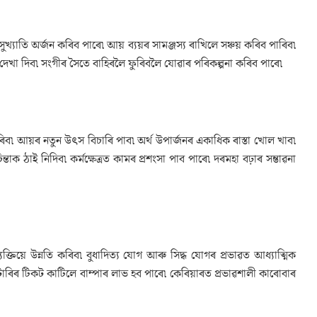
খ্যাতি অৰ্জন কৰিব পাৰে৷ আয় ব্যয়ৰ সামঞ্জস্য ৰাখিলে সঞ্চয় কৰিব পাৰিব৷
ে দেখা দিব৷ সংগীৰ সৈতে বাহিৰলৈ ফুৰিবলৈ যোৱাৰ পৰিকল্পনা কৰিব পাৰে৷
ৰিব৷ আয়ৰ নতুন উৎস বিচাৰি পাব৷ অৰ্থ উপাৰ্জনৰ একাধিক ৰাস্তা খোল খাব৷
 ঠাই নিদিব৷ কৰ্মক্ষেত্ৰত কামৰ প্ৰশংসা পাব পাৰে৷ দৰমহা বঢ়াৰ সম্ভাৱনা
ক্তিয়ে উন্নতি কৰিব৷ বুধাদিত্য যোগ আৰু সিদ্ধ যোগৰ প্ৰভাৱত আধ্যাত্মিক
টাৰিৰ টিকট কাটিলে বাম্পাৰ লাভ হব পাৰে৷ কেৰিয়াৰত প্ৰভাৱশালী কাৰোবাৰ