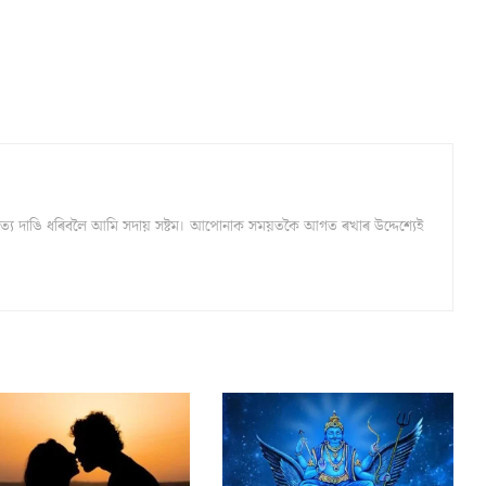
্ঠ সত্য দাঙি ধৰিবলৈ আমি সদায় সষ্টম। আপোনাক সময়তকৈ আগত ৰখাৰ উদ্দেশ্যেই