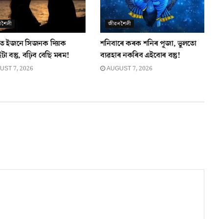
নশৈলী
জীৱনশৈলী
্কত ইজনে সিজনক দিয়ক
শনিবাৰে কৰক শনিৰ পূজা, ভুলতো
া বস্তু, বঢ়িব বেছি মৰম!
ব্যৱহাৰ নকৰিব এইবোৰ বস্তু!
ST 7, 2026
AUGUST 7, 2026