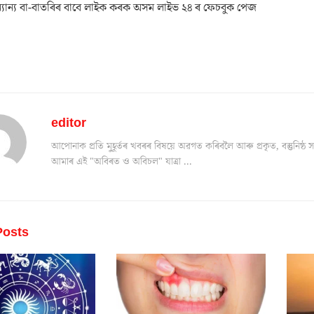
যান্য বা-বাতৰিৰ বাবে লাইক কৰক অসম লাইভ ২৪ ৰ ফেচবুক পেজ
editor
আপোনাক প্ৰতি মুহূৰ্তৰ খবৰৰ বিষয়ে অৱগত কৰিবলৈ আৰু প্ৰকৃত, বস্তুনিষ
আমাৰ এই "অবিৰত ও অবিচল" যাত্ৰা ...
osts