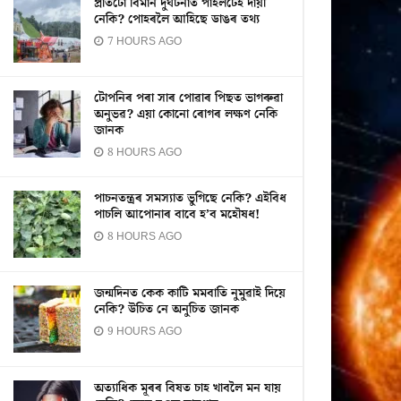
প্ৰতিটো বিমান দুৰ্ঘটনাত পাইলটেই দায়ী
নেকি? পোহৰলৈ আহিছে ডাঙৰ তথ্য
7 HOURS AGO
টোপনিৰ পৰা সাৰ পোৱাৰ পিছত ভাগৰুৱা
অনুভৱ? এয়া কোনো ৰোগৰ লক্ষণ নেকি
জানক
8 HOURS AGO
পাচনতন্ত্ৰৰ সমস্যাত ভুগিছে নেকি? এইবিধ
পাচলি আপোনাৰ বাবে হ’ব মহৌষধ!
8 HOURS AGO
জন্মদিনত কেক কাটি মমবাতি নুমুৱাই দিয়ে
নেকি? উচিত নে অনুচিত জানক
9 HOURS AGO
অত্যাধিক মূৰৰ বিষত চাহ খাবলৈ মন যায়