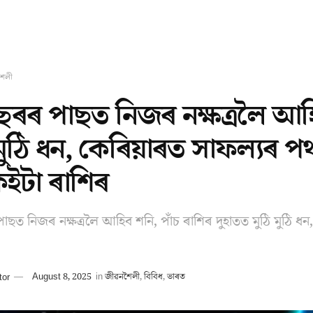
শৈলী
ছৰৰ পাছত নিজৰ নক্ষত্ৰলৈ আহি
 মুঠি ধন, কেৰিয়াৰত সাফল্যৰ 
ইটা ৰাশিৰ
াছত নিজৰ নক্ষত্ৰলৈ আহিব শনি, পাঁচ ৰাশিৰ দুহাতত মুঠি মুঠি
tor
August 8, 2025
in
জীৱনশৈলী
,
বিবিধ
,
ভাৰত