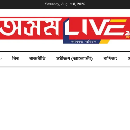
Saturday, August 8, 2026
বিশ্ব
ৰাজনীতি
সমীক্ষণ (আলোচনী)
বাণিজ্য
প