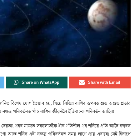
Share on WhatsApp
Share with Email
ৰ ঘৰ সলনিত বিশেষ যোগ তৈয়াৰ হয়, যিয়ে বিভিন্ন ৰাশিৰ ওপৰত শুভ অশুভ প্ৰভাৱ
নক্ষত্ৰ পৰিবৰ্তনত পাঁচ ৰাশিৰ জীৱনলৈ ইতিবাচক পৰিবৰ্তন আহিব৷
ৰ্মফলৰ দেৱতা৷ গ্ৰহৰ মাজত সকলোতকৈ ধীৰ গতিশীল গ্ৰহ শনিয়ে প্ৰতি আঢ়ৈ বছৰত
াগে৷ আৰু শনিৰ এটা নক্ষত্ৰ পৰিবৰ্তনত সময় লাগে প্ৰায় এবছৰ৷ সেই হিচাপে