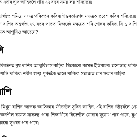
ক এবাৰ ঘূৰি আহিবলৈ প্ৰায় ২৭ বছৰ সময় লয় শনিদেৱে৷
গষ্টত শনিয়ে নক্ষত্ৰ পৰিবৰ্তন কৰিব৷ উত্তৰভাদ্ৰপদ নক্ষত্ৰত প্ৰৱেশ কৰিব শনিদেৱ
 ৰাশিৰ অন্তৰ্গত৷ ২৭ বছৰ পাছত নিজৰেই নক্ষত্ৰত শনি গোচৰ কৰিব৷ যি ৫ ৰাশ
কাত আপুনিও আছেনে?
ি
 পৰিবৰ্তনত বৃষ ৰাশিৰ আত্মবিশ্বাস বাঢ়িব৷ যিকোনো কামত ইতিবাচক মনোভাৱ থাক
ান্তি থাকিব৷ শৰীৰ স্বাস্থ্য পূৰ্বতকৈ ভালে থাকিব৷ সমাজত মান সন্মান বাঢ়িব৷
ৰাশি
ত মিথুন ৰাশিৰ জাতক জাতিকাৰ জীৱনলৈ সুদিন আহিব৷ এই ৰাশিৰ জীৱনলৈ প্ৰেম, 
জনশীল কামত সাফল্য পাব৷ শিক্ষাৰ্থীয়ে বিদেশলৈ যোৱাৰ সুযোগ পাব পাৰে৷ বুধাদ
কোনো সুখবৰ পাব পাৰে৷