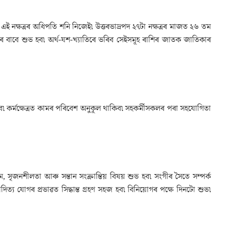
ে৷ এই নক্ষত্ৰৰ অধিপতি শনি নিজেই৷ উত্তৰভাদ্ৰপদ ২৭টা নক্ষত্ৰৰ মাজত ২৬ তম
িৰ বাবে শুভ হব৷ অৰ্থ-যশ-খ্যাতিৰে ভৰিব সেইসমূহ ৰাশিৰ জাতক জাতিকাৰ
িব৷ কৰ্মক্ষেত্ৰত কামৰ পৰিবেশ অনুকূল থাকিব৷ সহকৰ্মীসকলৰ পৰা সহযোগিতা
সৃজনশীলতা আৰু সন্তান সংক্ৰান্তিয় বিষয় শুভ হব৷ সংগীৰ সৈতে সম্পৰ্ক
িত্য যোগৰ প্ৰভাৱত সিদ্ধান্ত গ্ৰহণ সহজ হব৷ বিনিয়োগৰ পক্ষে দিনটো শুভ৷