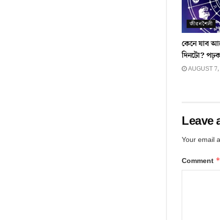
জীৱনশৈলী
কেনে যাব আ
দিনটো? পঢ়
AUGUST 7,
Leave 
Your email a
Comment