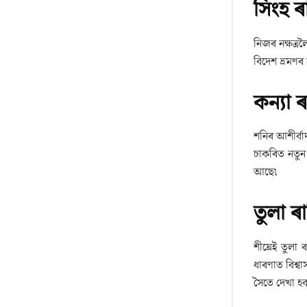
সিংহ ৰ
নিজৰ নক্ষত্ৰ
বিদেশ ভ্ৰমণৰ
কন্যা ৰ
শনিৰ আশীৰ্বা
চাকৰিত নতুন 
আছে৷
তুলা ৰ
শীঘ্ৰেই তুলা
ধাৰণাত বিশ্ব
সৈতে দেখা হব