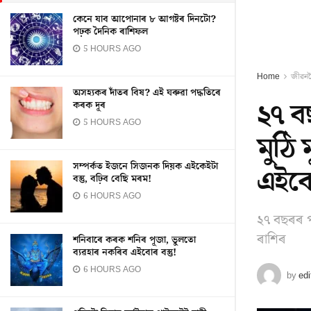
কেনে যাব আপোনাৰ ৮ আগষ্টৰ দিনটো?
পঢ়ক দৈনিক ৰাশিফল
5 HOURS AGO
Home
জীৱন
অসহ্যকৰ দাঁতৰ বিষ? এই ঘৰুৱা পদ্ধতিৰে
২৭ ব
কৰক দূৰ
5 HOURS AGO
মুঠি
সম্পৰ্কত ইজনে সিজনক দিয়ক এইকেইটা
এইকে
বস্তু, বঢ়িব বেছি মৰম!
6 HOURS AGO
২৭ বছৰৰ প
ৰাশিৰ
শনিবাৰে কৰক শনিৰ পূজা, ভুলতো
ব্যৱহাৰ নকৰিব এইবোৰ বস্তু!
6 HOURS AGO
by
edi