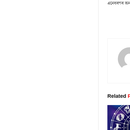
এনেধৰণৰ অন্
Related
P