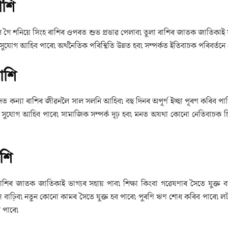
াশি
লৈ গৈ শনিয়ে সিংহ ৰাশিৰ ওপৰত শুভ প্ৰভাৱ পেলাব৷ তুলা ৰাশিৰ জাতক জাতিকাই সু
 সুযোগ আহিব পাৰে৷ অৰ্থনৈতিক পৰিস্থিতি উন্নত হব৷ সম্পৰ্কত ইতিবাচক পৰিবৰ্তন
াশি
দত কন্যা ৰাশিৰ জীৱনলৈ সাল সলনি আহিব৷ বহু দিনৰ অপূৰ্ণ ইচ্ছা পূৰণ কৰিব পা
সুযোগ আহিব পাৰে৷ সামাজিক সম্পৰ্ক দৃঢ় হব৷ মনত অযথা কোনো নেতিবাচক চিন্তাক
াশি
 ৰাশিৰ জাতক জাতিকাই ভাগ্যৰ সহায় পাব৷ শিক্ষা কিংবা গৱেষণাৰ সৈতে যুক্ত ব্য
াস বাঢ়িব৷ নতুন কোনো কামৰ সৈতে যুক্ত হব পাৰে৷ পুৰণি ঋণ শোধ কৰিব পাৰে৷ ল
 পাৰে৷