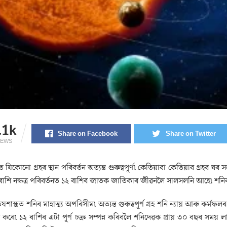
.1k
Share on Facebook
Share on Twitter
IEWS
্ৰত যিকোনো গ্ৰহৰ স্থান পৰিবৰ্তন অত্যন্ত গুৰুত্বপূৰ্ণ৷ কেতিয়াবা কেতিয়াব গ্ৰহ
 ৰাশি নক্ষত্ৰ পৰিবৰ্তনত ১২ ৰাশিৰ জাতক জাতিকাৰ জীৱনলৈ সালসলনি আহে৷ শনিৰ 
ষশাস্ত্ৰত শনিৰ মাহাত্ম্য অপৰিসীম৷ অত্যন্ত গুৰুত্বপূৰ্ণ গ্ৰহ শনি ন্যায় আৰু ক
ন কৰে৷ ১২ ৰাশিৰ এটা পূৰ্ণ চক্ৰ সম্পন্ন কৰিবলৈ শনিদেৱক প্ৰায় ৩০ বছৰ সময় ল