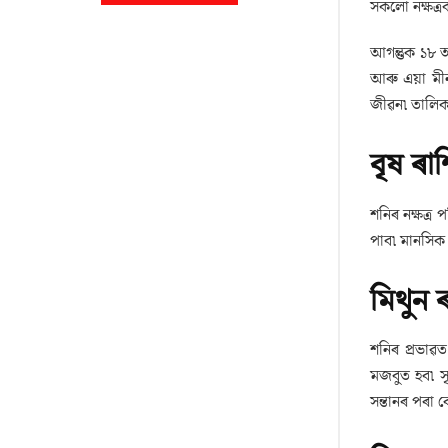
সকলো নক্ষত্ৰ
আগন্তুক ১৮ আ
আৰু এয়া মীন
জীৱন৷ তালি
বৃষ ৰাশ
শনিৰ নক্ষত্ৰ
পাব৷ মানসিক শ
মিথুন 
শনিৰ প্ৰভাৱ
মজবুত হব৷ সৃ
সন্তানৰ পৰা 