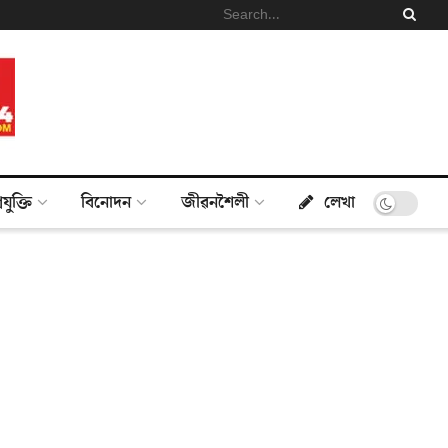
্ৰযুক্তি
বিনোদন
জীৱনশৈলী
লেখা