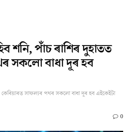
ব শনি, পাঁচ ৰাশিৰ দুহাতত
পথৰ সকলো বাধা দূৰ হব
 ধন, কেৰিয়াৰত সাফল্যৰ পথৰ সকলো বাধা দূৰ হব এইকেইটা
0