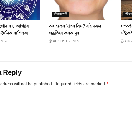
জীৱনশৈলী
জীৱ
পোনাৰ ৮ আগষ্টৰ
অসহ্যকৰ দাঁতৰ বিষ? এই ঘৰুৱা
সম্পৰ
ক দৈনিক ৰাশিফল
পদ্ধতিৰে কৰক দূৰ
এইকেইট
 2026
AUGUST 7, 2026
AUGU
a Reply
*
ddress will not be published.
Required fields are marked
*