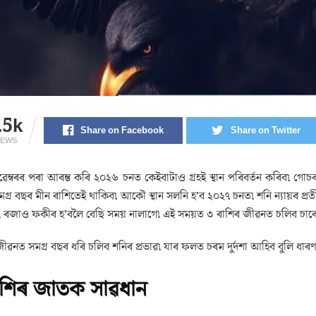
.5k
Share on Facebook
Share on Twitter
IEWS
েম্বৰৰ পৰা আৰম্ভ কৰি ২০২৬ চনত কেইবাটাও গ্ৰহই স্থান পৰিবৰ্তন কৰিব৷ গ
গ্ৰ বছৰ মীন ৰাশিতেই থাকিব৷ আকৌ স্থান সলনি হ’ব ২০২৭ চনত৷ শনি ন্যায়ৰ প্
ৰজাও ফকীৰ হ’বলৈ বেছি সময় নালাগে৷ এই সময়ত ৩ ৰাশিৰ জীৱনত চলিব চাৰে স
ীৱনত সমগ্ৰ বছৰ ধৰি চলিব শনিৰ প্ৰভাৱ৷ যাৰ ফলত চৰম দুৰ্দশা আহিব বুলি ধাৰ
াশিৰ জাতক সাৱধান