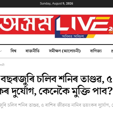
Sunday, August 9, 2026
বিশ্ব
ৰাজনীতি
সমীক্ষণ (আলোচনী)
বাণিজ্য
প
শৈলী
ৰ বছৰজুৰি চলিব শনিৰ তাণ্ডৱ, 
ৰ দুৰ্যোগ, কেনেকৈ মুক্তি পাব?
ুৰি চলিব শনিৰ তাণ্ডৱ, ৫ ৰাশিৰ জীৱনত নামিব ভয়ংকৰ দুৰ্যোগ, ক