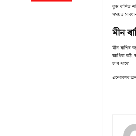
কুম্ভ ৰাশিত
সময়ত সাবধান
মীন ৰ
মীন ৰাশিৰ জ
আৰ্থিক কষ্ট
ল’ব পাৰে৷
এনেধৰণৰ অন্