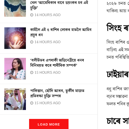
খেল ‘আমেৰিকাৰ বাবে ভয়ংকৰ হব এই
২০২৬ চনত মে
চুক্তি’
থাকিব৷ আয় কম
14 HOURS AGO
সিংহ ৰ
কাইলৈ এই ৫ ৰাশিৰ লোকৰ হাতলৈ আহিব
প্ৰচুৰ ধন
সিংহ ৰাশিৰ ও
14 HOURS AGO
বাঢ়িব৷ এই স
চনত পৰিস্থিত
‘বলীউডৰ এগৰাকী অভিনেত্ৰীয়ে ধনৰ
বিনিময়ত কৰে শাৰীৰিক সম্পৰ্ক’
ঢাইয়াৰ
15 HOURS AGO
ধনু ৰাশিৰ জ
পাকিস্তান, ছৌদি আৰব, তুৰ্কীৰ মাজত
বঢ়াৰ সম্ভাৱ
প্ৰতিৰক্ষা চুক্তি সম্পন্ন
ফলত শনিৰ কৃপা
15 HOURS AGO
চাৰে স
LOAD MORE