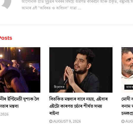
আপোনাক প্ৰতি মুহূৰ্তৰ খবৰৰ বিষয়ে অৱগত কৰিবলৈ আৰু প্ৰকৃত, বস্তুনিষ
আমাৰ এই "অবিৰত ও অবিচল" যাত্ৰা ...
osts
বিনোদন
ভাৰ
ৰ ইণ্টিমেচী দৃশ্যক লৈ
বিতৰ্কিত মন্তব্যৰ বাবে নহয়, এইবাৰ
মোদী ব
াৰ মন্তব্য
এইটো কাৰণত চৰ্চাৰ শীৰ্ষত সময়
বনাম 
ৰাইনা
চমকপ্ৰ
 2026
AUGUST 9, 2026
AUGU