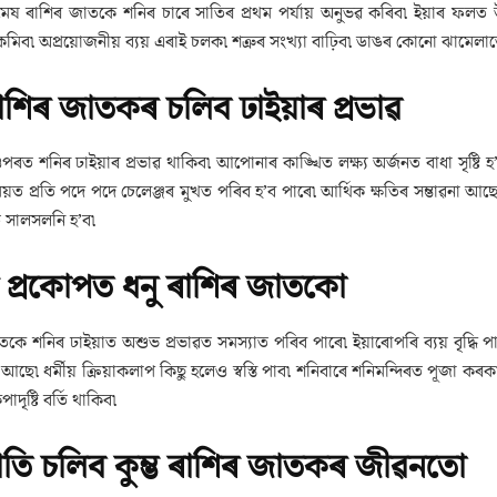
ষ ৰাশিৰ জাতকে শনিৰ চাৰে সাতিৰ প্ৰথম পৰ্যায় অনুভৱ কৰিব৷ ইয়াৰ ফলত উদ্ব
িব৷ অপ্ৰয়োজনীয় ব্যয় এৰাই চলক৷ শত্ৰুৰ সংখ্যা বাঢ়িব৷ ডাঙৰ কোনো ঝামেলাত
াশিৰ জাতকৰ চলিব ঢাইয়াৰ প্রভাৱ
পৰত শনিৰ ঢাইয়াৰ প্ৰভাৱ থাকিব৷ আপোনাৰ কাঙ্খিত লক্ষ্য অৰ্জনত বাধা সৃষ্টি
ময়ত প্ৰতি পদে পদে চেলেঞ্জৰ মুখত পৰিব হ’ব পাৰে৷ আৰ্থিক ক্ষতিৰ সম্ভাৱনা আছ
ি সালসলনি হ’ব৷
 প্ৰকোপত ধনু ৰাশিৰ জাতকো
াতকে শনিৰ ঢাইয়াত অশুভ প্ৰভাৱত সমস্যাত পৰিব পাৰে৷ ইয়াৰোপৰি ব্যয় বৃদ্ধ
না আছে৷ ধৰ্মীয় ক্ৰিয়াকলাপ কিছু হলেও স্বস্তি পাব৷ শনিবাৰে শনিমন্দিৰত পূজা
দৃষ্টি বৰ্তি থাকিব৷
াতি চলিব কুম্ভ ৰাশিৰ জাতকৰ জীৱনতো