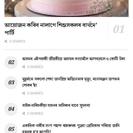
আয়োজন কৰিব নালাগে শিশুসকলৰ বাৰ্থদে’
পাৰ্টি
0 SHARES
অসমৰ এইগৰাকী জীয়ৰীয়ে অসমৰ বন্যাৰ্তলৈ আগবঢ়ালে ৫ কোটি টকা
0 SHARES
মুহূৰ্ততে সকলো শেষ! জনপ্ৰিয় অভিনেতাৰ মৃত্যু, মনোৰঞ্জন জগতত
শোকৰ ছাঁ
0 SHARES
বাইক-চাৰিচকীয়া বাহনৰ মালিকৰ বাবে সুখবৰ!
0 SHARES
একাধিক নাৰীৰ সংগ পছন্দ শ্বাহৰুখৰ পুত্ৰৰ! প্ৰেমিকাৰ পৰিচয় জানি
হতভম্ব হ’ব আপুনি!