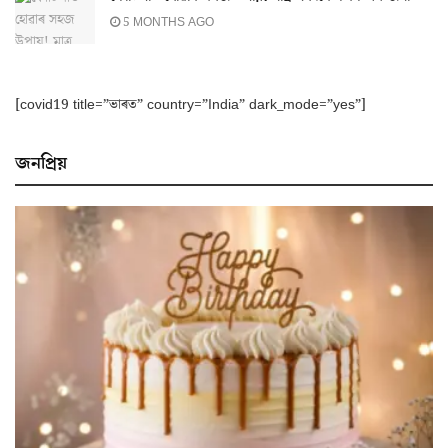
5 MONTHS AGO
[covid19 title=”ভাৰত” country=”India” dark_mode=”yes”]
জনপ্ৰিয়