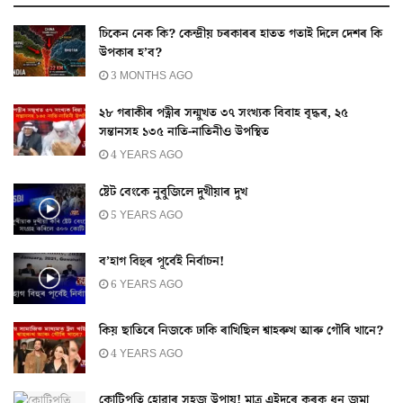
চিকেন নেক কি? কেন্দ্রীয় চৰকাৰৰ হাতত গতাই দিলে দেশৰ কি
উপকাৰ হ’ব?
3 MONTHS AGO
২৮ গৰাকীৰ পত্নীৰ সন্মুখত ৩৭ সংখ্যক বিবাহ বৃদ্ধৰ, ২৫
সন্তানসহ ১৩৫ নাতি-নাতিনীও উপস্থিত
4 YEARS AGO
ষ্টেট বেংকে নুবুজিলে দুখীয়াৰ দুখ
5 YEARS AGO
ব’হাগ বিহুৰ পূৰ্বেই নিৰ্বাচন!
6 YEARS AGO
কিয় ছাতিৰে নিজকে ঢাকি ৰাখিছিল শ্বাহৰুখ আৰু গৌৰি খানে?
4 YEARS AGO
কোটিপতি হোৱাৰ সহজ উপায়! মাত্ৰ এইদৰে কৰক ধন জমা