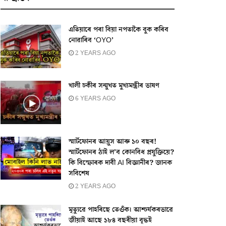
এতিয়াৰে পৰা বিয়া নপতাকৈ বুক কৰিব
নোৱাৰিব ‘OYO’
2 YEARS AGO
খালী চকীৰ সন্মুখত মুখ্যমন্ত্ৰীৰ ভাষণ
6 YEARS AGO
স্মাৰ্টফোনৰ আয়ুস আৰু ১০ বছৰ!
স্মাৰ্টফোনৰ ঠাই ল’ব কোনবিধ প্ৰযুক্তিয়ে?
কি বিস্ফোৰক দাবী AI বিজ্ঞানীৰ? জানক
সবিশেষ
2 YEARS AGO
মৃত্যুৱে পাহৰিছে তেওঁক। আশ্চর্যকৰভাৱে
জীয়াই আছে ১৮৪ বছৰীয়া বৃদ্ধই