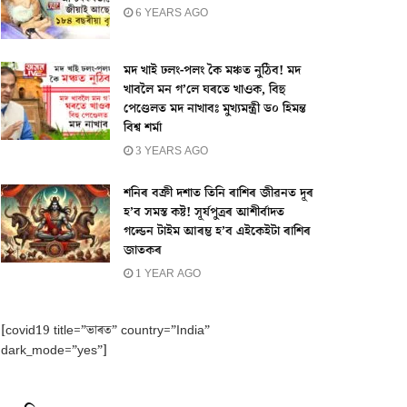
6 YEARS AGO
মদ খাই ঢলং-পলং কৈ মঞ্চত নুঠিব! মদ
খাবলৈ মন গ’লে ঘৰতে খাওক, বিহু
পেণ্ডেলত মদ নাখাবঃ মুখ্যমন্ত্ৰী ড০ হিমন্ত
বিশ্ব শৰ্মা
3 YEARS AGO
শনিৰ বক্ৰী দশাত তিনি ৰাশিৰ জীৱনত দূৰ
হ’ব সমস্ত কষ্ট! সূৰ্যপুত্ৰৰ আশীৰ্বাদত
গল্ডেন টাইম আৰম্ভ হ’ব এইকেইটা ৰাশিৰ
জাতকৰ
1 YEAR AGO
[covid19 title=”ভাৰত” country=”India”
dark_mode=”yes”]