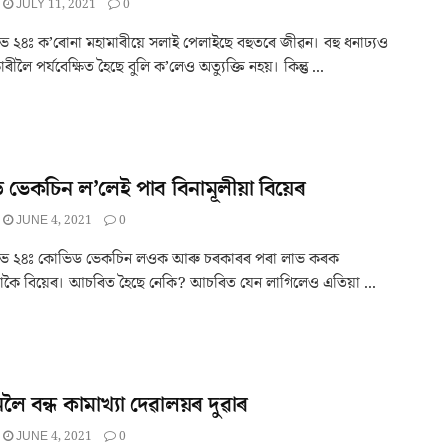
JULY 11, 2021
0
 ২৪ঃ ক’ৰোনা মহামাৰীয়ে সলাই পেলাইছে বহুতৰে জীৱন। বহু ধনাঢ্যও
ৰীলৈ পৰ্যবেক্ষিত হৈছে বুলি ক’লেও অত্যুক্তি নহয়। কিন্তু ...
ভেকচিন ল’লেই পাব বিনামূলীয়া বিয়েৰ
JUNE 4, 2021
0
ভ ২৪ঃ কোভিড ভেকচিন লওক আৰু চৰকাৰৰ পৰা লাভ কৰক
য়াকৈ বিয়েৰ। আচৰিত হৈছে নেকি? আচৰিত যেন লাগিলেও এতিয়া ...
লৈ বন্ধ কামাখ্যা দেৱালয়ৰ দুৱাৰ
JUNE 4, 2021
0