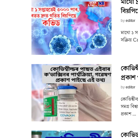
মাথো ১
বিয়পি
by
editor
মাথো ১ স
সক্ৰিয় 
কোভিশ্ব
প্ৰকাশ
by
editor
কোভিশ্বীল
সমগ্ৰ বিশ
প্ৰকাশ ...
কোভিড