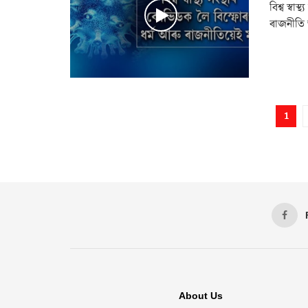
বিশ্ব স্ব
ৰাজনীতি আ
1
About Us