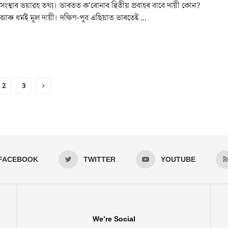
াস্থ্য সংস্থাৰ ভয়াৱহ তথ্য। ভাৰতত ক’ৰোনাৰ দ্বিতীয় প্ৰবাহৰ বাবে দায়ী কোন?
ৰু ধর্মই মূল দায়ী। দক্ষিণ-পূব এছিয়াত ভাৰতেই ...
2
3
FACEBOOK
TWITTER
YOUTUBE
We’re Social