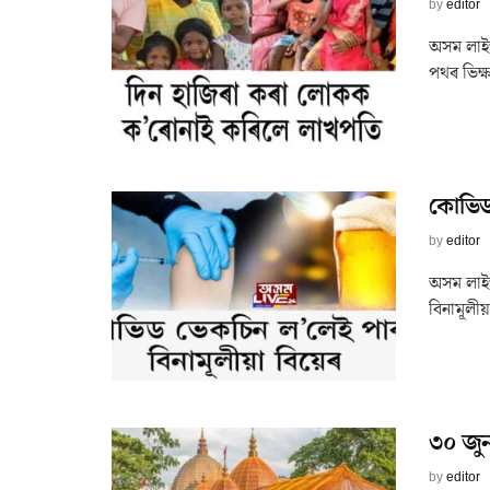
by
editor
অসম লাইভ
পথৰ ভিক্ষা
কোভিড 
by
editor
অসম লাই
বিনামূলী
৩০ জুন
by
editor