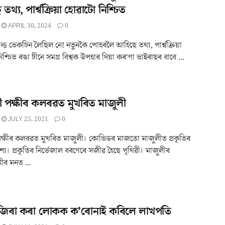
থ্য, পাৰ্শ্বক্ৰিয়া হোৱাটো নিশ্চিত
APRIL 30, 2024
0
ড ভেকচিন লৈছিল নে! নতুনকৈ পোহৰলৈ আহিছে তথ্য, পাৰ্শ্বক্ৰিয়া
শ্চিত ৰঙা চীনে সমগ্ৰ বিশ্বক উপহাৰ দিয়া কৰ'ণা ভাইৰাছৰ বাবে ...
মী পক্ষীৰ কলৰৱত মুখৰিত মাজুলী
JULY 25, 2021
0
 পক্ষীৰ কলৰৱত মুখৰিত মাজুলী। কোভিডৰ মাজতো মাজুলীত প্ৰকৃতিৰ
্য। প্ৰকৃতিৰ নিৰ্ভেজাল বৰণেৰে সজীৱ হৈছে পৃথিৱী। মাজুলীৰ
েমীৰ মনত ...
াজিৰা কৰা লোকক ক’ৰোনাই কৰিলে লাখপতি