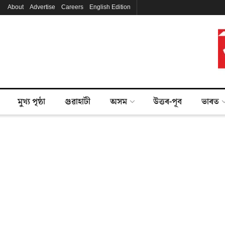
About
Advertise
Careers
English Edition
মুখ্য পৃষ্ঠা
গুৱাহাটী
অসম
উত্তৰ-পূব
ভাৰত