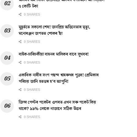
অসমৰ এইগৰাকী জীয়ৰীয়ে অসমৰ বন্যাৰ্তলৈ আগবঢ়ালে
৫ কোটি টকা
0 SHARES
মুহূৰ্ততে সকলো শেষ! জনপ্ৰিয় অভিনেতাৰ মৃত্যু,
মনোৰঞ্জন জগতত শোকৰ ছাঁ
0 SHARES
বাইক-চাৰিচকীয়া বাহনৰ মালিকৰ বাবে সুখবৰ!
0 SHARES
একাধিক নাৰীৰ সংগ পছন্দ শ্বাহৰুখৰ পুত্ৰৰ! প্ৰেমিকাৰ
পৰিচয় জানি হতভম্ব হ’ব আপুনি!
0 SHARES
জিন্স পেণ্টৰ পকেটৰ ওপৰত এখন সৰু পকেট কিয়
থাকে? ৯৯% লোকে নাজানে সঠিক উত্তৰ
0 SHARES