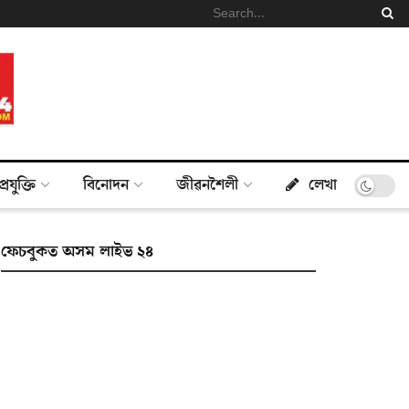
প্ৰযুক্তি
বিনোদন
জীৱনশৈলী
লেখা
ফেচবুকত অসম লাইভ ২৪