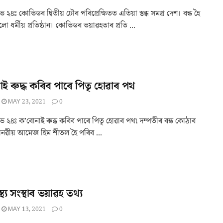
২৪ঃ কোভিডৰ দ্বিতীয় ঢৌৰ পৰিপ্ৰেক্ষিতত এতিয়া স্তব্ধ সমগ্ৰ দেশ। বন্ধ হৈ
ধৰ্মীয় প্ৰতিষ্ঠান। কোভিডৰ ভয়াৱহতাৰ প্ৰতি ...
ই ৰুদ্ধ কৰিব পাৰে পিতৃ হোৱাৰ পথ
MAY 23, 2021
0
 ২৪ঃ ক’ৰোনাই ৰুদ্ধ কৰিব পাৰে পিতৃ হোৱাৰ পথ৷ দম্পতীৰ বন্ধ কোঠাৰ
ানৱীয় আমেজ হিম শীতল হৈ পৰিব ...
বাস্থ্য সংস্থাৰ ভয়াৱহ তথ্য
MAY 13, 2021
0