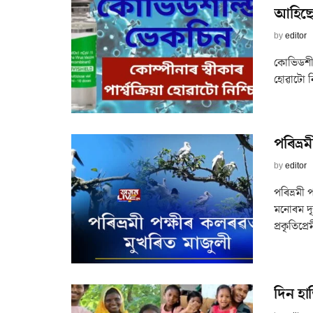
আহিছে ত
by
editor
কোভিডশীল্
হোৱাটো নি
পৰিভ্ৰ
by
editor
পৰিভ্ৰমী
মনোৰম দৃশ
প্ৰকৃতিপ্ৰ
দিন হ