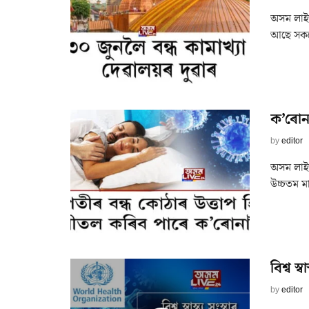
অসম লাইভ 
আছে সকলো 
ক’ৰোনা
by
editor
অসম লাইভ
উচ্চতম ম
বিশ্ব স্
by
editor