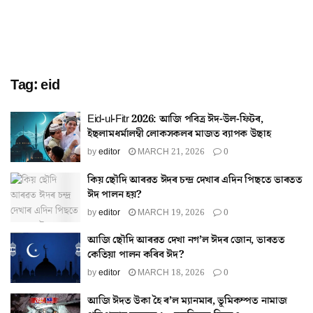
Tag:
eid
Eid-ul-Fitr 2026: আজি পবিত্ৰ ঈদ-উল-ফিটৰ,
ইছলামধৰ্মালম্বী লোকসকলৰ মাজত ব্যাপক উছাহ
by
editor
MARCH 21, 2026
0
কিয় ছৌদি আৰৱত ঈদৰ চন্দ্ৰ দেখাৰ এদিন পিছতে ভাৰতত
ঈদ পালন হয়?
by
editor
MARCH 19, 2026
0
আজি ছৌদি আৰৱত দেখা নগ’ল ঈদৰ জোন, ভাৰতত
কেতিয়া পালন কৰিব ঈদ?
by
editor
MARCH 18, 2026
0
আজি ঈদত উকা হৈ ৰ’ল ম্যানমাৰ, ভূমিকম্পত নামাজ