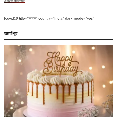
[covid19 title=”ভাৰত” country=”India” dark_mode=”yes”]
জনপ্ৰিয়