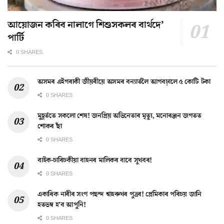
আয়োজন কৰিব নালাগে শিশুসকলৰ বাৰ্থদে’
পাৰ্টি
0 SHARES
অসমৰ এইগৰাকী জীয়ৰীয়ে অসমৰ বন্যাৰ্তলৈ আগবঢ়ালে ৫ কোটি টকা
0 SHARES
মুহূৰ্ততে সকলো শেষ! জনপ্ৰিয় অভিনেতাৰ মৃত্যু, মনোৰঞ্জন জগতত
শোকৰ ছাঁ
0 SHARES
বাইক-চাৰিচকীয়া বাহনৰ মালিকৰ বাবে সুখবৰ!
0 SHARES
একাধিক নাৰীৰ সংগ পছন্দ শ্বাহৰুখৰ পুত্ৰৰ! প্ৰেমিকাৰ পৰিচয় জানি
হতভম্ব হ’ব আপুনি!
0 SHARES