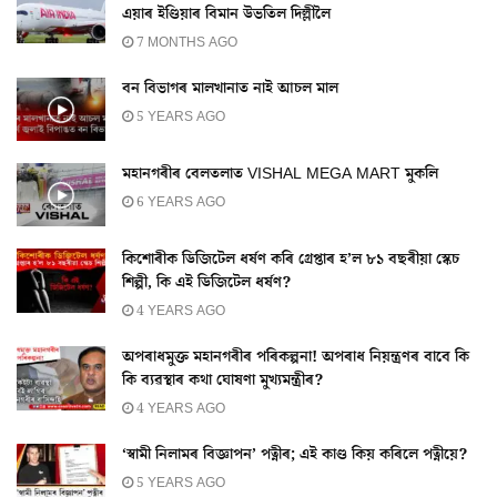
এয়াৰ ইণ্ডিয়াৰ বিমান উভতিল দিল্লীলৈ
7 MONTHS AGO
বন বিভাগৰ মালখানাত নাই আচল মাল
5 YEARS AGO
মহানগৰীৰ বেলতলাত VISHAL MEGA MART মুকলি
6 YEARS AGO
কিশোৰীক ডিজিটেল ধৰ্ষণ কৰি গ্ৰেপ্তাৰ হ’ল ৮১ বছৰীয়া স্কেচ
শিল্পী, কি এই ডিজিটেল ধৰ্ষণ?
4 YEARS AGO
অপৰাধমুক্ত মহানগৰীৰ পৰিকল্পনা! অপৰাধ নিয়ন্ত্ৰণৰ বাবে কি
কি ব্যৱস্থাৰ কথা ঘোষণা মুখ্যমন্ত্ৰীৰ?
4 YEARS AGO
‘স্বামী নিলামৰ বিজ্ঞাপন’ পত্নীৰ; এই কাণ্ড কিয় কৰিলে পত্নীয়ে?
5 YEARS AGO