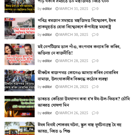
পঢ়ি থকাৰ সময়তে ৬০ মছজিদত নিহত ৭০০
by
editor
MARCH 31, 2025
0
পবিত্ৰ ৰমজান সময়তে মছজিদত বিস্ফোৰণ, ইদৰ
প্ৰাকমূহুৰ্তত হোৱা বিস্ফোৰণে কঁপাইছে মহাৰাষ্ট্ৰ
by
editor
MARCH 30, 2025
0
মই নেপটিজম ভাল পাঁও, কংগনাৰ কন্যাৰ কি কৰিব,
অভিনয় নে ৰাজনীতি!
by
editor
MARCH 28, 2025
0
মীৰুটৰ ৰাজপথত কোনেও আদায় কৰিব নোৱাৰিব
নামাজ, উলংঘাকাৰীৰ বিৰুদ্ধে কঠোৰ ব্যৱস্থা
by
editor
MARCH 28, 2025
0
ভাৰতত কেতিয়া উদযাপন কৰা হ’ব ঈদ-উল-ফিতৰ? চৌদি
আৰৱত ঘোষণা দিন
by
editor
MARCH 26, 2025
0
ঈদৰ দিনাই শোকৱহ ঘটনা, স্কুল বাছ দুৰ্ঘটনাগ্ৰস্থ হৈ বহু
আহত, নিহত ৬ শিশু