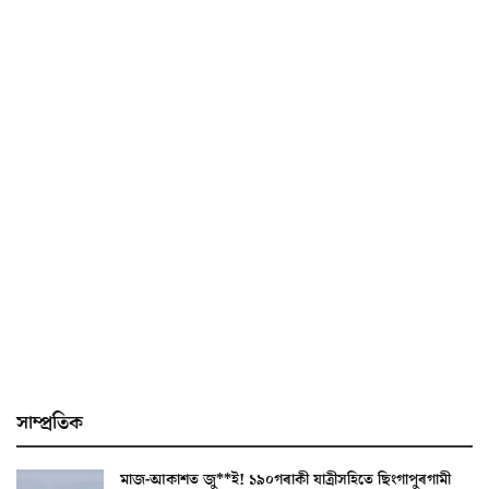
সাম্প্ৰতিক
মাজ-আকাশত জু**ই! ১৯০গৰাকী যাত্ৰীসহিতে ছিংগাপুৰগামী