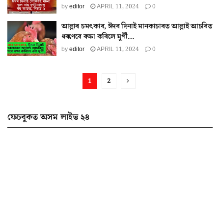
by
editor
APRIL 11, 2024
0
আল্লাৰ চমৎকাৰ, ঈদৰ দিনাই মানকাচাৰত আল্লাই আচৰিত
ধৰণেৰে ৰক্ষা কৰিলে মুৰ্গী…
by
editor
APRIL 11, 2024
0
1
2
ফেচবুকত অসম লাইভ ২৪