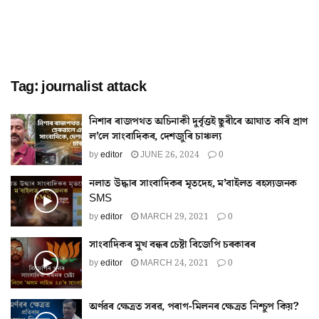
Tag:
journalist attack
নিশাৰ ৰাজপথত অচিনাকী দুৰ্বৃত্তই ছুৰীৰে আঘাত কৰি প্ৰাণ
ল’লে সাংবাদিকৰ, দেশজুৰি চাঞ্চল্য
by
editor
JUNE 26, 2024
0
নলাত উদ্ধাৰ সাংবাদিকৰ মৃতদেহ, ম’বাইলত ৰহস্যজনক
SMS
by
editor
MARCH 29, 2021
0
সাংবাদিকৰ মুখ বন্ধৰ চেষ্টা বিজেপি চৰকাৰৰ
by
editor
MARCH 24, 2021
0
অৰ্ণৱৰ ক্ষেত্ৰত সৰৱ, পৰাগ-মিলনৰ ক্ষেত্ৰত নিশ্চুপ কিয়?