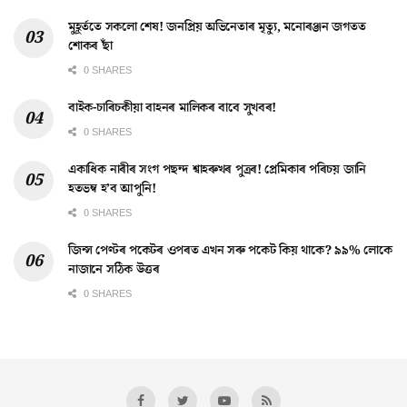
মুহূৰ্ততে সকলো শেষ! জনপ্ৰিয় অভিনেতাৰ মৃত্যু, মনোৰঞ্জন জগতত
শোকৰ ছাঁ
0 SHARES
বাইক-চাৰিচকীয়া বাহনৰ মালিকৰ বাবে সুখবৰ!
0 SHARES
একাধিক নাৰীৰ সংগ পছন্দ শ্বাহৰুখৰ পুত্ৰৰ! প্ৰেমিকাৰ পৰিচয় জানি
হতভম্ব হ’ব আপুনি!
0 SHARES
জিন্স পেণ্টৰ পকেটৰ ওপৰত এখন সৰু পকেট কিয় থাকে? ৯৯% লোকে
নাজানে সঠিক উত্তৰ
0 SHARES