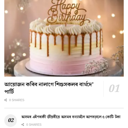
আয়োজন কৰিব নালাগে শিশুসকলৰ বাৰ্থদে’
পাৰ্টি
0 SHARES
অসমৰ এইগৰাকী জীয়ৰীয়ে অসমৰ বন্যাৰ্তলৈ আগবঢ়ালে ৫ কোটি টকা
0 SHARES