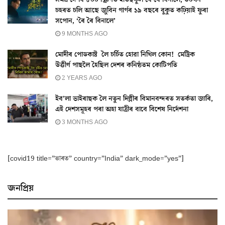
সমগ্ৰ দেশৰ ৮০০ স্ক্ৰিণত হাউছফুল ৰৈ ৰৈ বিনালে, ৩০খন
চহৰত চলি আছে জুবিন গাৰ্গৰ ১৯ বছৰে বুকুত কঢ়িয়াই ফুৰা
সপোন, ‘ৰৈ ৰৈ বিনালে’
9 MONTHS AGO
মোদীৰ পোডকাষ্ট লৈ চৰ্চিত হোৱা নিখিল কোন! মেট্ৰিক
উত্তীৰ্ণ পাছলৈ হৈছিল দেশৰ কনিষ্ঠতম কোটিপতি
2 YEARS AGO
ইব’লা ভাইৰাছক লৈ নতুন দিল্লীৰ বিমানবন্দৰত সতৰ্কতা জাৰি,
এই দেশসমূহৰ পৰা অহা যাত্ৰীৰ বাবে বিশেষ নিৰ্দেশনা
3 MONTHS AGO
[covid19 title=”ভাৰত” country=”India” dark_mode=”yes”]
জনপ্ৰিয়