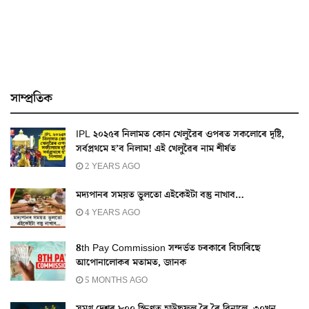
সাম্প্ৰতিক
IPL ২০২৫ৰ নিলামত কোন খেলুৱৈৰ ওপৰত সকলোৰে দৃষ্টি,
সৰ্বপ্ৰথমে হ’ব নিলাম! এই খেলুৱৈৰ নাম শীৰ্ষত
2 YEARS AGO
মদ্যপানৰ সময়ত ভুলতো এইকেইটা বস্তু নাখাব…
4 YEARS AGO
8th Pay Commission সন্দৰ্ভত চৰকাৰে বিচাৰিছে
আপোনালোকৰ মতামত, জানক
5 MONTHS AGO