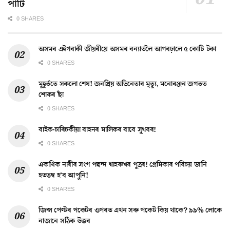
পাৰ্টি
0 SHARES
অসমৰ এইগৰাকী জীয়ৰীয়ে অসমৰ বন্যাৰ্তলৈ আগবঢ়ালে ৫ কোটি টকা
0 SHARES
মুহূৰ্ততে সকলো শেষ! জনপ্ৰিয় অভিনেতাৰ মৃত্যু, মনোৰঞ্জন জগতত
শোকৰ ছাঁ
0 SHARES
বাইক-চাৰিচকীয়া বাহনৰ মালিকৰ বাবে সুখবৰ!
0 SHARES
একাধিক নাৰীৰ সংগ পছন্দ শ্বাহৰুখৰ পুত্ৰৰ! প্ৰেমিকাৰ পৰিচয় জানি
হতভম্ব হ’ব আপুনি!
0 SHARES
জিন্স পেণ্টৰ পকেটৰ ওপৰত এখন সৰু পকেট কিয় থাকে? ৯৯% লোকে
নাজানে সঠিক উত্তৰ