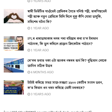
3 YEARS AGO
স্বামী ডিউটিত যাওঁতেই প্ৰেমিকৰ সৈতে ঘনিষ্ঠ পত্নী, তাৰপিছতেই
পত্নী আৰু নতুন প্ৰেমিকে মিলি দিলে বুকু কঁপি যোৱা ভাবুকি,
সবিশেষ ঘটনা কি?
1 YEAR AGO
IPLৰ ধাৰাভাষ্যকাৰ দলৰ পৰা বহিষ্কাৰ কৰা হ’ল ইৰফান
পাঠানক, কি ভুল কৰিলে প্ৰাক্তন ক্ৰিকেটাৰ পাঠানে?
1 YEAR AGO
ৰে’লৰ ডবাত থকা ৫টা অংকৰ নম্বৰৰ অৰ্থ কি? বুদ্ধিমান লোকে
জানিব সঠিক উত্তৰ
4 MONTHS AGO
টাটাই কৰিছে সমগ্ৰ সাজ-সজ্জা! ১২০০ কোটিৰ সংসদ ভৱন,
ক’ত কিমান ধন খৰচ কৰিছে মোদী চৰকাৰে?
3 YEARS AGO