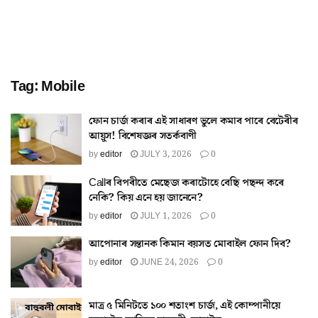
Tag:
Mobile
ফোন চাৰ্জ কৰাৰ এই সাধাৰণ ভুলে কমাব পাৰে বেটেৰীৰ
আয়ুস! বিশেষজ্ঞৰ সতৰ্কবাণী
by
editor
JULY 3, 2026
0
Callৰ বিপৰীতে মেছেজ কৰাটোহে বেছি পছন্দ কৰে
নেকি? কিয় এনে হয় জানেনে?
by
editor
JULY 1, 2026
0
আপোনাৰ সন্তানক কিমান বয়সত মোবাইল ফোন দিব?
by
editor
JUNE 24, 2026
0
মাত্ৰ ৫ মিনিটতে ১০০ শতাংশ চাৰ্জ, এই কোম্পানীয়ে