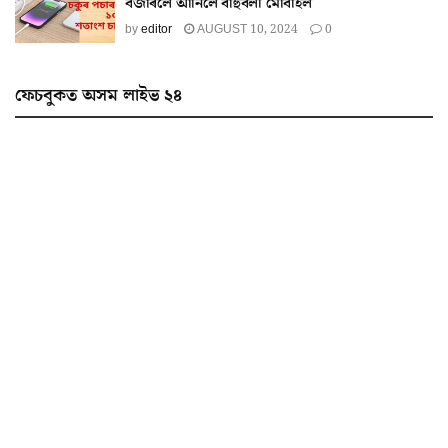
বজাৰলৈ আনিলে বাহুবলী মোবাইল
by
editor
AUGUST 10, 2024
0
ফেচবুকত অসম লাইভ ২৪