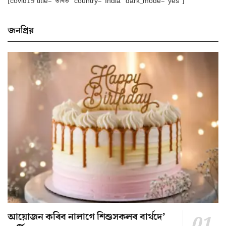
[covid19 title=”ভাৰত” country=”India” dark_mode=”yes”]
জনপ্ৰিয়
আয়োজন কৰিব নালাগে শিশুসকলৰ বাৰ্থদে’